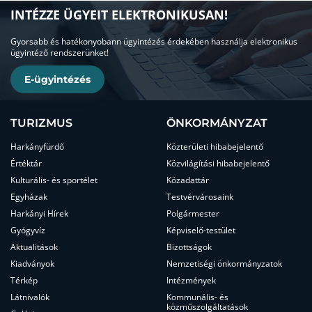
INTÉZZE ÜGYEIT ELEKTRONIKUSAN!
Gyorsabb és hatékonyobann ügyintézés érdekében használja elektronikus
ügyintéző rendszerünket!
E-ügyintézés
TURIZMUS
ÖNKORMÁNYZAT
Harkányfürdő
Közterületi hibabejelentő
Értéktár
Közvilágítási hibabejelentő
Kulturális- és sportélet
Közadattár
Egyházak
Testvérvárosaink
Harkányi Hírek
Polgármester
Gyógyvíz
Képviselő-testület
Aktualitások
Bizottságok
Kiadványok
Nemzetiségi önkormányzatok
Térkép
Intézmények
Látnivalók
Kommunális- és
közműszolgáltatások