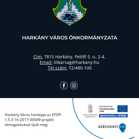
HARKÁNY VÁROS ÖNKORMÁNYZATA
Cím:
7815 Harkány, Petőfi S. u. 2-4.
Email:
titkarsag@harkany.hu
Tel.szám:
72/480-100
Harkány Város honlapja az EFOP-
1.5.3-16-2017-00049 projekt
támogatásával újult meg.