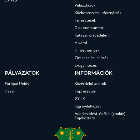
Galéria
Választások
Közbeszerzési információk
Fejlesztések
Dokumentumtár
Katasztrófavédelem
Hivatal
Hirdetmények
Címkezelési eljárás
E-ügyintézés
PÁLYÁZATOK
INFORMÁCIÓK
Európai Uniós
Közérdekű adatok
Hazai
Impresszum
GY.I.K.
Jogi nyilatkozat
Adatkezelési- és Süti (cookie)
Tájékoztató