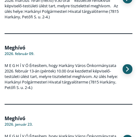
2026. március 16-án (hétfő) 9.30 órai kezdettel rendkívüli
képviselő-testületi ülést tart, melyre tisztelettel meghívom. Az
ülés helye: Harkányi Polgármesteri Hivatal tárgyalóterme (7815
Harkány, Petőfi S. u. 2-4.)
Meghívó
2026. február 09.
M E G H Í V Ó Értesítem, hogy Harkány Város Önkormányzata
2026. február 13-án (péntek) 10.00 órai kezdettel képviselő-
testületi ülést tart, melyre tisztelettel meghívom. Az ülés helye:
Harkányi Polgármesteri Hivatal tárgyalóterme (7815 Harkány,
Petőfi S. u. 2-4.)
Meghívó
2026. január 23.
M E G H Í V Ó Értesítem, hogy Harkány Város Önkormányzata