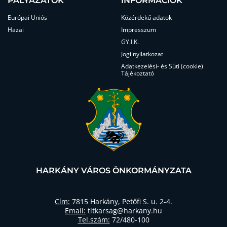
PÁLYÁZATOK
INFORMÁCIÓK
Európai Uniós
Közérdekű adatok
Hazai
Impresszum
GY.I.K.
Jogi nyilatkozat
Adatkezelési- és Süti (cookie)
Tájékoztató
HARKÁNY VÁROS ÖNKORMÁNYZATA
Cím:
7815 Harkány, Petőfi S. u. 2-4.
Email:
titkarsag@harkany.hu
Tel.szám:
72/480-100