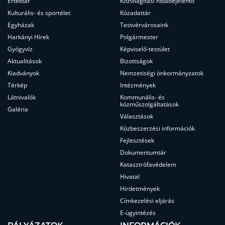
Értéktár
Közvilágítási hibabejelentő
Kulturális- és sportélet
Közadattár
Egyházak
Testvérvárosaink
Harkányi Hírek
Polgármester
Gyógyvíz
Képviselő-testület
Aktualitások
Bizottságok
Kiadványok
Nemzetiségi önkormányzatok
Térkép
Intézmények
Látnivalók
Kommunális- és
közműszolgáltatások
Galéria
Választások
Közbeszerzési információk
Fejlesztések
Dokumentumtár
Katasztrófavédelem
Hivatal
Hirdetmények
Címkezelési eljárás
E-ügyintézés