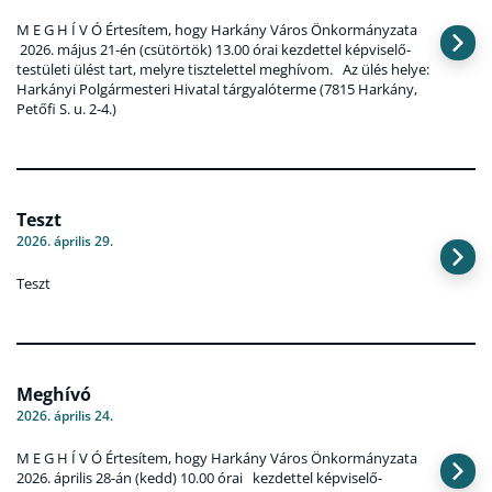
M E G H Í V Ó Értesítem, hogy Harkány Város Önkormányzata
2026. május 21-én (csütörtök) 13.00 órai kezdettel képviselő-
testületi ülést tart, melyre tisztelettel meghívom. Az ülés helye:
Harkányi Polgármesteri Hivatal tárgyalóterme (7815 Harkány,
Petőfi S. u. 2-4.)
Teszt
2026. április 29.
Teszt
Meghívó
2026. április 24.
M E G H Í V Ó Értesítem, hogy Harkány Város Önkormányzata
2026. április 28-án (kedd) 10.00 órai kezdettel képviselő-