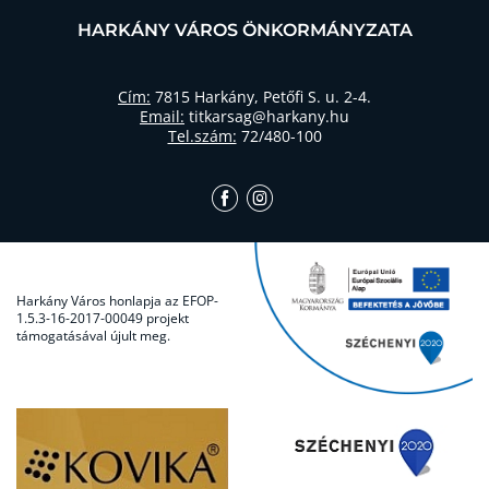
HARKÁNY VÁROS ÖNKORMÁNYZATA
Cím:
7815 Harkány, Petőfi S. u. 2-4.
Email:
titkarsag@harkany.hu
Tel.szám:
72/480-100
Harkány Város honlapja az EFOP-
1.5.3-16-2017-00049 projekt
támogatásával újult meg.