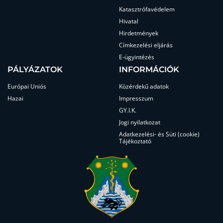
Katasztrófavédelem
Hivatal
Hirdetmények
Címkezelési eljárás
E-ügyintézés
PÁLYÁZATOK
INFORMÁCIÓK
Európai Uniós
Közérdekű adatok
Hazai
Impresszum
GY.I.K.
Jogi nyilatkozat
Adatkezelési- és Süti (cookie)
Tájékoztató