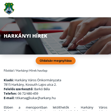
HARKÁNYI HÍREK
Oldalsáv megnyitása
Főoldal
/
Harkányi Hírek havilap
Kiadó:
Harkány Város Önkormányzata
7815 Harkány, Kossuth Lajos utca 2.
Felelős szerkesztő:
Barkó Béla
Telefon:
06 72/480-459
E-mail:
titkarsag[kukac]harkany.hu
Ebben a menüpontban letölthetők - Harkány Város