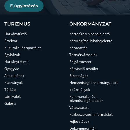
E-ügyintézés
TURIZMUS
ÖNKORMÁNYZAT
Harkányfürdő
Közterületi hibabejelentő
Értéktár
Közvilágítási hibabejelentő
Kulturális- és sportélet
Közadattár
Egyházak
Testvérvárosaink
Harkányi Hírek
Polgármester
Gyógyvíz
Képviselő-testület
Aktualitások
Bizottságok
Kiadványok
Nemzetiségi önkormányzatok
Térkép
Intézmények
Látnivalók
Kommunális- és
közműszolgáltatások
Galéria
Választások
Közbeszerzési információk
Fejlesztések
Dokumentumtár