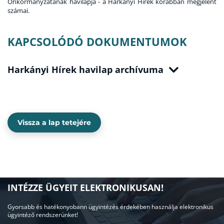
Önkormányzatának havilapja - a Harkányi Hírek korábban megjelent
számai.
KAPCSOLÓDÓ DOKUMENTUMOK
Harkányi Hírek havilap archívuma
Vissza a lap tetejére
INTÉZZE ÜGYEIT ELEKTRONIKUSAN!
Gyorsabb és hatékonyobann ügyintézés érdekében használja elektronikus
ügyintéző rendszerünket!