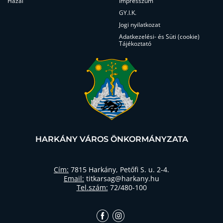
Hazai
Impresszum
GY.I.K.
Jogi nyilatkozat
Adatkezelési- és Süti (cookie)
Tájékoztató
HARKÁNY VÁROS ÖNKORMÁNYZATA
Cím:
7815 Harkány, Petőfi S. u. 2-4.
Email:
titkarsag@harkany.hu
Tel.szám:
72/480-100