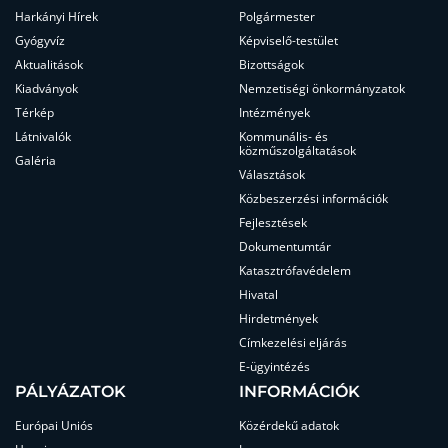
Harkányi Hírek
Polgármester
Gyógyvíz
Képviselő-testület
Aktualitások
Bizottságok
Kiadványok
Nemzetiségi önkormányzatok
Térkép
Intézmények
Látnivalók
Kommunális- és
közműszolgáltatások
Galéria
Választások
Közbeszerzési információk
Fejlesztések
Dokumentumtár
Katasztrófavédelem
Hivatal
Hirdetmények
Címkezelési eljárás
E-ügyintézés
PÁLYÁZATOK
INFORMÁCIÓK
Európai Uniós
Közérdekű adatok