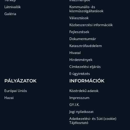
Látnivalók
Kommunális- és
közműszolgáltatások
Galéria
Választások
Közbeszerzési információk
Fejlesztések
Dokumentumtár
Katasztrófavédelem
Hivatal
Hirdetmények
Címkezelési eljárás
E-ügyintézés
PÁLYÁZATOK
INFORMÁCIÓK
Európai Uniós
Közérdekű adatok
Hazai
Impresszum
GY.I.K.
Jogi nyilatkozat
Adatkezelési- és Süti (cookie)
Tájékoztató