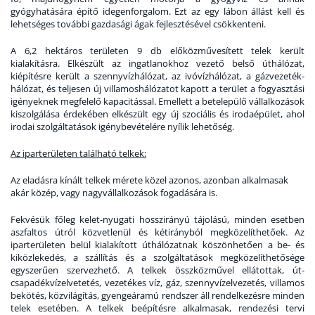
gyógyhatására építő idegenforgalom. Ezt az egy lábon állást kell és
lehetséges további gazdasági ágak fejlesztésével csökkenteni.
A 6,2 hektáros területen 9 db előközművesített telek került
kialakításra. Elkészült az ingatlanokhoz vezető belső úthálózat,
kiépítésre került a szennyvízhálózat, az ivóvízhálózat, a gázvezeték-
hálózat, és teljesen új villamoshálózatot kapott a terület a fogyasztási
igényeknek megfelelő kapacitással. Emellett a betelepülő vállalkozások
kiszolgálása érdekében elkészült egy új szociális és irodaépület, ahol
irodai szolgáltatások igénybevételére nyílik lehetőség.
Az iparterületen található telkek:
Az eladásra kínált telkek mérete közel azonos, azonban alkalmasak
akár közép, vagy nagyvállalkozások fogadására is.
Fekvésük főleg kelet-nyugati hosszirányú tájolású, minden esetben
aszfaltos útról közvetlenül és kétirányból megközelíthetőek. Az
iparterületen belül kialakított úthálózatnak köszönhetően a be- és
kiközlekedés, a szállítás és a szolgáltatások megközelíthetősége
egyszerűen szervezhető. A telkek összközművel ellátottak, út-
csapadékvízelvetetés, vezetékes víz, gáz, szennyvízelvezetés, villamos
bekötés, közvilágítás, gyengeáramú rendszer áll rendelkezésre minden
telek esetében. A telkek beépítésre alkalmasak, rendezési tervi