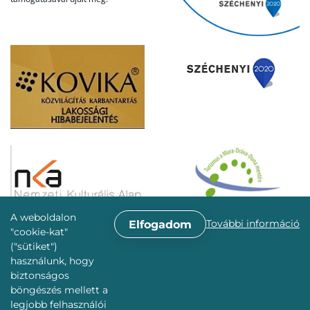
A weboldalon
További információ
Elfogadom
"cookie-kat"
("sütiket")
használunk, hogy
biztonságos
böngészés mellett a
legjobb felhasználói