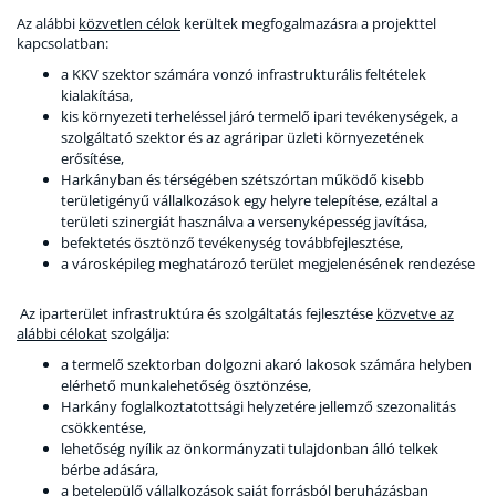
Az alábbi
közvetlen célok
kerültek megfogalmazásra a projekttel
kapcsolatban:
a KKV szektor számára vonzó infrastrukturális feltételek
kialakítása,
kis környezeti terheléssel járó termelő ipari tevékenységek, a
szolgáltató szektor és az agráripar üzleti környezetének
erősítése,
Harkányban és térségében szétszórtan működő kisebb
területigényű vállalkozások egy helyre telepítése, ezáltal a
területi szinergiát használva a versenyképesség javítása,
befektetés ösztönző tevékenység továbbfejlesztése,
a városképileg meghatározó terület megjelenésének rendezése
Az iparterület infrastruktúra és szolgáltatás fejlesztése
közvetve az
alábbi célokat
szolgálja:
a termelő szektorban dolgozni akaró lakosok számára helyben
elérhető munkalehetőség ösztönzése,
Harkány foglalkoztatottsági helyzetére jellemző szezonalitás
csökkentése,
lehetőség nyílik az önkormányzati tulajdonban álló telkek
bérbe adására,
a betelepülő vállalkozások saját forrásból beruházásban