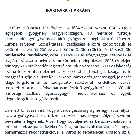
IPARI PARK - HARKÁNY
Harkány elsősorban fürdőváros, az 1824-es első szezon óta az egyik
legrégebbi gyógyhely Magyarországon. 10 hektáros fürdője,
kiemelkedő gyógyhatással bíró gyógyvize meghatározó tényező
Európa szívében. Szolgáltatásai, gazdasága e köré csoportosult és
fejlődött az elmúlt 200 év alatt. Külön üdülőterülettel és társasüdülő
területekkel rendelkezik, közel 1000-1000 üdülőegységgel, szállodák és
magán szállásadó helyek is működnek a településen. 2023 év elején
mintegy 715 szállásadót regisztrálhatunk a városban. 5000-es lakosság
száma főszezonban elérheti a 20 000 főt is, tehát gazdaságának fő
mozgatórugója a turisztika. Harkány Város erős gazdasággal, jelentős
idegenforgalommal és szolgáltató szektorral rendelkező város,
melynek motorja a folyamatosan fejlődő gyógyfürdő, és a ráépülő
minőségi szállás-, egészségügyi, medical-wellness és egyéb
idegenforgalmi szolgáltatások.
Emellett fontossá vált, hogy a város gazdaságilag ne egy lábon álljon,
azaz a gyógyászat, és turizmus mellett más kiegyensúlyozó szerepű
bevételei is legyenek. A cél, hogy bővüljenek és bérszínvonalában is
erősödjenek az ipari, közlekedési és agrár-ipari vállalkozások, és hogy a
barnamezős rekonstrukcióval a város jó feltételeket kínáljon az új