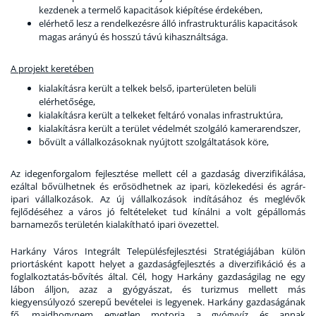
kezdenek a termelő kapacitások kiépítése érdekében,
elérhető lesz a rendelkezésre álló infrastrukturális kapacitások
magas arányú és hosszú távú kihasználtsága.
A projekt keretében
kialakításra került a telkek belső, iparterületen belüli
elérhetősége,
kialakításra került a telkeket feltáró vonalas infrastruktúra,
kialakításra került a terület védelmét szolgáló kamerarendszer,
bővült a vállalkozásoknak nyújtott szolgáltatások köre,
Az idegenforgalom fejlesztése mellett cél a gazdaság diverzifikálása,
ezáltal bővülhetnek és erősödhetnek az ipari, közlekedési és agrár-
ipari vállalkozások. Az új vállalkozások indításához és meglévők
fejlődéséhez a város jó feltételeket tud kínálni a volt gépállomás
barnamezős területén kialakítható ipari övezettel.
Harkány Város Integrált Településfejlesztési Stratégiájában külön
priortásként kapott helyet a gazdaságfejlesztés a diverzifikáció és a
foglalkoztatás-bővítés által. Cél, hogy Harkány gazdaságilag ne egy
lábon álljon, azaz a gyógyászat, és turizmus mellett más
kiegyensúlyozó szerepű bevételei is legyenek. Harkány gazdaságának
fő, majdhogynem egyetlen motorja a gyógyvíz és annak