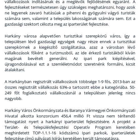
vállalkozások indításának és a meglévők fejlődésének egyaránt. A
fejlesztéseket természetesen úgy szükséges meghatározni, hogy azok
ne legyenek zavaró hatásúak a pihenni és gyógyulni vágyó turisták
számára sem, valamint a település lakosságának számára sem. Ezt a
gazdasági szektort célozta meg az iparterület fejlesztése.
Harkány városa alapvetően turisztikai szerepkörű város, így a
településen lévő gazdasági egységek nagy része ennek a turisztikai
szerepkörnek a kiegészítő szolgáltatása, azaz a városban lévő
vállalkozások főként a turizmusból, az ide érkező turistákból kíván
magának bevételt generálni. Az ipari park kiépítésével,
újragondolásával ezt a szemléletmódot szeretnénk formálni, kicsit
átalakítani.
A Harkányban regisztrált vállalkozások többsége 1-9 fős, 2013-ban az
összes regisztrált vállalkozás 63%-a tartozott ebbe a kategóriába. 50-
249 főt foglalkoztató vállalkozásnál a településen jelenleg nincs
nagyobb.
Harkány Város Önkormányzata és Baranya Vármegyei Önkormányzati
Hivatal alkotta konzorcium 456,4 millió Ft vissza nem térítendő
támogatást nyert a harkányi iparterület fejlesztésére. A projekt a
Terület- és Településfejlesztési Operatív Program keretében
meghirdetett TOP-1.1.1-16 kódszámú Ipari parkok, iparterületek
fejlesztése című pályázati kiírás keretében került támogatásra.