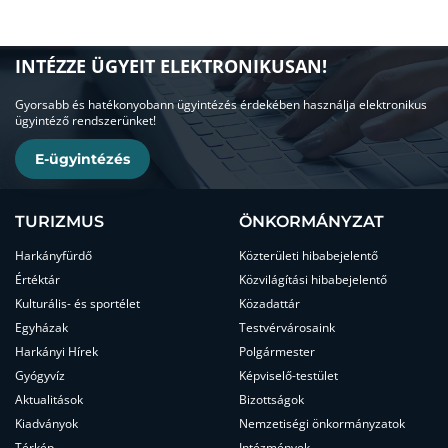
INTÉZZE ÜGYEIT ELEKTRONIKUSAN!
Gyorsabb és hatékonyobann ügyintézés érdekében használja elektronikus
ügyintéző rendszerünket!
E-ügyintézés
TURIZMUS
ÖNKORMÁNYZAT
Harkányfürdő
Közterületi hibabejelentő
Értéktár
Közvilágítási hibabejelentő
Kulturális- és sportélet
Közadattár
Egyházak
Testvérvárosaink
Harkányi Hírek
Polgármester
Gyógyvíz
Képviselő-testület
Aktualitások
Bizottságok
Kiadványok
Nemzetiségi önkormányzatok
Térkép
Intézmények