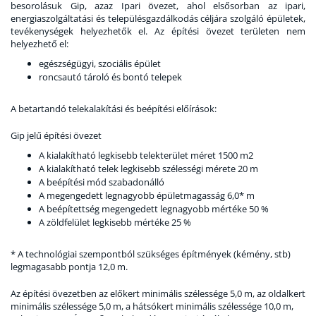
besorolásuk Gip, azaz Ipari övezet, ahol elsősorban az ipari,
energiaszolgáltatási és településgazdálkodás céljára szolgáló épületek,
tevékenységek helyezhetők el. Az építési övezet területen nem
helyezhető el:
egészségügyi, szociális épület
roncsautó tároló és bontó telepek
A betartandó telekalakítási és beépítési előírások:
Gip jelű építési övezet
A kialakítható legkisebb telekterület méret 1500 m2
A kialakítható telek legkisebb szélességi mérete 20 m
A beépítési mód szabadonálló
A megengedett legnagyobb épületmagasság 6,0* m
A beépítettség megengedett legnagyobb mértéke 50 %
A zöldfelület legkisebb mértéke 25 %
* A technológiai szempontból szükséges építmények (kémény, stb)
legmagasabb pontja 12,0 m.
Az építési övezetben az előkert minimális szélessége 5,0 m, az oldalkert
minimális szélessége 5,0 m, a hátsókert minimális szélessége 10,0 m,