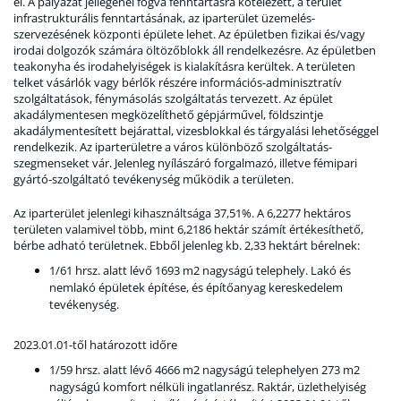
el. A pályázat jellegénél fogva fenntartásra kötelezett, a terület
infrastrukturális fenntartásának, az iparterület üzemelés-
szervezésének központi épülete lehet. Az épületben fizikai és/vagy
irodai dolgozók számára öltözőblokk áll rendelkezésre. Az épületben
teakonyha és irodahelyiségek is kialakításra kerültek. A területen
telket vásárlók vagy bérlők részére információs-adminisztratív
szolgáltatások, fénymásolás szolgáltatás tervezett. Az épület
akadálymentesen megközelíthető gépjárművel, földszintje
akadálymentesített bejárattal, vizesblokkal és tárgyalási lehetőséggel
rendelkezik. Az iparterületre a város különböző szolgáltatás-
szegmenseket vár. Jelenleg nyílászáró forgalmazó, illetve fémipari
gyártó-szolgáltató tevékenység működik a területen.
Az iparterület jelenlegi kihasználtsága 37,51%. A 6,2277 hektáros
területen valamivel több, mint 6,2186 hektár számít értékesíthető,
bérbe adható területnek. Ebből jelenleg kb. 2,33 hektárt bérelnek:
1/61 hrsz. alatt lévő 1693 m2 nagyságú telephely. Lakó és
nemlakó épületek építése, és építőanyag kereskedelem
tevékenység.
2023.01.01-től határozott időre
1/59 hrsz. alatt lévő 4666 m2 nagyságú telephelyen 273 m2
nagyságú komfort nélküli ingatlanrész. Raktár, üzlethelyiség