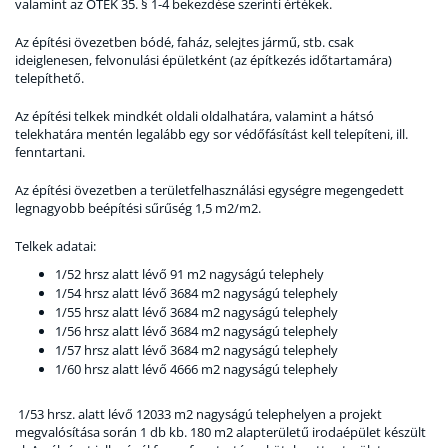
valamint az OTÉK 35. § 1-4 bekezdése szerinti értékek.
Az építési övezetben bódé, faház, selejtes jármű, stb. csak
ideiglenesen, felvonulási épületként (az építkezés időtartamára)
telepíthető.
Az építési telkek mindkét oldali oldalhatára, valamint a hátsó
telekhatára mentén legalább egy sor védőfásítást kell telepíteni, ill.
fenntartani.
Az építési övezetben a területfelhasználási egységre megengedett
legnagyobb beépítési sűrűség 1,5 m2/m2.
Telkek adatai:
1/52 hrsz alatt lévő 91 m2 nagyságú telephely
1/54 hrsz alatt lévő 3684 m2 nagyságú telephely
1/55 hrsz alatt lévő 3684 m2 nagyságú telephely
1/56 hrsz alatt lévő 3684 m2 nagyságú telephely
1/57 hrsz alatt lévő 3684 m2 nagyságú telephely
1/60 hrsz alatt lévő 4666 m2 nagyságú telephely
1/53 hrsz. alatt lévő 12033 m2 nagyságú telephelyen a projekt
megvalósítása során 1 db kb. 180 m2 alapterületű irodaépület készült