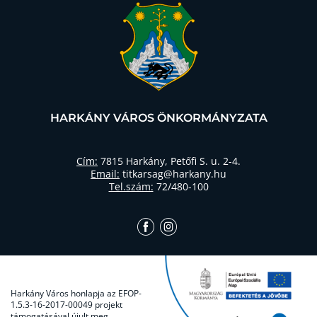
HARKÁNY VÁROS ÖNKORMÁNYZATA
Cím:
7815 Harkány, Petőfi S. u. 2-4.
Email:
titkarsag@harkany.hu
Tel.szám:
72/480-100
Harkány Város honlapja az EFOP-
1.5.3-16-2017-00049 projekt
támogatásával újult meg.