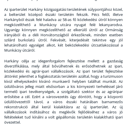
Az iparterület Harkány közigazgatási területének súlypontjához közel,
a belterület középső északi területén fekszik. Pécs felől, illetve
Harkányból észak felé haladva az 58-as fő közlekedési útról könnyen
megközelíthető a Munkácsy utcára nyugat felé lekanyarodva.
Ugyanígy könnyen megközelíthető az elkerülő útról az Ormánság
irányából és a déli Horvátországból érkezőknek, minden esetben
szilárd burkolatú útról. Fekvését, kiterjedését tekintve egy jól
lehatárolható egységet alkot, két beközlekedési útcsatlakozással a
Munkácsy útcáról.
Harkány célja az idegenforgalom fejlesztése mellett a gazdaság
diverzifikálása, mely által bővülhetnek és erősödhetnek az ipari,
közlekedési és agrár-ipari vállalkozások. Az ipari terület fejlesztése
áttörést jelenthet a foglakoztatás területén azáltal, hogy a turizmuson
kívül elhelyezkedni kívánó munkaerő helyben találhat munkát. Az
üdülőváros jelleg miatt elsősorban a kis környezeti terheléssel járó
termelő ipari tevékenységek, a szolgáltató szektor és az agráripar
erősítése a cél. Ezért a városvezetés úgy döntött, hogy a központi
üdülőövezettől távol, a város északi határában barnamezős
rekonstrukció által kerül kialakításra az új iparterület. Az új
vállalkozások indításához és meglévők fejlődéséhez a város jó
feltételeket tud kínálni a volt gépállomás területén kialakítható ipari
övezettel.