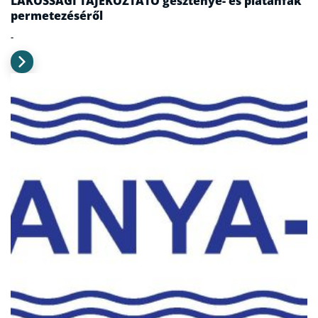
LAKOSSÁGI TÁJÉKOZTATÓ gesztenye- és platánfák
permetezéséről
-