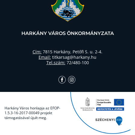
HARKÁNY VÁROS ÖNKORMÁNYZATA
Cím:
7815 Harkány, Petőfi S. u. 2-4.
Email:
titkarsag@harkany.hu
Tel.szám:
72/480-100
Harkány Város honlapja az EFOP-
1.5.3-16-2017-00049 projekt
támogatásával újult meg.