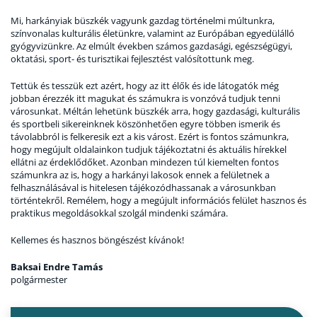
Mi, harkányiak büszkék vagyunk gazdag történelmi múltunkra,
színvonalas kulturális életünkre, valamint az Európában egyedülálló
gyógyvizünkre. Az elmúlt években számos gazdasági, egészségügyi,
oktatási, sport- és turisztikai fejlesztést valósítottunk meg.
Tettük és tesszük ezt azért, hogy az itt élők és ide látogatók még
jobban érezzék itt magukat és számukra is vonzóvá tudjuk tenni
városunkat. Méltán lehetünk büszkék arra, hogy gazdasági, kulturális
és sportbeli sikereinknek köszönhetően egyre többen ismerik és
távolabbról is felkeresik ezt a kis várost. Ezért is fontos számunkra,
hogy megújult oldalainkon tudjuk tájékoztatni és aktuális hírekkel
ellátni az érdeklődőket. Azonban mindezen túl kiemelten fontos
számunkra az is, hogy a harkányi lakosok ennek a felületnek a
felhasználásával is hitelesen tájékozódhassanak a városunkban
történtekről. Remélem, hogy a megújult információs felület hasznos és
praktikus megoldásokkal szolgál mindenki számára.
Kellemes és hasznos böngészést kívánok!
Baksai Endre Tamás
polgármester