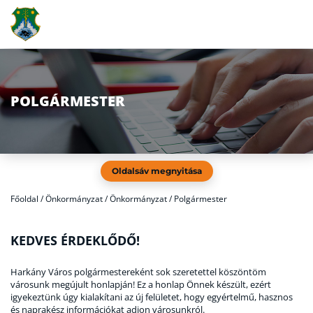
POLGÁRMESTER
Oldalsáv megnyitása
Főoldal
/
Önkormányzat / Önkormányzat / Polgármester
KEDVES ÉRDEKLŐDŐ!
Harkány Város polgármestereként sok szeretettel köszöntöm
városunk megújult honlapján! Ez a honlap Önnek készült, ezért
igyekeztünk úgy kialakítani az új felületet, hogy egyértelmű, hasznos
és naprakész információkat adjon városunkról.