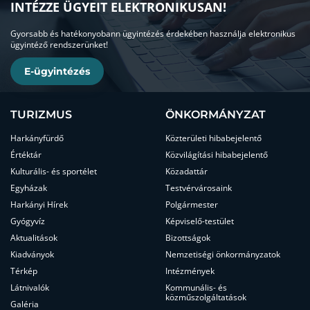
INTÉZZE ÜGYEIT ELEKTRONIKUSAN!
Gyorsabb és hatékonyobann ügyintézés érdekében használja elektronikus
ügyintéző rendszerünket!
E-ügyintézés
TURIZMUS
ÖNKORMÁNYZAT
Harkányfürdő
Közterületi hibabejelentő
Értéktár
Közvilágítási hibabejelentő
Kulturális- és sportélet
Közadattár
Egyházak
Testvérvárosaink
Harkányi Hírek
Polgármester
Gyógyvíz
Képviselő-testület
Aktualitások
Bizottságok
Kiadványok
Nemzetiségi önkormányzatok
Térkép
Intézmények
Látnivalók
Kommunális- és
közműszolgáltatások
Galéria