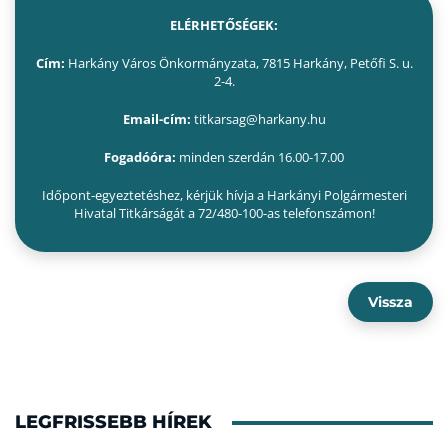
ELÉRHETŐSÉGEK:
Cím:
Harkány Város Önkormányzata, 7815 Harkány, Petőfi S. u.
2-4.
Email-cím:
titkarsag@harkany.hu
Fogadóóra:
minden szerdán 16.00-17.00
Időpont-egyeztetéshez, kérjük hívja a Harkányi Polgármesteri
Hivatal Titkárságát a 72/480-100-as telefonszámon!
Vissza
LEGFRISSEBB HÍREK