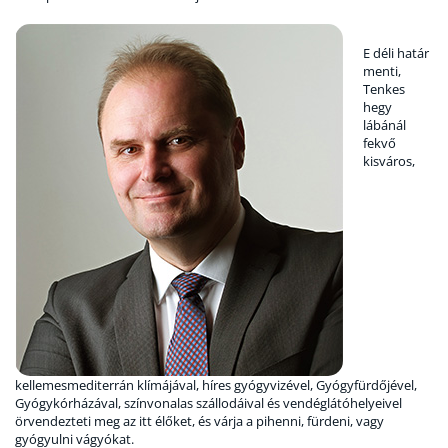
E déli határ
menti,
Tenkes
hegy
lábánál
fekvő
kisváros,
kellemesmediterrán klímájával, híres gyógyvizével, Gyógyfürdőjével,
Gyógykórházával, színvonalas szállodáival és vendéglátóhelyeivel
örvendezteti meg az itt élőket, és várja a pihenni, fürdeni, vagy
gyógyulni vágyókat.