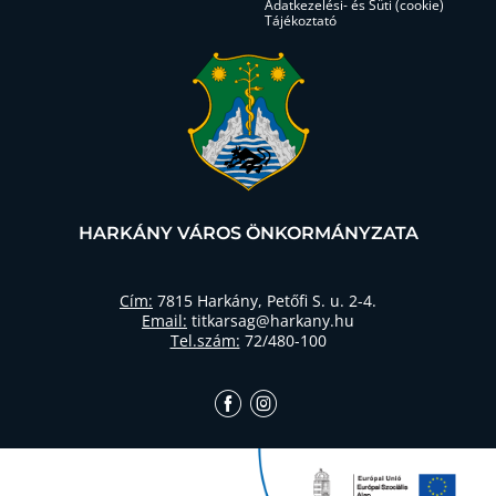
Adatkezelési- és Süti (cookie)
Tájékoztató
HARKÁNY VÁROS ÖNKORMÁNYZATA
Cím:
7815 Harkány, Petőfi S. u. 2-4.
Email:
titkarsag@harkany.hu
Tel.szám:
72/480-100