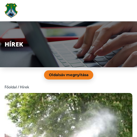
HÍREK
Oldalsáv megnyitása
Főoldal
/
Hírek