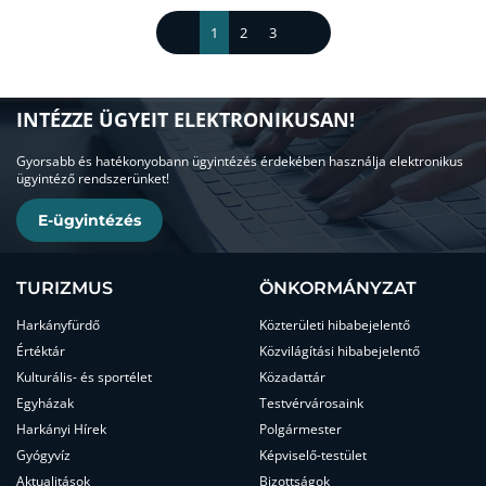
1
2
3
INTÉZZE ÜGYEIT ELEKTRONIKUSAN!
Gyorsabb és hatékonyobann ügyintézés érdekében használja elektronikus
ügyintéző rendszerünket!
E-ügyintézés
TURIZMUS
ÖNKORMÁNYZAT
Harkányfürdő
Közterületi hibabejelentő
Értéktár
Közvilágítási hibabejelentő
Kulturális- és sportélet
Közadattár
Egyházak
Testvérvárosaink
Harkányi Hírek
Polgármester
Gyógyvíz
Képviselő-testület
Aktualitások
Bizottságok