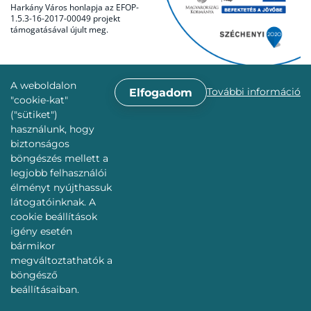
Harkány Város honlapja az EFOP-
1.5.3-16-2017-00049 projekt
támogatásával újult meg.
A weboldalon
További információ
Elfogadom
"cookie-kat"
("sütiket")
használunk, hogy
biztonságos
böngészés mellett a
legjobb felhasználói
élményt nyújthassuk
látogatóinknak. A
cookie beállítások
igény esetén
bármikor
megváltoztathatók a
böngésző
beállításaiban.