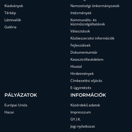
Kiadványok
Nemzetiségi önkormányzatok
Térkép
Intézmények
Látnivalók
Kommunális- és
közműszolgáltatások
Galéria
Választások
Közbeszerzési információk
Fejlesztések
Dokumentumtár
Katasztrófavédelem
Hivatal
Hirdetmények
Címkezelési eljárás
E-ügyintézés
PÁLYÁZATOK
INFORMÁCIÓK
Európai Uniós
Közérdekű adatok
Hazai
Impresszum
GY.I.K.
Jogi nyilatkozat