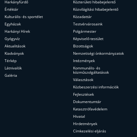
Harkányfürdő
Közterületi hibabejelentő
Értéktár
Közvilágítási hibabejelentő
Kulturális- és sportélet
Közadattár
Egyházak
Testvérvárosaink
Harkányi Hírek
Polgármester
Gyógyvíz
Képviselő-testület
Aktualitások
Bizottságok
Kiadványok
Nemzetiségi önkormányzatok
Térkép
Intézmények
Látnivalók
Kommunális- és
közműszolgáltatások
Galéria
Választások
Közbeszerzési információk
Fejlesztések
Dokumentumtár
Katasztrófavédelem
Hivatal
Hirdetmények
Címkezelési eljárás