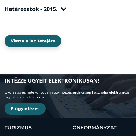
Határozatok - 2015.
Vissza a lap tetejére
INTÉZZE ÜGYEIT ELEKTRONIKUSAN!
Gyorsabb és hatékonyobann ügyintézés érdekében használja elektronikus
ügyintéző rendszerünket!
E-ügyintézés
TURIZMUS
ÖNKORMÁNYZAT