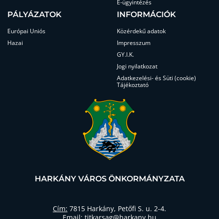
E-ügyintézés
PÁLYÁZATOK
INFORMÁCIÓK
Európai Uniós
Közérdekű adatok
Hazai
Impresszum
GY.I.K.
Jogi nyilatkozat
Adatkezelési- és Süti (cookie)
Tájékoztató
HARKÁNY VÁROS ÖNKORMÁNYZATA
Cím:
7815 Harkány, Petőfi S. u. 2-4.
Email:
titkarsag@harkany.hu