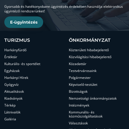
Gyorsabb és hatékonyobann ügyintézés érdekében használja elektronikus
ügyintéző rendszerünket!
E-ügyintézés
TURIZMUS
ÖNKORMÁNYZAT
Harkányfürdő
Közterületi hibabejelentő
Értéktár
Közvilágítási hibabejelentő
Kulturális- és sportélet
Közadattár
Egyházak
Testvérvárosaink
Harkányi Hírek
Polgármester
Gyógyvíz
Képviselő-testület
Aktualitások
Bizottságok
Kiadványok
Nemzetiségi önkormányzatok
Térkép
Intézmények
Látnivalók
Kommunális- és
közműszolgáltatások
Galéria
Választások