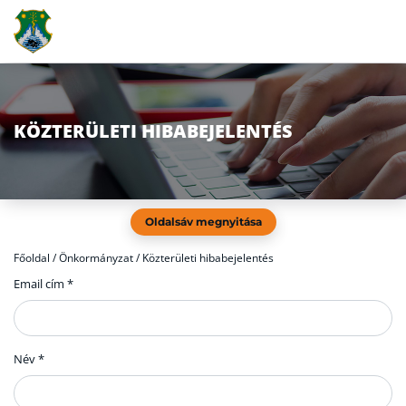
KÖZTERÜLETI HIBABEJELENTÉS
Oldalsáv megnyitása
Főoldal
/
Önkormányzat / Közterületi hibabejelentés
Email cím *
Név *