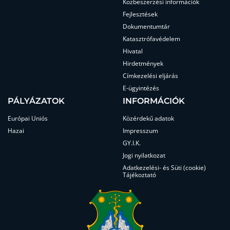
Közbeszerzési információk
Fejlesztések
Dokumentumtár
Katasztrófavédelem
Hivatal
Hirdetmények
Címkezelési eljárás
E-ügyintézés
PÁLYÁZATOK
INFORMÁCIÓK
Európai Uniós
Közérdekű adatok
Hazai
Impresszum
GY.I.K.
Jogi nyilatkozat
Adatkezelési- és Süti (cookie)
Tájékoztató