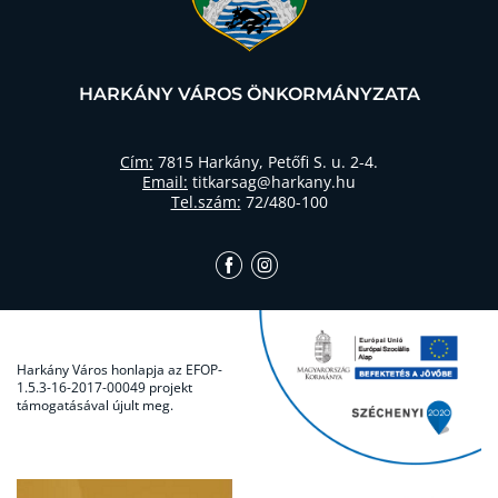
HARKÁNY VÁROS ÖNKORMÁNYZATA
Cím:
7815 Harkány, Petőfi S. u. 2-4.
Email:
titkarsag@harkany.hu
Tel.szám:
72/480-100
Harkány Város honlapja az EFOP-
1.5.3-16-2017-00049 projekt
támogatásával újult meg.