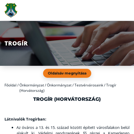
TROGÍR
Oldalsáv megnyitása
Főoldal
/
Önkormányzat / Önkormányzat / Testvérvárosaink / Trogír
(Horvátország)
TROGÍR (HORVÁTORSZÁG)
Látnivalók Trogírban:
Az óváros a 13. és 15. század között épített városfalakon belül
alakult ki. Védelmi rendszerének fő részei a Kamerlengo