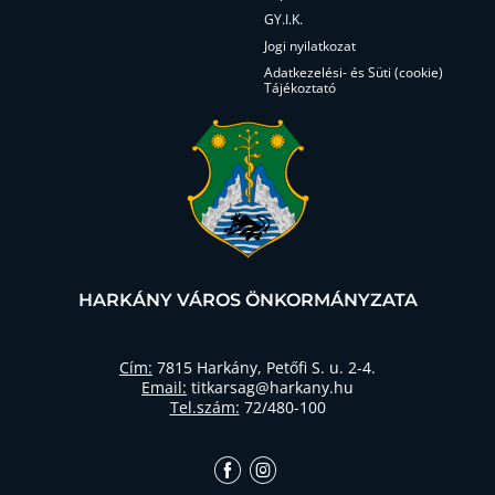
GY.I.K.
Jogi nyilatkozat
Adatkezelési- és Süti (cookie)
Tájékoztató
HARKÁNY VÁROS ÖNKORMÁNYZATA
Cím:
7815 Harkány, Petőfi S. u. 2-4.
Email:
titkarsag@harkany.hu
Tel.szám:
72/480-100