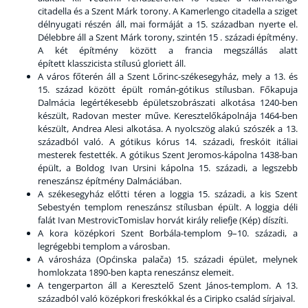
citadella és a Szent Márk torony. A Kamerlengo citadella a sziget
délnyugati részén áll, mai formáját a 15. században nyerte el.
Délebbre áll a Szent Márk torony, szintén 15 . századi építmény.
A két építmény között a francia megszállás alatt
épített klasszicista stílusú gloriett áll.
A város főterén áll a Szent Lőrinc-székesegyház, mely a 13. és
15. század között épült román-gótikus stílusban. Főkapuja
Dalmácia legértékesebb épületszobrászati alkotása 1240-ben
készült, Radovan mester műve. Keresztelőkápolnája 1464-ben
készült, Andrea Alesi alkotása. A nyolcszög alakú szószék a 13.
századból való. A gótikus kórus 14. századi, freskóit itáliai
mesterek festették. A gótikus Szent Jeromos-kápolna 1438-ban
épült, a Boldog Ivan Ursini kápolna 15. századi, a legszebb
reneszánsz építmény Dalmáciában.
A székesegyház előtti téren a loggia 15. századi, a kis Szent
Sebestyén templom reneszánsz stílusban épült. A loggia déli
falát Ivan MestrovicTomislav horvát király reliefje (Kép) díszíti.
A kora középkori Szent Borbála-templom 9–10. századi, a
legrégebbi templom a városban.
A városháza (Općinska palača) 15. századi épület, melynek
homlokzata 1890-ben kapta reneszánsz elemeit.
A tengerparton áll a Keresztelő Szent János-templom. A 13.
századból való középkori freskókkal és a Ciripko család sírjaival.