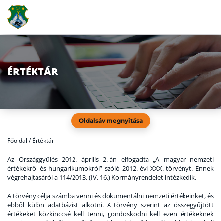
ÉRTÉKTÁR
Oldalsáv megnyitása
Főoldal
/
Értéktár
Az Országgyűlés 2012. április 2.-án elfogadta „A magyar nemzeti
értékekről és hungarikumokról” szóló 2012. évi XXX. törvényt. Ennek
végrehajtásáról a 114/2013. (IV. 16.) Kormányrendelet intézkedik.
A törvény célja számba venni és dokumentálni nemzeti értékeinket, és
ebből külön adatbázist alkotni. A törvény szerint az összegyűjtött
értékeket közkinccsé kell tenni, gondoskodni kell ezen értékeknek