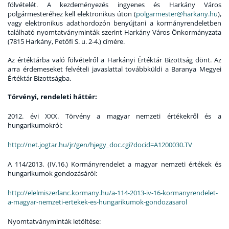
fölvételét. A kezdeményezés ingyenes és Harkány Város
polgármesteréhez kell elektronikus úton (
polgarmester@harkany.hu
),
vagy elektronikus adathordozón benyújtani a kormányrendeletben
található nyomtatványminták szerint Harkány Város Önkormányzata
(7815 Harkány, Petőfi S. u. 2-4.) címére.
Az értéktárba való fölvételről a Harkányi Értéktár Bizottság dönt. Az
arra érdemeseket felvételi javaslattal továbbküldi a Baranya Megyei
Értéktár Bizottságba.
Törvényi, rendeleti háttér:
2012. évi XXX. Törvény a magyar nemzeti értékekről és a
hungarikumokról:
http://net.jogtar.hu/jr/gen/hjegy_doc.cgi?docid=A1200030.TV
A 114/2013. (IV.16.) Kormányrendelet a magyar nemzeti értékek és
hungarikumok gondozásáról:
http://elelmiszerlanc.kormany.hu/a-114-2013-iv-16-kormanyrendelet-
a-magyar-nemzeti-ertekek-es-hungarikumok-gondozasarol
Nyomtatványminták letöltése: