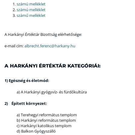
számú melléklet
számú melléklet
számű melléklet
A Harkányi Értéktár Bizottság elérhetősége:
e-mail cím:
albrecht.ferenc@harkany.hu
A HARKÁNYI ÉRTÉKTÁR KATEGÓRIÁI:
1) Egészség és életmód:
a) A Harkányi gyógyvíz- és fürdőkultúra
2) Épített környezet:
a) Terehegyi református templom
b) Harkányi református templom
c) Harkányi katolikus templom
d) Balkon Gyógyszálló