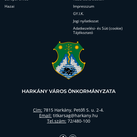
Hazai
Impresszum
GY.I.K.
Jogi nyilatkozat
Adatkezelési- és Süti (cookie)
Tájékoztató
HARKÁNY VÁROS ÖNKORMÁNYZATA
Cím:
7815 Harkány, Petőfi S. u. 2-4.
Email:
titkarsag@harkany.hu
Tel.szám:
72/480-100