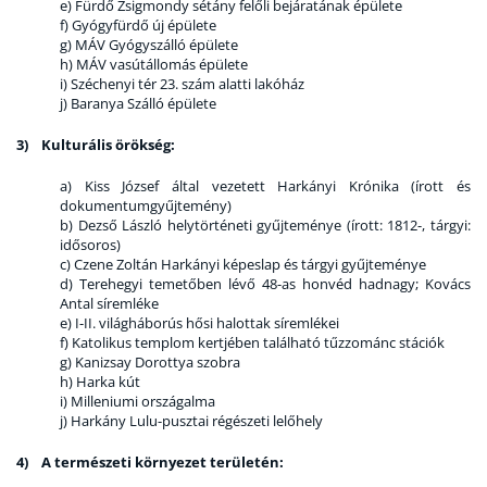
e) Fürdő Zsigmondy sétány felőli bejáratának épülete
f) Gyógyfürdő új épülete
g) MÁV Gyógyszálló épülete
h) MÁV vasútállomás épülete
i) Széchenyi tér 23. szám alatti lakóház
j) Baranya Szálló épülete
3) Kulturális örökség:
a) Kiss József által vezetett Harkányi Krónika (írott és
dokumentumgyűjtemény)
b) Dezső László helytörténeti gyűjteménye (írott: 1812-, tárgyi:
idősoros)
c) Czene Zoltán Harkányi képeslap és tárgyi gyűjteménye
d) Terehegyi temetőben lévő 48-as honvéd hadnagy; Kovács
Antal síremléke
e) I-II. világháborús hősi halottak síremlékei
f) Katolikus templom kertjében található tűzzománc stációk
g) Kanizsay Dorottya szobra
h) Harka kút
i) Milleniumi országalma
j) Harkány Lulu-pusztai régészeti lelőhely
4) A természeti környezet területén: