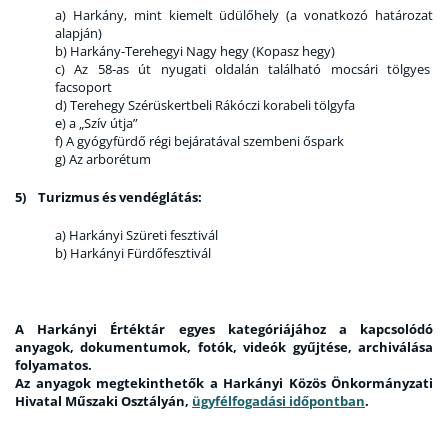
a) Harkány, mint kiemelt üdülőhely (a vonatkozó határozat
alapján)
b) Harkány-Terehegyi Nagy hegy (Kopasz hegy)
c) Az 58-as út nyugati oldalán található mocsári tölgyes
facsoport
d) Terehegy Szérüskertbeli Rákóczi korabeli tölgyfa
e) a „Szív útja”
f) A gyógyfürdő régi bejáratával szembeni őspark
g) Az arborétum
5) Turizmus és vendéglátás:
a) Harkányi Szüreti fesztivál
b) Harkányi Fürdőfesztivál
A Harkányi Értéktár egyes kategóriájához a kapcsolódó
anyagok, dokumentumok, fotók, videók gyűjtése, archiválása
folyamatos.
Az anyagok megtekinthetők a Harkányi Közös Önkormányzati
Hivatal Műszaki Osztályán,
ügyfélfogadási időpontban
.