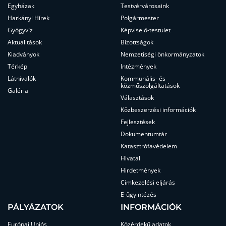
Egyházak
Testvérvárosaink
Harkányi Hírek
Polgármester
Gyógyvíz
Képviselő-testület
Aktualitások
Bizottságok
Kiadványok
Nemzetiségi önkormányzatok
Térkép
Intézmények
Látnivalók
Kommunális- és
közműszolgáltatások
Galéria
Választások
Közbeszerzési információk
Fejlesztések
Dokumentumtár
Katasztrófavédelem
Hivatal
Hirdetmények
Címkezelési eljárás
E-ügyintézés
PÁLYÁZATOK
INFORMÁCIÓK
Európai Uniós
Közérdekű adatok