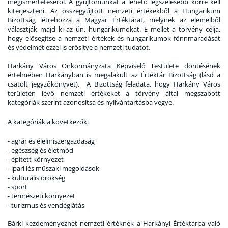
megismertetéséről. A gyűjtőmunkát a lehető legszélesebb körre kell
kiterjeszteni. Az összegyűjtött nemzeti értékekből a Hungarikum
Bizottság létrehozza a Magyar Értéktárat, melynek az elemeiből
választják majd ki az ún. hungarikumokat. E mellet a törvény célja,
hogy elősegítse a nemzeti értékek és hungarikumok fönnmaradását
és védelmét ezzel is erősítve a nemzeti tudatot.
Harkány Város Önkormányzata Képviselő Testülete döntésének
értelmében Harkányban is megalakult az Értéktár Bizottság (lásd a
csatolt jegyzőkönyvet). A Bizottság feladata, hogy Harkány Város
területén lévő nemzeti értékeket a törvény által megszabott
kategóriák szerint azonosítsa és nyilvántartásba vegye.
A kategóriák a következők:
- agrár és élelmiszergazdaság
- egészség és életmód
- épített környezet
- ipari lés műszaki megoldások
- kulturális örökség
- sport
- természeti környezet
- turizmus és vendéglátás
Bárki kezdeményezhet nemzeti értéknek a Harkányi Értéktárba való