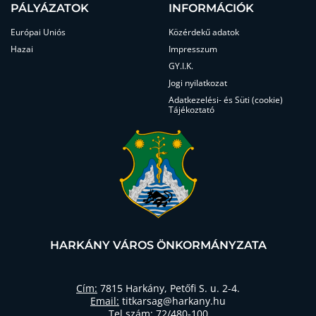
PÁLYÁZATOK
INFORMÁCIÓK
Európai Uniós
Közérdekű adatok
Hazai
Impresszum
GY.I.K.
Jogi nyilatkozat
Adatkezelési- és Süti (cookie)
Tájékoztató
HARKÁNY VÁROS ÖNKORMÁNYZATA
Cím:
7815 Harkány, Petőfi S. u. 2-4.
Email:
titkarsag@harkany.hu
Tel.szám:
72/480-100