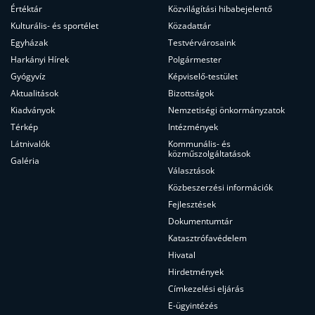
Értéktár
Közvilágítási hibabejelentő
Kulturális- és sportélet
Közadattár
Egyházak
Testvérvárosaink
Harkányi Hírek
Polgármester
Gyógyvíz
Képviselő-testület
Aktualitások
Bizottságok
Kiadványok
Nemzetiségi önkormányzatok
Térkép
Intézmények
Látnivalók
Kommunális- és
közműszolgáltatások
Galéria
Választások
Közbeszerzési információk
Fejlesztések
Dokumentumtár
Katasztrófavédelem
Hivatal
Hirdetmények
Címkezelési eljárás
E-ügyintézés