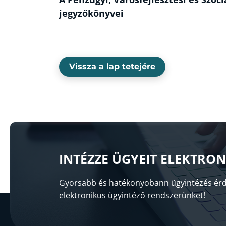
jegyzőkönyvei
Vissza a lap tetejére
INTÉZZE ÜGYEIT ELEKTRO
Gyorsabb és hatékonyobann ügyintézés érd
elektronikus ügyintéző rendszerünket!