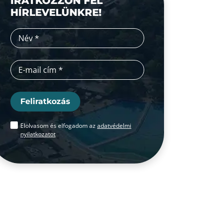
IRATKOZZON FEL
HÍRLEVELÜNKRE!
Feliratkozás
Elolvasom és elfogadom az
adatvédelmi
nyilatkozatot