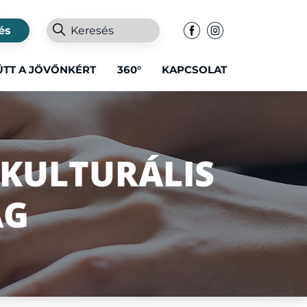
és
ÜTT A JÖVŐNKÉRT
360°
KAPCSOLAT
 KULTURÁLIS
ÁG