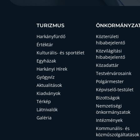
TURIZMUS
ÖNKORMÁNYZA
Harkányfürdő
Közterületi
hibabejelentő
Értéktár
Közvilágítási
Kulturális- és sportélet
hibabejelentő
Egyházak
Közadattár
Harkányi Hírek
Testvérvárosaink
Gyógyvíz
Polgármester
Aktualitások
Képviselő-testület
Kiadványok
Bizottságok
Térkép
Nemzetiségi
Látnivalók
önkormányzatok
Galéria
Intézmények
Kommunális- és
közműszolgáltatások