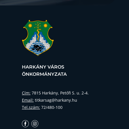
HARKÁNY VÁROS
ÖNKORMÁNYZATA
Cím:
7815 Harkány, Petőfi S. u. 2-4.
Email:
titkarsag@harkany.hu
Tel.szám:
72/480-100