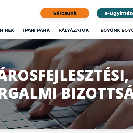
Városunk
e-Ügyintéz
HÍREK
IPARI PARK
PÁLYÁZATOK
TEGYÜNK EGY
ÁROSFEJLESZTÉSI,
ORGALMI BIZOTTS