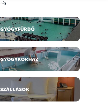
tság
GYÓGYFÜRDŐ
GYÓGYKÓRHÁZ
SZÁLLÁSOK