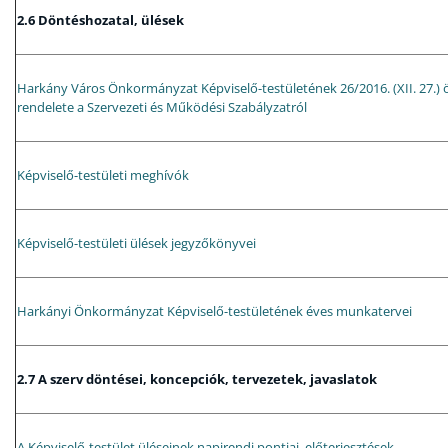
2.6 Döntéshozatal, ülések
Harkány Város Önkormányzat Képviselő-testületének 26/2016. (XII. 27.)
rendelete a Szervezeti és Működési Szabályzatról
Képviselő-testületi meghívók
Képviselő-testületi ülések jegyzőkönyvei
Harkányi Önkormányzat Képviselő-testületének éves munkatervei
2.7 A szerv döntései, koncepciók, tervezetek, javaslatok
A Képviselő-testület üléseinek napirendi pontjai, előterjesztések