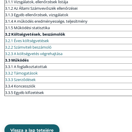
3.1.1 Vizsgálatok, ellenőrzések listája
3.1.2 Az Állami Számvevőszék ellenőrzései
3.1.3 Egyéb ellenőrzések, vizsgálatok
3.1.4 A működés eredményessége, teljesítmény
3.1.5 Működési statisztika
3.2 Költségvetések, beszámolók
3.2.1 Éves költségvetések
3.2.2 Számviteli beszámoló
3.2.3 A költségvetés végrehajtása
3.3 Működés
3.3.1 A foglalkoztatottak
3.3.2 Támogatások
3.3.3 Szerződések
3.3.4 Koncessziók
3.3.5 Egyéb kifizetések
Vissza a lap tetejére