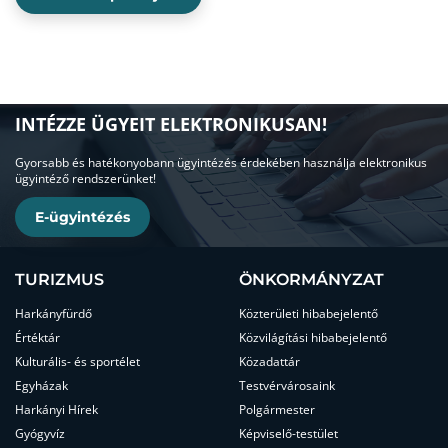
INTÉZZE ÜGYEIT ELEKTRONIKUSAN!
Gyorsabb és hatékonyobann ügyintézés érdekében használja elektronikus
ügyintéző rendszerünket!
E-ügyintézés
TURIZMUS
ÖNKORMÁNYZAT
Harkányfürdő
Közterületi hibabejelentő
Értéktár
Közvilágítási hibabejelentő
Kulturális- és sportélet
Közadattár
Egyházak
Testvérvárosaink
Harkányi Hírek
Polgármester
Gyógyvíz
Képviselő-testület