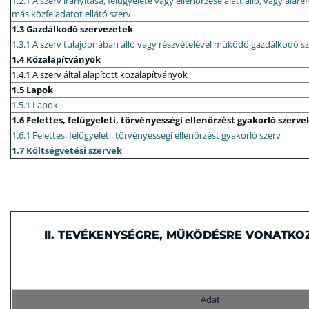
1.2.1 A szerv irányítása, felügyelete vagy ellenőrzése alatt álló, vagy a
más közfeladatot ellátó szerv
1.3 Gazdálkodó szervezetek
1.3.1 A szerv tulajdonában álló vagy részvételével működő gazdálkodó s
1.4 Közalapítványok
1.4.1 A szerv által alapított közalapítványok
1.5 Lapok
1.5.1 Lapok
1.6 Felettes, felügyeleti, törvényességi ellenőrzést gyakorló szerve
1.6.1 Felettes, felügyeleti, törvényességi ellenőrzést gyakorló szerv
1.7 Költségvetési szervek
II. TEVÉKENYSÉGRE, MŰKÖDÉSRE VONATK
Adat