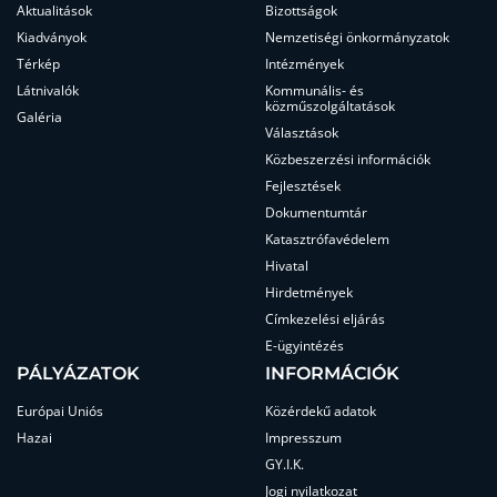
Aktualitások
Bizottságok
Kiadványok
Nemzetiségi önkormányzatok
Térkép
Intézmények
Látnivalók
Kommunális- és
közműszolgáltatások
Galéria
Választások
Közbeszerzési információk
Fejlesztések
Dokumentumtár
Katasztrófavédelem
Hivatal
Hirdetmények
Címkezelési eljárás
E-ügyintézés
PÁLYÁZATOK
INFORMÁCIÓK
Európai Uniós
Közérdekű adatok
Hazai
Impresszum
GY.I.K.
Jogi nyilatkozat