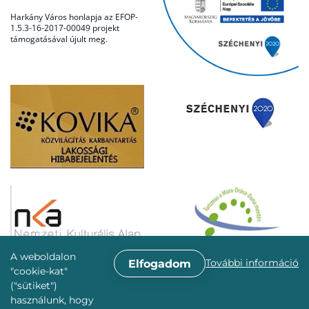
Harkány Város honlapja az EFOP-
1.5.3-16-2017-00049 projekt
támogatásával újult meg.
A weboldalon
További információ
Elfogadom
"cookie-kat"
("sütiket")
használunk, hogy