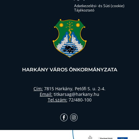
Adatkezelési- és Süti (cookie)
Tájékoztató
HARKÁNY VÁROS ÖNKORMÁNYZATA
Cím:
7815 Harkány, Petőfi S. u. 2-4.
Email:
titkarsag@harkany.hu
Tel.szám:
72/480-100