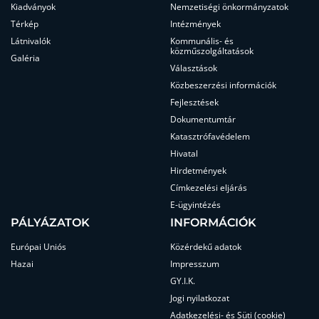
Kiadványok
Nemzetiségi önkormányzatok
Térkép
Intézmények
Látnivalók
Kommunális- és
közműszolgáltatások
Galéria
Választások
Közbeszerzési információk
Fejlesztések
Dokumentumtár
Katasztrófavédelem
Hivatal
Hirdetmények
Címkezelési eljárás
E-ügyintézés
PÁLYÁZATOK
INFORMÁCIÓK
Európai Uniós
Közérdekű adatok
Hazai
Impresszum
GY.I.K.
Jogi nyilatkozat
Adatkezelési- és Süti (cookie)