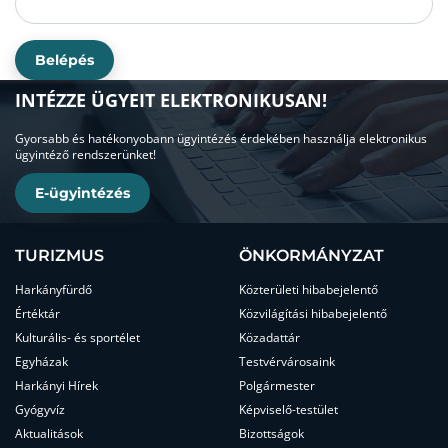
Belépés
INTÉZZE ÜGYEIT ELEKTRONIKUSAN!
Gyorsabb és hatékonyobann ügyintézés érdekében használja elektronikus
ügyintéző rendszerünket!
E-ügyintézés
TURIZMUS
ÖNKORMÁNYZAT
Harkányfürdő
Közterületi hibabejelentő
Értéktár
Közvilágítási hibabejelentő
Kulturális- és sportélet
Közadattár
Egyházak
Testvérvárosaink
Harkányi Hírek
Polgármester
Gyógyvíz
Képviselő-testület
Aktualitások
Bizottságok