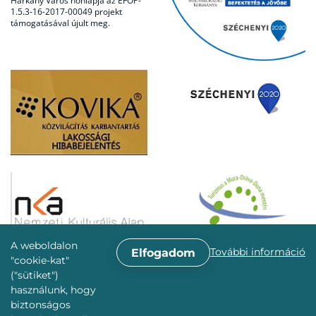
Harkány Város honlapja az EFOP-
1.5.3-16-2017-00049 projekt
támogatásával újult meg.
A weboldalon
További információ
Elfogadom
"cookie-kat"
("sütiket")
használunk, hogy
biztonságos