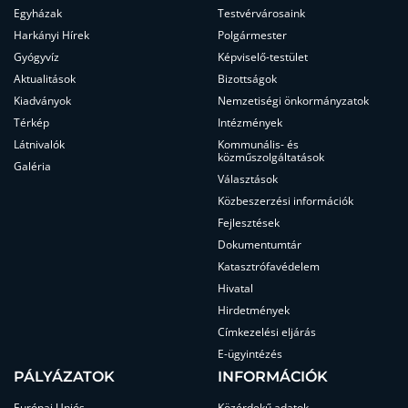
Egyházak
Testvérvárosaink
Harkányi Hírek
Polgármester
Gyógyvíz
Képviselő-testület
Aktualitások
Bizottságok
Kiadványok
Nemzetiségi önkormányzatok
Térkép
Intézmények
Látnivalók
Kommunális- és
közműszolgáltatások
Galéria
Választások
Közbeszerzési információk
Fejlesztések
Dokumentumtár
Katasztrófavédelem
Hivatal
Hirdetmények
Címkezelési eljárás
E-ügyintézés
PÁLYÁZATOK
INFORMÁCIÓK
Európai Uniós
Közérdekű adatok