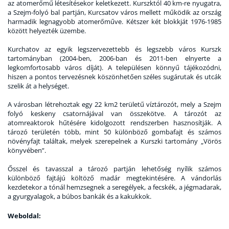
az atomerőmű létesítésekor keletkezett. Kurszktól 40 km-re nyugatra,
a Szejm-folyó bal partján, Kurcsatov város mellett működik az ország
harmadik legnagyobb atomerőműve. Kétszer két blokkját 1976-1985
között helyezték üzembe.
Kurchatov az egyik legszervezettebb és legszebb város Kurszk
tartományban (2004-ben, 2006-ban és 2011-ben elnyerte a
legkomfortosabb város díját). A településen könnyű tájékozódni,
hiszen a pontos tervezésnek köszönhetően széles sugárutak és utcák
szelik át a helységet.
A városban létrehoztak egy 22 km2 területű víztározót, mely a Szejm
folyó keskeny csatornájával van összekötve. A tározót az
atomreaktorok hűtésére kidolgozott rendszerben hasznosítják. A
tározó területén több, mint 50 különböző gombafajt és számos
növényfajt találtak, melyek szerepelnek a Kurszki tartomány „Vörös
könyvében”.
Ősszel és tavasszal a tározó partján lehetőség nyílik számos
különböző fajtájú költöző madár megtekintésére. A vándorlás
kezdetekor a tónál hemzsegnek a seregélyek, a fecskék, a jégmadarak,
a gyurgyalagok, a búbos bankák és a kakukkok.
Weboldal: