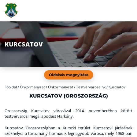
KURCSATOV
Oldalsáv megnyitása
Főoldal
/
Önkormányzat / Önkormányzat / Testvérvárosaink / Kurcsatov
KURCSATOV (OROSZORSZÁG)
Oroszország Kurcsatov városával 2014. novemberében kötött
testvérvárosi megállapodást Harkány.
Kurcsatov Oroszországban a Kurszki terület Kurcsatovi járásának
székhelye, a tartomány harmadik legnagyobb városa, mely 1968-ban