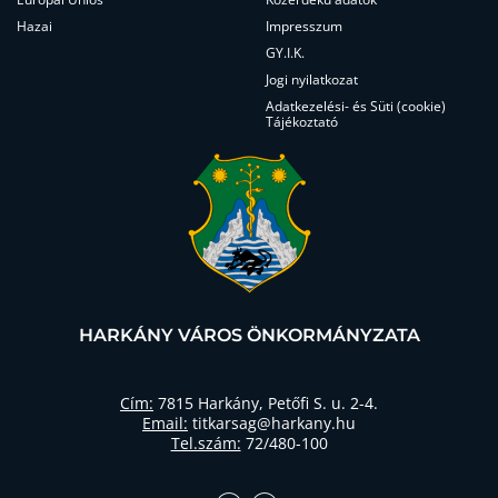
Hazai
Impresszum
GY.I.K.
Jogi nyilatkozat
Adatkezelési- és Süti (cookie)
Tájékoztató
HARKÁNY VÁROS ÖNKORMÁNYZATA
Cím:
7815 Harkány, Petőfi S. u. 2-4.
Email:
titkarsag@harkany.hu
Tel.szám:
72/480-100