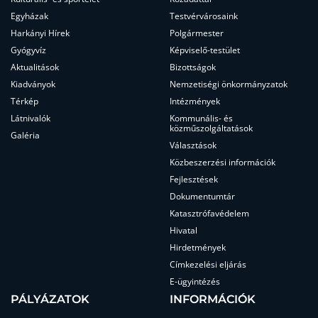
Egyházak
Testvérvárosaink
Harkányi Hírek
Polgármester
Gyógyvíz
Képviselő-testület
Aktualitások
Bizottságok
Kiadványok
Nemzetiségi önkormányzatok
Térkép
Intézmények
Látnivalók
Kommunális- és
közműszolgáltatások
Galéria
Választások
Közbeszerzési információk
Fejlesztések
Dokumentumtár
Katasztrófavédelem
Hivatal
Hirdetmények
Címkezelési eljárás
E-ügyintézés
PÁLYÁZATOK
INFORMÁCIÓK