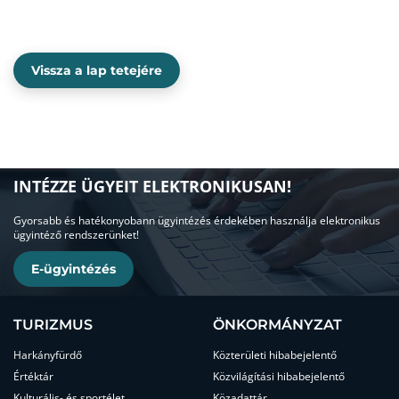
Vissza a lap tetejére
INTÉZZE ÜGYEIT ELEKTRONIKUSAN!
Gyorsabb és hatékonyobann ügyintézés érdekében használja elektronikus
ügyintéző rendszerünket!
E-ügyintézés
TURIZMUS
ÖNKORMÁNYZAT
Harkányfürdő
Közterületi hibabejelentő
Értéktár
Közvilágítási hibabejelentő
Kulturális- és sportélet
Közadattár