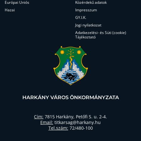
Európai Uniós
Közérdekű adatok
Hazai
Impresszum
GY.I.K.
Jogi nyilatkozat
Adatkezelési- és Süti (cookie)
Tájékoztató
HARKÁNY VÁROS ÖNKORMÁNYZATA
Cím:
7815 Harkány, Petőfi S. u. 2-4.
Email:
titkarsag@harkany.hu
Tel.szám:
72/480-100