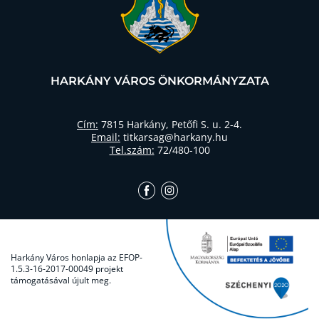
HARKÁNY VÁROS ÖNKORMÁNYZATA
Cím:
7815 Harkány, Petőfi S. u. 2-4.
Email:
titkarsag@harkany.hu
Tel.szám:
72/480-100
Harkány Város honlapja az EFOP-
1.5.3-16-2017-00049 projekt
támogatásával újult meg.