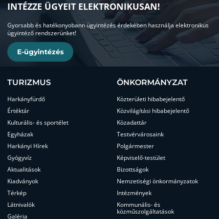
INTÉZZE ÜGYEIT ELEKTRONIKUSAN!
Gyorsabb és hatékonyobann ügyintézés érdekében használja elektronikus
ügyintéző rendszerünket!
E-ügyintézés
TURIZMUS
ÖNKORMÁNYZAT
Harkányfürdő
Közterületi hibabejelentő
Értéktár
Közvilágítási hibabejelentő
Kulturális- és sportélet
Közadattár
Egyházak
Testvérvárosaink
Harkányi Hírek
Polgármester
Gyógyvíz
Képviselő-testület
Aktualitások
Bizottságok
Kiadványok
Nemzetiségi önkormányzatok
Térkép
Intézmények
Látnivalók
Kommunális- és
közműszolgáltatások
Galéria