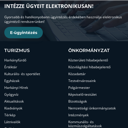
INTÉZZE ÜGYEIT ELEKTRONIKUSAN!
Gyorsabb és hatékonyobann ügyintézés érdekében használja elektronikus
ügyintéző rendszerünket!
E-ügyintézés
TURIZMUS
ÖNKORMÁNYZAT
Harkányfürdő
Közterületi hibabejelentő
Értéktár
Közvilágítási hibabejelentő
Kulturális- és sportélet
Közadattár
Egyházak
Testvérvárosaink
Harkányi Hírek
Polgármester
Gyógyvíz
Képviselő-testület
Aktualitások
Bizottságok
Kiadványok
Nemzetiségi önkormányzatok
Térkép
Intézmények
Látnivalók
Kommunális- és
közműszolgáltatások