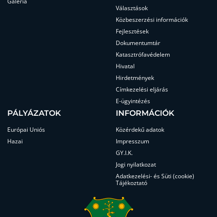
Galéria
Választások
Közbeszerzési információk
Fejlesztések
Dokumentumtár
Katasztrófavédelem
Hivatal
Hirdetmények
Címkezelési eljárás
E-ügyintézés
PÁLYÁZATOK
INFORMÁCIÓK
Európai Uniós
Közérdekű adatok
Hazai
Impresszum
GY.I.K.
Jogi nyilatkozat
Adatkezelési- és Süti (cookie)
Tájékoztató