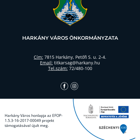
HARKÁNY VÁROS ÖNKORMÁNYZATA
Cím:
7815 Harkány, Petőfi S. u. 2-4.
Email:
titkarsag@harkany.hu
Tel.szám:
72/480-100
Harkány Város honlapja az EFOP-
1.5.3-16-2017-00049 projekt
támogatásával újult meg.