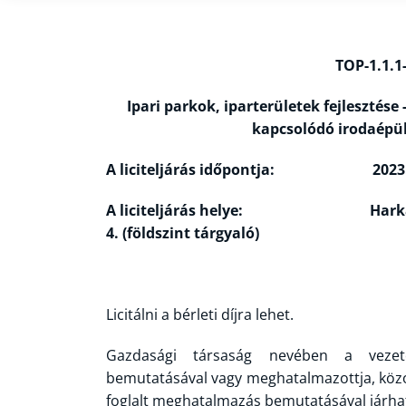
TOP-1.1.1
Ipari parkok, iparterületek fejlesztése 
kapcsolódó irodaépül
A liciteljárás időpontja: 2023. no
A liciteljárás helye: Harkányi Polg
4. (földszint tárgyaló)
Licitálni a bérleti díjra lehet.
Gazdasági társaság nevében a vezető 
bemutatásával vagy meghatalmazottja, közo
foglalt meghatalmazás bemutatásával járhat