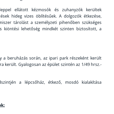
leppel ellátott kézmosók és zuhanyzók kerültek
zések hideg vizes öblítésűek. A dolgozók étkezése,
lmiszer tárolást a személyzeti pihenőben szükséges
s kiöntési lehetőség mindkét szinten biztosított, a
ly a beruházás során, az ipari park részeként került
ásra került. Gyalogosan az épület szintén az 1/49 hrsz.-
szintjén a lépcsőház, étkező, mosdó kialakítása
ok: