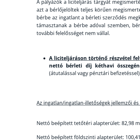
A pályázók a liciteljárás tárgyát megismerté
azt a bérlőjelöltek teljes körűen megisme
bérbe az ingatlant a bérleti szerződés me
támasztanak a bérbe adóval szemben, bér
további felelősséget nem vállal.
A liciteljáráson történő részvétel fel
nettó bérleti díj kéthavi összeg
(átutalással vagy pénztári befizetéssel
Az ingatlan/ingatlan-illetőségek jellemzői és
Nettó beépített tetőtéri alapterület: 82,98 
Nettó beépített földszinti alapterület: 100,