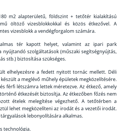
0 m2 alapterületű, földszint + tetőtér kialakítású
nemű öltöző vizesblokkokkal és közös étkezővel. A
entes vizesblokk a vendégforgalom számára.
lkalmas tér kapott helyet, valamint az ipari park
a nyújtandó szolgáltatások (műszaki segítségnyújtás,
ás stb.) biztosítása szükséges.
lt elhelyezésre a fedett nyitott tornác mellett. Déli
t készült a meglévő műhely épületek megközelítésére.
 és férfi létszámra lettek méretezve. Az étkező, amely
e történő étkezését biztosítja. Az étkezőben főzés nem
hozott ételek melegítése végezhető. A tetőtérben a
tül lehet megközelíteni az irodát és a vezetői irodát.
s tárgyalások lebonyolítására alkalmas.
s technológia.