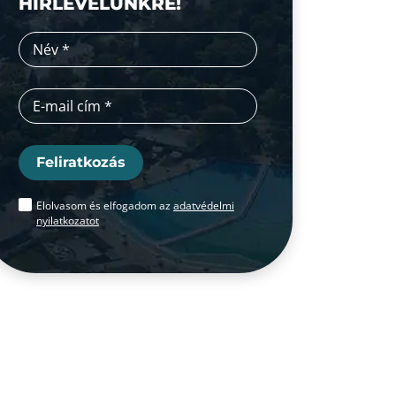
HÍRLEVELÜNKRE!
Feliratkozás
Elolvasom és elfogadom az
adatvédelmi
nyilatkozatot