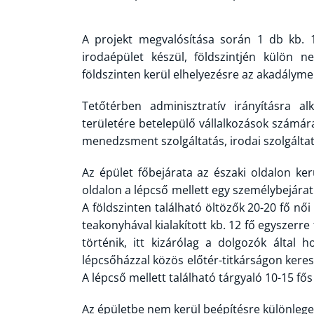
A projekt megvalósítása során 1 db kb. 18
irodaépület készül, földszintjén külön 
földszinten kerül elhelyezésre az akadálym
Tetőtérben adminisztratív irányításra a
területére betelepülő vállalkozások számár
menedzsment szolgáltatás, irodai szolgáltat
Az épület főbejárata az északi oldalon kerü
oldalon a lépcső mellett egy személybejára
A földszinten található öltözők 20-20 fő női
teakonyhával kialakított kb. 12 fő egyszerr
történik, itt kizárólag a dolgozók által 
lépcsőházzal közös előtér-titkárságon keresz
A lépcső mellett található tárgyaló 10-15 fő
Az épületbe nem kerül beépítésre különlege