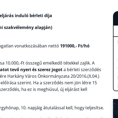
eljárás induló bérleti díja
mi szakvélemény alapján)
ngatlan vonatkozásában nettó
191000,- Ft/hó
ása 10.000,-Ft összegű emelkedő tétekkel zajlik. A
atot tevő nyeri és szerez jogot
a bérleti szerződés
sére Harkány Város Önkormányzata 20/2016.(X.04.)
k előírása szerint. Ha a szerződés nem jön létre 15
zerződés, ha ez is meghiúsul, új eljárást kell
árgyhónap, 10. napjáig átutalással kell, hogy teljesítse.