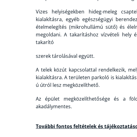
Vizes helyiségekben hideg-meleg csapte
kialakításra, egyéb egészségügyi berende
ételmelegítés (mikrohullámú sütő) és éle
megoldani. A takarításhoz vízvételi hely é
takarító
szerek tárolásával együtt.
A telek közút kapcsolattal rendelkezik, me
kialakításra. A területen parkoló is kialakít
ú útról lesz megközelíthető.
Az épület megközelíthetősége és a föld
akadálymentes.
További fontos feltételek és tájékoztatás