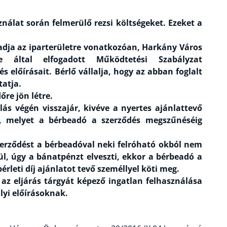
ználat során felmerülő rezsi költségeket. Ezeket a
adja az iparterületre vonatkozóan, Harkány Város
te által elfogadott Működtetési Szabályzat
 előírásait. Bérlő vállalja, hogy az abban foglalt
tatja.
őre jön létre.
ás végén visszajár, kivéve a nyertes ajánlattevő
zt, melyet a bérbeadó a szerződés megszűnéséig
zerződést a bérbeadóval neki felróható okból nem
l, úgy a bánatpénzt elveszti, ekkor a bérbeadó a
leti díj ajánlatot tevő személlyel köti meg.
az eljárás tárgyát képező ingatlan felhasználása
ályi előírásoknak.