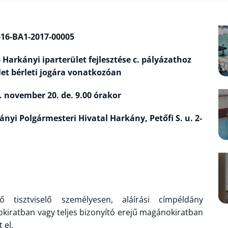
-16-BA1-2017-00005
- Harkányi iparterület fejlesztése c. pályázathoz
et bérleti jogára vonatkozóan
vember 20. de. 9.00 órakor
ármesteri Hivatal Harkány, Petőfi S. u. 2-
tisztviselő személyesen, aláírási címpéldány
kiratban vagy teljes bizonyító erejű magánokiratban
 el.