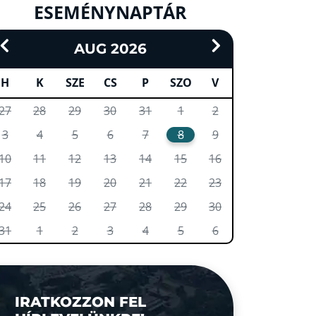
ESEMÉNYNAPTÁR
AUG 2026
H
K
SZE
CS
P
SZO
V
27
28
29
30
31
1
2
3
4
5
6
7
8
9
10
11
12
13
14
15
16
17
18
19
20
21
22
23
24
25
26
27
28
29
30
31
1
2
3
4
5
6
IRATKOZZON FEL