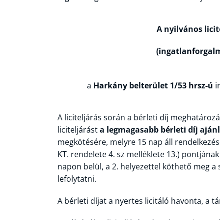
A
nyilvános licit
(ingatlanforgal
a
Harkány belterület 1/53 hrsz-ú
i
A liciteljárás során a bérleti díj meghatároz
liciteljárást
a legmagasabb bérleti díj ajánl
megkötésére, melyre 15 nap áll rendelkezé
KT. rendelete 4. sz melléklete 13.) pontjána
napon belül, a 2. helyezettel köthető meg a s
lefolytatni.
A bérleti díjat a nyertes licitáló havonta, a t