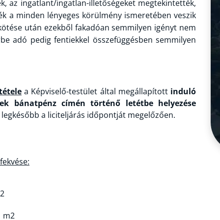
k, az ingatlant/ingatlan-illetőségeket megtekintették,
rték a minden lényeges körülmény ismeretében veszik
gkötése után ezekből fakadóan semmilyen igényt nem
be adó pedig fentiekkel összefüggésben semmilyen
tétele
a Képviselő-testület által megállapított
induló
ének bánatpénz címén történő letétbe helyezése
) legkésőbb a liciteljárás időpontját megelőzően.
 fekvése:
m2
41 m2