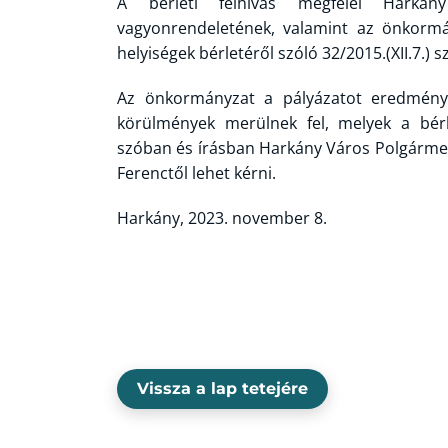
A bérleti felhívás megfelel Harkán
vagyonrendeletének, valamint az önkormá
helyiségek bérletéről szóló 32/2015.(XII.7.)
Az önkormányzat a pályázatot eredményte
körülmények merülnek fel, melyek a bérb
szóban és írásban Harkány Város Polgármes
Ferenctől lehet kérni.
Harkány, 2023. november 8.
Vissza a lap tetejére