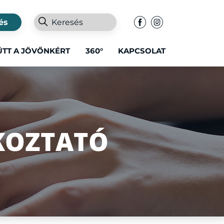
és
ÜTT A JÖVŐNKÉRT
360°
KAPCSOLAT
ÉKOZTATÓ