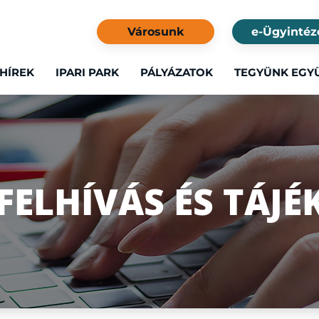
Városunk
e-Ügyintéz
HÍREK
IPARI PARK
PÁLYÁZATOK
TEGYÜNK EGY
FELHÍVÁS ÉS TÁJ