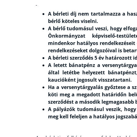
A bérleti díj nem tartalmazza a has
bérlő köteles viselni.
A bérlő tudomásul veszi, hogy elfog
Önkormányzat képviselő-testüle
mindenkor hatályos rendelkezéseit és
rendelkezéseket dolgozóival is betar
A bérleti szerződés 5 év határozott id
A letett bánatpénz a versenytárgyal
által letétbe helyezett bánatpén
kaucióként jogosult visszatartani.
Ha a versenytárgyalás győztese a s
köti meg a megadott határidőn belü
szerződést a második legmagasabb bér
A pályázók tudomásul veszik, hogy 
meg kell feleljen a hatályos jogszab