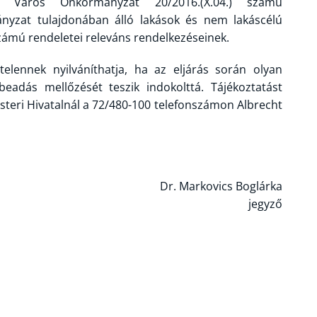
y Város Önkormányzat 20/2016.(X.04.) számú
nyzat tulajdonában álló lakások és nem lakáscélú
 számú rendeletei releváns rendelkezéseinek.
lennek nyilváníthatja, ha az eljárás során olyan
eadás mellőzését teszik indokolttá. Tájékoztatást
teri Hivatalnál a 72/480-100 telefonszámon Albrecht
Dr. Markovics Boglárka
jegyző