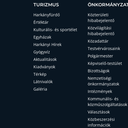
TURIZMUS
ÖNKORMÁNYZA
Harkányfürdő
Közterületi
hibabejelentő
Értéktár
Közvilágítási
Kulturális- és sportélet
hibabejelentő
Egyházak
Közadattár
Harkányi Hírek
Testvérvárosaink
Gyógyvíz
Polgármester
Aktualitások
Képviselő-testület
Kiadványok
Bizottságok
Térkép
Nemzetiségi
Látnivalók
önkormányzatok
Galéria
Intézmények
Kommunális- és
közműszolgáltatások
Választások
Közbeszerzési
információk