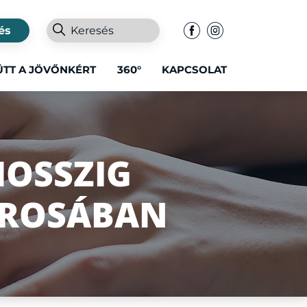
és
ÜTT A JÖVŐNKÉRT
360°
KAPCSOLAT
THOSSZIG
ÁROSÁBAN