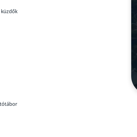
l küzdők
tótábor