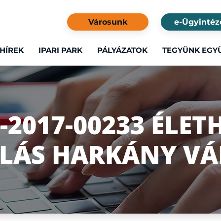
Városunk
e-Ügyintéz
HÍREK
IPARI PARK
PÁLYÁZATOK
TEGYÜNK EGY
6-2017-00233 ÉLE
LÁS HARKÁNY V