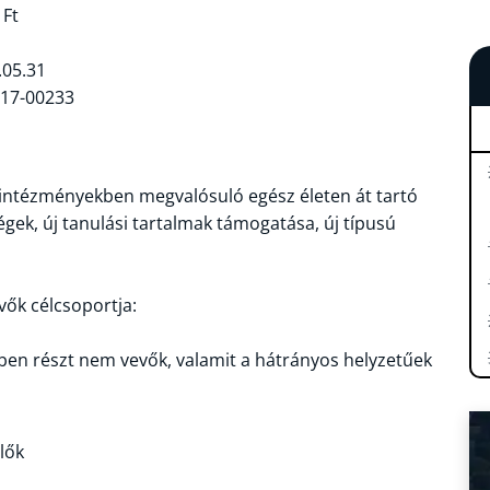
 Ft
05.31
017-00233
s intézményekben megvalósuló egész életen át tartó
égek, új tanulási tartalmak támogatása, új típusú
vők célcsoportja:
sben részt nem vevők, valamit a hátrányos helyzetűek
lők