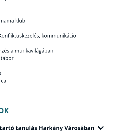
 mama klub
Konfliktuskezelés, kommunikáció
zés a munkavilágában
ótábor
s
rca
OK
g tartó tanulás Harkány Városában