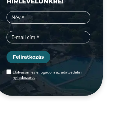
HÍRLEVELÜNKRE!
Feliratkozás
Elolvasom és elfogadom az
adatvédelmi
nyilatkozatot