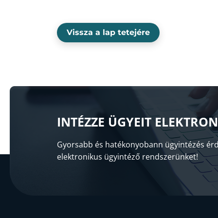
Vissza a lap tetejére
INTÉZZE ÜGYEIT ELEKTRO
Gyorsabb és hatékonyobann ügyintézés érd
elektronikus ügyintéző rendszerünket!