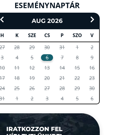
ESEMÉNYNAPTÁR
AUG 2026
H
K
SZE
CS
P
SZO
V
27
28
29
30
31
1
2
3
4
5
6
7
8
9
10
11
12
13
14
15
16
17
18
19
20
21
22
23
24
25
26
27
28
29
30
31
1
2
3
4
5
6
IRATKOZZON FEL