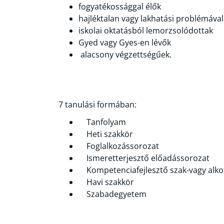
fogyatékossággal élők
hajléktalan vagy lakhatási problémáva
iskolai oktatásból lemorzsolódottak
Gyed vagy Gyes-en lévők
alacsony végzettségűek.
7 tanulási formában:
Tanfolyam
Heti szakkör
Foglalkozássorozat
Ismeretterjesztő előadássorozat
Kompetenciafejlesztő szak-vagy alko
Havi szakkör
Szabadegyetem