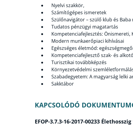
Nyelvi szakkör,
Számítógépes ismeretek
Szülőnavigátor – szülő klub és Baba
Tudatos pénzügyi magatartás
Kompetenciafejlesztés: Önismereti, 
Modern munkaerőpiaci kihívásai
Egészséges életmód: egészségmegőr
Kompetenciafejlesztő szak- és alkot
Turisztikai továbbképzés
Környezetvédelmi szemléletformálá
Szabadegyetem: A magyarság lelki a
Sakktábor
KAPCSOLÓDÓ DOKUMENTUM
EFOP-3.7.3-16-2017-00233 Élethosszi