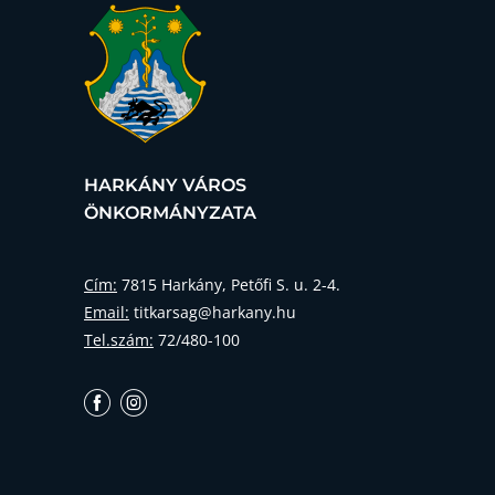
HARKÁNY VÁROS
ÖNKORMÁNYZATA
Cím:
7815 Harkány, Petőfi S. u. 2-4.
Email:
titkarsag@harkany.hu
Tel.szám:
72/480-100