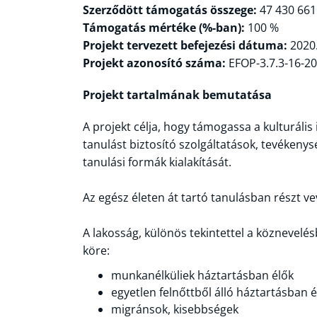
Szerződött támogatás összege:
47 430 661
Támogatás mértéke (%-ban):
100 %
Projekt tervezett befejezési dátuma:
2020.
Projekt azonosító száma:
EFOP-3.7.3-16-2
Projekt tartalmának bemutatása
A projekt célja, hogy támogassa a kulturáli
tanulást biztosító szolgáltatások, tevékenys
tanulási formák kialakítását.
Az egész életen át tartó tanulásban részt ve
A lakosság, különös tekintettel a köznevelé
köre:
munkanélküliek háztartásban élők
egyetlen felnőttből álló háztartásban é
migránsok, kisebbségek