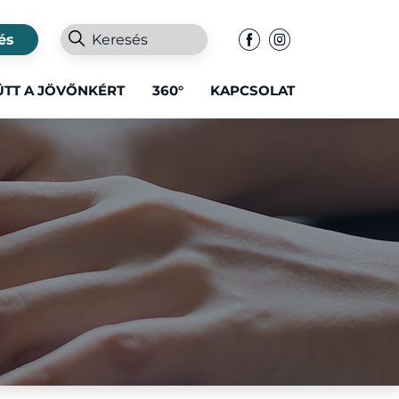
és
ÜTT A JÖVŐNKÉRT
360°
KAPCSOLAT