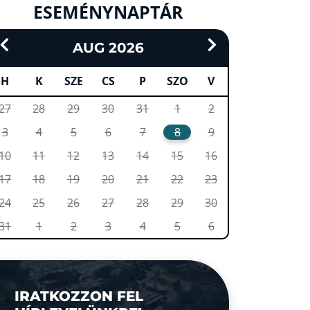
ESEMÉNYNAPTÁR
AUG 2026
H
K
SZE
CS
P
SZO
V
27
28
29
30
31
1
2
3
4
5
6
7
8
9
10
11
12
13
14
15
16
17
18
19
20
21
22
23
24
25
26
27
28
29
30
31
1
2
3
4
5
6
IRATKOZZON FEL