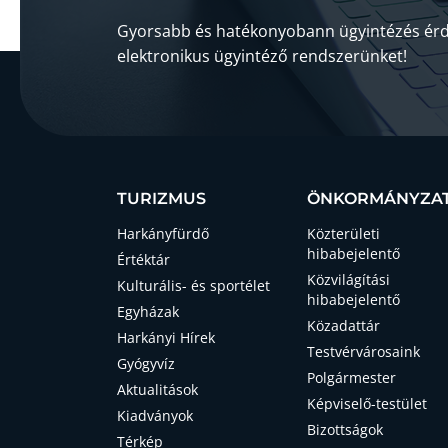
Gyorsabb és hatékonyobann ügyintézés érd
elektronikus ügyintéző rendszerünket!
TURIZMUS
ÖNKORMÁNYZA
Harkányfürdő
Közterületi
hibabejelentő
Értéktár
Közvilágítási
Kulturális- és sportélet
hibabejelentő
Egyházak
Közadattár
Harkányi Hírek
Testvérvárosaink
Gyógyvíz
Polgármester
Aktualitások
Képviselő-testület
Kiadványok
Bizottságok
Térkép