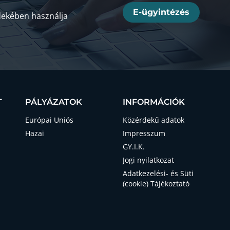
E-ügyintézés
ekében használja
T
PÁLYÁZATOK
INFORMÁCIÓK
Európai Uniós
Közérdekű adatok
Hazai
Impresszum
GY.I.K.
Jogi nyilatkozat
Adatkezelési- és Süti
(cookie) Tájékoztató