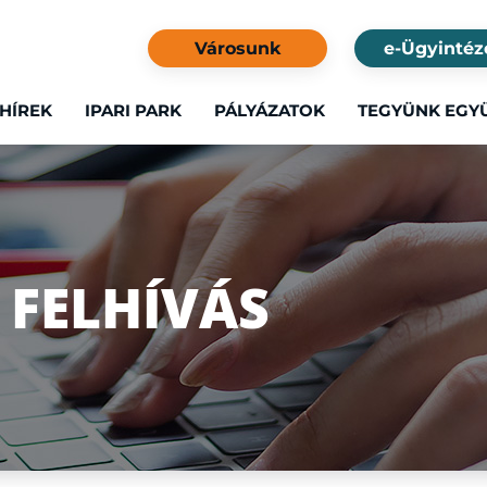
Városunk
e-Ügyintéz
HÍREK
IPARI PARK
PÁLYÁZATOK
TEGYÜNK EGY
 FELHÍVÁS