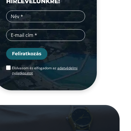
HÍRLEVELÜNKRE!
Feliratkozás
Elolvasom és elfogadom az
adatvédelmi
nyilatkozatot