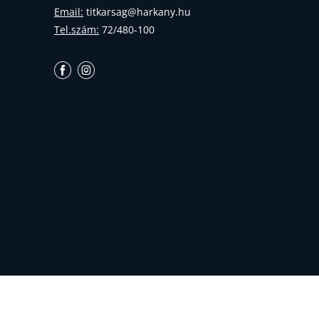
Email:
titkarsag@harkany.hu
Tel.szám:
72/480-100