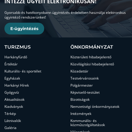
INTÉZZE ÜGYEIT ELEKTRONIKUSAN!
Gyorsabb és hatékonyobann ügyintézés érdekében használja elektronikus
ügyintéző rendszerünket!
E-ügyintézés
TURIZMUS
ÖNKORMÁNYZAT
Harkányfürdő
Közterületi hibabejelentő
Értéktár
Közvilágítási hibabejelentő
Kulturális- és sportélet
Közadattár
Egyházak
Testvérvárosaink
Harkányi Hírek
Polgármester
Gyógyvíz
Képviselő-testület
Aktualitások
Bizottságok
Kiadványok
Nemzetiségi önkormányzatok
Térkép
Intézmények
Látnivalók
Kommunális- és
közműszolgáltatások
Galéria
Választások