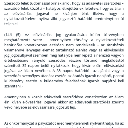
Szerződő felek tudomással bírnak arról, hogy az adásvételi szerződés –
szerződő felek közötti – hatályos létrejöttének feltétele, hogy az állam
az elővásárlási jogával ne kívánjon élni, illetve, hogy a
nyilatkozattételére nyitva álló jogvesztő határidő eredménytelenül
teljen el.
(
14.§ (5): Az elővásárlási jog gyakorlására külön törvényben
meghatározott szerv - amennyiben törvény a nyilatkozattételi
határidőre vonatkozóan eltérően nem rendelkezik - az átruházás
valamennyi lényeges elemét tartalmazó ajánlat vagy az elővásárlási
jog jogosultjával szemben még hatályba nem lépett a nemzeti vagyon
értékesítésére irányuló szerződés részére történő megküldéstől
számított 35 napon belül nyilatkozik, hogy kíván-e élni elővásárlási
jogával az állam nevében. A 35 napos határidőt az ajánlat vagy a
szerződés személyes átadása esetén az átadás igazolt napjától, postai
küldemény esetén a küldemény feladásának igazolt napjától kell
számítani
.)
Amennyiben a közölt adásvételi szerződésre vonatkozóan az állam
élni kíván elővásárlási jogával, akkor az adásvételi szerződés szerinti
vevő helyébe az elővásárlásra jogosult lép.
Az önkormányzat a pályázatot eredménytelennek nyilváníthatja, ha az