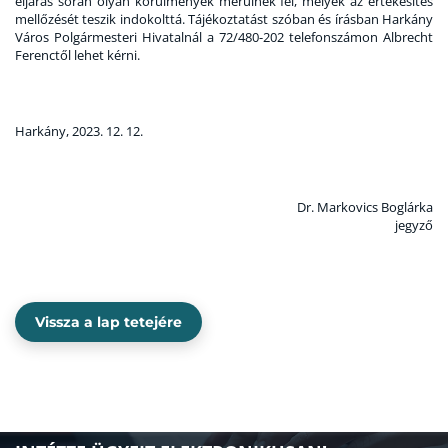
eljárás során olyan körülmények merülnek fel, melyek az értékesítés
mellőzését teszik indokolttá. Tájékoztatást szóban és írásban Harkány
Város Polgármesteri Hivatalnál a 72/480-202 telefonszámon Albrecht
Ferenctől lehet kérni.
Harkány, 2023. 12. 12.
Dr. Markovics Boglárka
jegyző
Vissza a lap tetejére