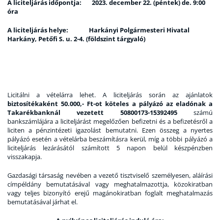
A liciteljárás időpontja: 2023. december 22. (péntek) de. 9:00
óra
A liciteljárás helye: Harkányi Polgármesteri Hivatal
Harkány, Petőfi S. u. 2-4. (földszint tárgyaló)
Licitálni a vételárra lehet. A liciteljárás során az ajánlatok
biztosítékaként 50.000,- Ft-ot köteles a pályázó
az eladónak a
Takarékbanknál
vezetett 50800173-15392495
számú
bankszámlájára a liciteljárást megelőzően befizetni és a befizetésről a
liciten a pénzintézeti igazolást bemutatni. Ezen összeg a nyertes
pályázó esetén a vételárba beszámításra kerül, míg a többi pályázó a
liciteljárás lezárásától számított 5 napon belül készpénzben
visszakapja.
Gazdasági társaság nevében a vezető tisztviselő személyesen, aláírási
címpéldány bemutatásával vagy meghatalmazottja, közokiratban
vagy teljes bizonyító erejű magánokiratban foglalt meghatalmazás
bemutatásával járhat el.