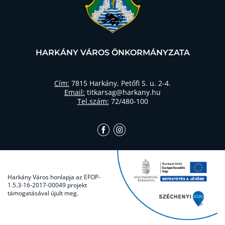
HARKÁNY VÁROS ÖNKORMÁNYZATA
Cím:
7815 Harkány, Petőfi S. u. 2-4.
Email:
titkarsag@harkany.hu
Tel.szám:
72/480-100
Harkány Város honlapja az EFOP-
1.5.3-16-2017-00049 projekt
támogatásával újult meg.