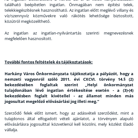
található beépítetlen ingatlan. Önmagában nem építési telek,
telekkiegészítésnek hasznosítható. Az ingatlan előtt meglévő villany és
víz/szennyvíz közművekre való rákötés lehetősége biztosított,
közútról megközelíthető.
Az ingatlan az ingatlan-nyilvántartás szerinti megnevezésnek
megfelelően hasznosított.
További fontos feltételek és tájékoztatások:
Harkány Város Önkormányzata tájékoztatja a pályázót, hogy a
nemzeti vagyonról szóló 2011. évi CXCVI. törvény 14.§ (2)
bekezdésében foglaltak szerint „Helyi önkormányzat
tulajdonában lévő ingatlan értékesítése esetén - a (3)-(4)
bekezdésben foglalt kivétellel - az államot minden más
jogosultat megelőző elővásárlási jog illeti meg.”
Szerződő felek előtt ismert, hogy az adásvételi szerződést, mint a
tulajdonos által elfogadott vételi ajánlatot, a törvényen alapuló
elővásárlásra jogosulttal közvetlenül kell közölni, mely közlést Eladó
vállalja.