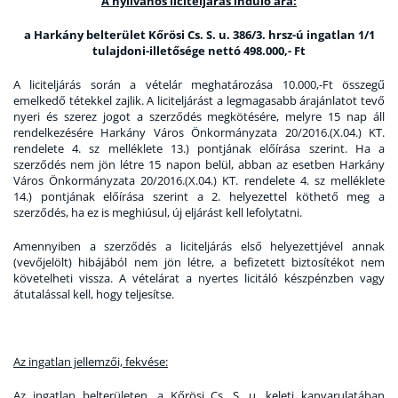
A
nyilvános liciteljárás induló ára:
a Harkány belterület Kőrösi Cs. S. u. 386/3. hrsz-ú ingatlan 1/1
tulajdoni-illetősége nettó 498.000,- Ft
A liciteljárás során a vételár meghatározása 10.000,-Ft összegű
emelkedő tétekkel zajlik. A liciteljárást a legmagasabb árajánlatot tevő
nyeri és szerez jogot a szerződés megkötésére, melyre 15 nap áll
rendelkezésére Harkány Város Önkormányzata 20/2016.(X.04.) KT.
rendelete 4. sz melléklete 13.) pontjának előírása szerint. Ha a
szerződés nem jön létre 15 napon belül, abban az esetben Harkány
Város Önkormányzata 20/2016.(X.04.) KT. rendelete 4. sz melléklete
14.) pontjának előírása szerint a 2. helyezettel köthető meg a
szerződés, ha ez is meghiúsul, új eljárást kell lefolytatni.
Amennyiben a szerződés a liciteljárás első helyezettjével annak
(vevőjelölt) hibájából nem jön létre, a befizetett biztosítékot nem
követelheti vissza. A vételárat a nyertes licitáló készpénzben vagy
átutalással kell, hogy teljesítse.
Az ingatlan jellemzői, fekvése:
Az ingatlan belterületen, a Kőrösi Cs. S. u. keleti kanyarulatában