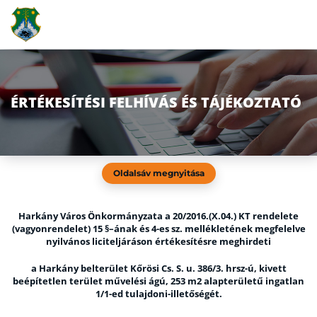
ÉRTÉKESÍTÉSI FELHÍVÁS ÉS TÁJÉKOZTATÓ
Oldalsáv megnyitása
Harkány Város Önkormányzata a 20/2016.(X.04.) KT rendelete
(vagyonrendelet) 15 §–ának és 4-es sz. mellékletének megfelelve
nyilvános liciteljáráson értékesítésre meghirdeti
a Harkány belterület Kőrösi Cs. S. u. 386/3. hrsz-ú, kivett
beépítetlen terület művelési ágú, 253 m2 alapterületű ingatlan
1/1-ed tulajdoni-illetőségét.