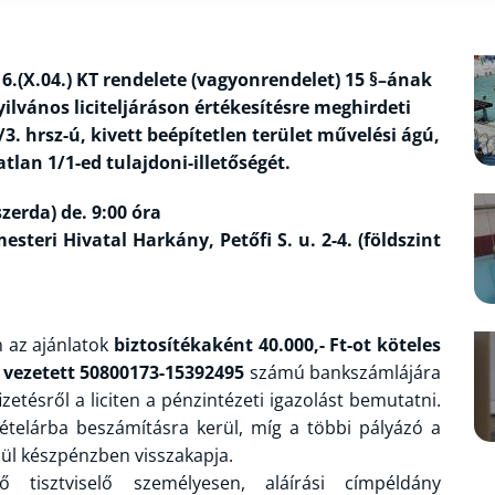
(X.04.) KT rendelete (vagyonrendelet) 15 §–ának
yilvános liciteljáráson értékesítésre meghirdeti
/3. hrsz-ú, kivett beépítetlen terület művelési ágú,
tlan 1/1-ed tulajdoni-illetőségét.
szerda) de. 9:00 óra
teri Hivatal Harkány, Petőfi S. u. 2-4. (földszint
án az ajánlatok
biztosítékaként 40.000,- Ft-ot köteles
 vezetett 50800173-15392495
számú bankszámlájára
izetésről a liciten a pénzintézeti igazolást bemutatni.
ételárba beszámításra kerül, míg a többi pályázó a
elül készpénzben visszakapja.
tisztviselő személyesen, aláírási címpéldány