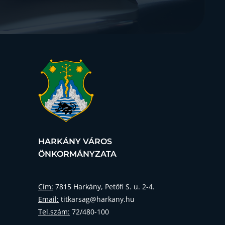
HARKÁNY VÁROS
ÖNKORMÁNYZATA
Cím:
7815 Harkány, Petőfi S. u. 2-4.
Email:
titkarsag@harkany.hu
Tel.szám:
72/480-100