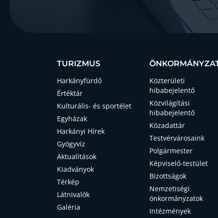
TURIZMUS
ÖNKORMÁNYZA
Harkányfürdő
Közterületi
hibabejelentő
Értéktár
Közvilágítási
Kulturális- és sportélet
hibabejelentő
Egyházak
Közadattár
Harkányi Hírek
Testvérvárosaink
Gyógyvíz
Polgármester
Aktualitások
Képviselő-testület
Kiadványok
Bizottságok
Térkép
Nemzetiségi
Látnivalók
önkormányzatok
Galéria
Intézmények