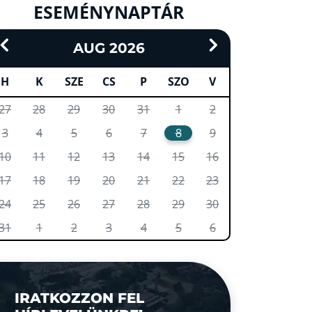
ESEMÉNYNAPTÁR
AUG 2026
H
K
SZE
CS
P
SZO
V
27
28
29
30
31
1
2
3
4
5
6
7
8
9
10
11
12
13
14
15
16
17
18
19
20
21
22
23
24
25
26
27
28
29
30
31
1
2
3
4
5
6
IRATKOZZON FEL