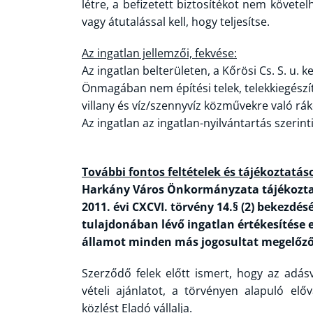
létre, a befizetett biztosítékot nem követel
vagy átutalással kell, hogy teljesítse.
Az ingatlan jellemzői, fekvése:
Az ingatlan belterületen, a Kőrösi Cs. S. u. 
Önmagában nem építési telek, telekkiegészí
villany és víz/szennyvíz közművekre való rák
Az ingatlan az ingatlan-nyilvántartás szeri
További fontos feltételek és tájékoztatás
Harkány Város Önkormányzata tájékoztatj
2011. évi CXCVI. törvény 14.§ (2) bekezdé
tulajdonában lévő ingatlan értékesítése ese
államot minden más jogosultat megelőző e
Szerződő felek előtt ismert, hogy az adásv
vételi ajánlatot, a törvényen alapuló előv
közlést Eladó vállalja.