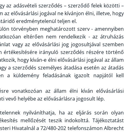
y az adásvételi szerződés – szerződő felek közötti –
m az elővásárlási jogával ne kívánjon élni, illetve, hogy
atáridő eredménytelenül teljen el.
a külön törvényben meghatározott szerv - amennyiben
onatkozóan eltérően nem rendelkezik - az átruházás
nlat vagy az elővásárlási jog jogosultjával szemben
 értékesítésére irányuló szerződés részére történő
kozik, hogy kíván-e élni elővásárlási jogával az állam
vagy a szerződés személyes átadása esetén az átadás
én a küldemény feladásának igazolt napjától kell
sre vonatkozóan az állam élni kíván elővásárlási
ti vevő helyébe az elővásárlásra jogosult lép.
lennek nyilváníthatja, ha az eljárás során olyan
esítés mellőzését teszik indokolttá. Tájékoztatást
teri Hivatalnál a 72/480-202 telefonszámon Albrecht