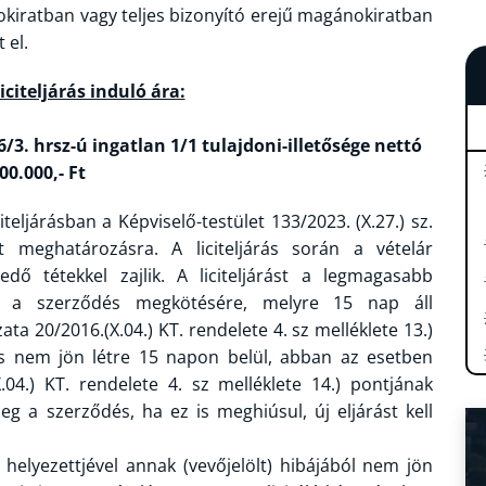
kiratban vagy teljes bizonyító erejű magánokiratban
 el.
iciteljárás induló ára:
6/3. hrsz-ú ingatlan 1/1 tulajdoni-illetősége nettó
00.000,- Ft
iteljárásban a Képviselő-testület 133/2023. (X.27.) sz.
t meghatározásra. A liciteljárás során a vételár
dő tétekkel zajlik. A liciteljárást a legmagasabb
ot a szerződés megkötésére, melyre 15 nap áll
 20/2016.(X.04.) KT. rendelete 4. sz melléklete 13.)
és nem jön létre 15 napon belül, abban az esetben
4.) KT. rendelete 4. sz melléklete 14.) pontjának
eg a szerződés, ha ez is meghiúsul, új eljárást kell
 helyezettjével annak (vevőjelölt) hibájából nem jön