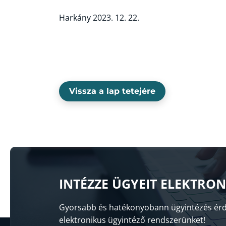
Harkány 2023. 12. 22.
Vissza a lap tetejére
INTÉZZE ÜGYEIT ELEKTRO
Gyorsabb és hatékonyobann ügyintézés érd
elektronikus ügyintéző rendszerünket!