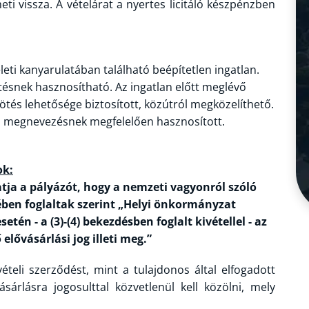
heti vissza. A vételárat a nyertes licitáló készpénzben
keleti kanyarulatában található beépítetlen ingatlan.
tésnek hasznosítható. Az ingatlan előtt meglévő
ötés lehetősége biztosított, közútról megközelíthető.
nti megnevezésnek megfelelően hasznosított.
ok:
a a pályázót, hogy a nemzeti vagyonról szóló
sében foglaltak szerint „Helyi önkormányzat
tén - a (3)-(4) bekezdésben foglalt kivétellel - az
lővásárlási jog illeti meg.”
ételi szerződést, mint a tulajdonos által elfogadott
ásárlásra jogosulttal közvetlenül kell közölni, mely