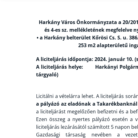
Harkány Város Önkormányzata a 20/2016.
és 4-es sz. mellékletének megfelelve n
• a Harkány belterület Kőrösi Cs. S. u. 386
253 m2 alapterületű inga
A liciteljárás időpontja: 2024. január 10. (
A liciteljárás helye: Harkányi Polgármes
tárgyaló)
Licitálni a vételárra lehet. A liciteljárás sor
a pályázó az eladónak a Takarékbanknál
a liciteljárást megelőzően befizetni és a bef
Ezen összeg a nyertes pályázó esetén a v
liciteljárás lezárásától számított 5 napon b
Gazdasági társaság nevében a vezető 