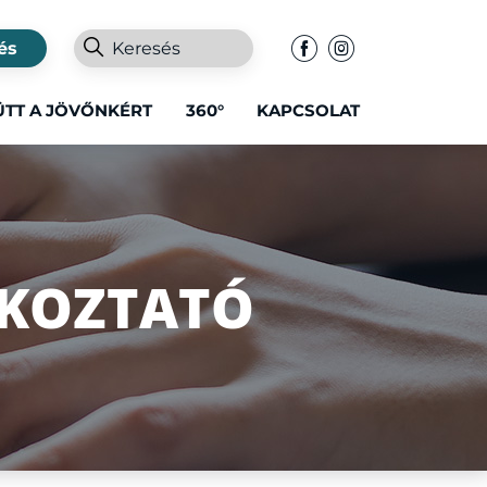
és
ÜTT A JÖVŐNKÉRT
360°
KAPCSOLAT
JÉKOZTATÓ