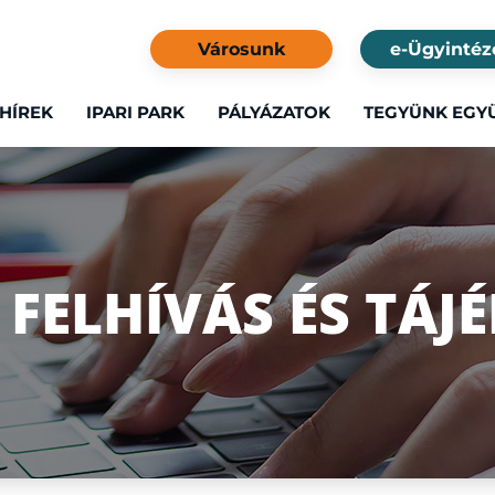
Városunk
e-Ügyintéz
HÍREK
IPARI PARK
PÁLYÁZATOK
TEGYÜNK EGY
I FELHÍVÁS ÉS TÁ