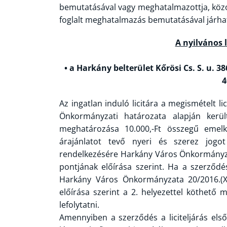
bemutatásával vagy meghatalmazottja, közo
foglalt meghatalmazás bemutatásával járhat
A nyilvános l
• a Harkány belterület Kőrösi Cs. S. u. 38
4
Az ingatlan induló licitára a megismételt lic
Önkormányzati határozata alapján kerül
meghatározása 10.000,-Ft összegű emelke
árajánlatot tevő nyeri és szerez jog
rendelkezésére Harkány Város Önkormányzata
pontjának előírása szerint. Ha a szerződ
Harkány Város Önkormányzata 20/2016.(X.0
előírása szerint a 2. helyezettel köthető m
lefolytatni.
Amennyiben a szerződés a liciteljárás első