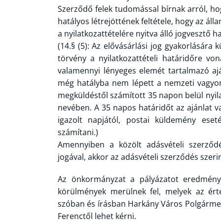
Szerződő felek tudomással bírnak arról, hog
hatályos létrejöttének feltétele, hogy az álla
a nyilatkozattételére nyitva álló jogvesztő h
(14.§ (5): Az elővásárlási jog gyakorlásár
törvény a nyilatkozattételi határidőre v
valamennyi lényeges elemét tartalmazó ajá
még hatályba nem lépett a nemzeti vagyon
megküldéstől számított 35 napon belül nyilat
nevében. A 35 napos határidőt az ajánlat 
igazolt napjától, postai küldemény eset
számítani.)
Amennyiben a közölt adásvételi szerződé
jogával, akkor az adásvételi szerződés szerin
Az önkormányzat a pályázatot eredményte
körülmények merülnek fel, melyek az érték
szóban és írásban Harkány Város Polgármes
Ferenctől lehet kérni.