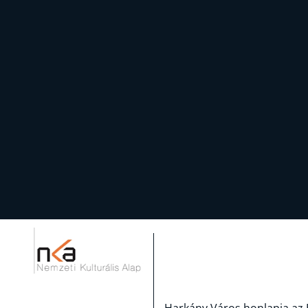
Harkány Város honlapja az 