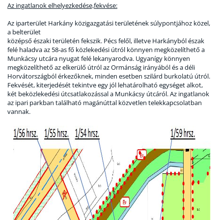
Az ingatlanok elhelyezkedése,fekvése:
Az iparterület Harkány közigazgatási területének súlypontjához közel,
a belterület
középső északi területén fekszik. Pécs felől, illetve Harkányból észak
felé haladva az 58-as fő közlekedési útról könnyen megközelíthető a
Munkácsy utcára nyugat felé lekanyarodva. Ugyanígy könnyen
megközelíthető az elkerülő útról az Ormánság irányából és a déli
Horvátországból érkezőknek, minden esetben szilárd burkolatú útról.
Fekvését, kiterjedését tekintve egy jól lehatárolható egységet alkot,
két beközlekedési útcsatlakozással a Munkácsy útcáról. Az ingatlanok
az ipari parkban található magánúttal közvetlen telekkapcsolatban
vannak.