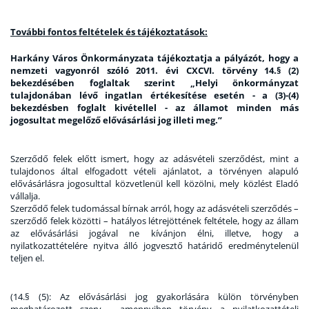
További fontos feltételek és tájékoztatások:
Harkány Város Önkormányzata tájékoztatja a pályázót, hogy a
nemzeti vagyonról szóló 2011. évi CXCVI. törvény 14.§ (2)
bekezdésében foglaltak szerint „Helyi önkormányzat
tulajdonában lévő ingatlan értékesítése esetén - a (3)-(4)
bekezdésben foglalt kivétellel - az államot minden más
jogosultat megelőző elővásárlási jog illeti meg.”
Szerződő felek előtt ismert, hogy az adásvételi szerződést, mint a
tulajdonos által elfogadott vételi ajánlatot, a törvényen alapuló
elővásárlásra jogosulttal közvetlenül kell közölni, mely közlést Eladó
vállalja.
Szerződő felek tudomással bírnak arról, hogy az adásvételi szerződés –
szerződő felek közötti – hatályos létrejöttének feltétele, hogy az állam
az elővásárlási jogával ne kívánjon élni, illetve, hogy a
nyilatkozattételére nyitva álló jogvesztő határidő eredménytelenül
teljen el.
(14.§ (5): Az elővásárlási jog gyakorlására külön törvényben