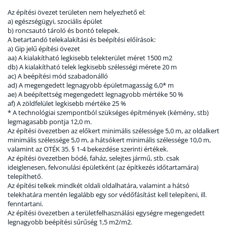
Az építési övezet területen nem helyezhető el:
a) egészségügyi, szociális épület
b) roncsautó tároló és bontó telepek.
A betartandó telekalakítási és beépítési előírások:
a) Gip jelű építési övezet
aa) A kialakítható legkisebb telekterület méret 1500 m2
db) A kialakítható telek legkisebb szélességi mérete 20 m
ac) A beépítési mód szabadonálló
ad) A megengedett legnagyobb épületmagasság 6,0* m
ae) A beépítettség megengedett legnagyobb mértéke 50 %
af) A zöldfelület legkisebb mértéke 25 %
* A technológiai szempontból szükséges építmények (kémény, stb)
legmagasabb pontja 12,0 m.
Az építési övezetben az előkert minimális szélessége 5,0 m, az oldalkert
minimális szélessége 5,0 m, a hátsókert minimális szélessége 10,0 m,
valamint az OTÉK 35. § 1-4 bekezdése szerinti értékek.
Az építési övezetben bódé, faház, selejtes jármű, stb. csak
ideiglenesen, felvonulási épületként (az építkezés időtartamára)
telepíthető.
Az építési telkek mindkét oldali oldalhatára, valamint a hátsó
telekhatára mentén legalább egy sor védőfásítást kell telepíteni, ill.
fenntartani.
Az építési övezetben a területfelhasználási egységre megengedett
legnagyobb beépítési sűrűség 1,5 m2/m2.