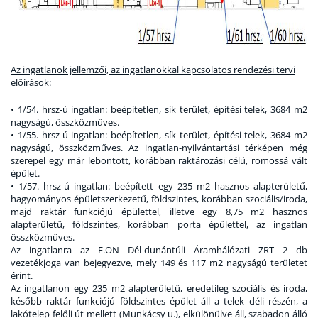
Az ingatlanok jellemzői, az ingatlanokkal kapcsolatos rendezési tervi
előírások:
• 1/54. hrsz-ú ingatlan: beépítetlen, sík terület, építési telek, 3684 m2
nagyságú, összközműves.
• 1/55. hrsz-ú ingatlan: beépítetlen, sík terület, építési telek, 3684 m2
nagyságú, összközműves. Az ingatlan-nyilvántartási térképen még
szerepel egy már lebontott, korábban raktározási célú, romossá vált
épület.
• 1/57. hrsz-ú ingatlan: beépített egy 235 m2 hasznos alapterületű,
hagyományos épületszerkezetű, földszintes, korábban szociális/iroda,
majd raktár funkciójú épülettel, illetve egy 8,75 m2 hasznos
alapterületű, földszintes, korábban porta épülettel, az ingatlan
összközműves.
Az ingatlanra az E.ON Dél-dunántúli Áramhálózati ZRT 2 db
vezetékjoga van bejegyezve, mely 149 és 117 m2 nagyságú területet
érint.
Az ingatlanon egy 235 m2 alapterületű, eredetileg szociális és iroda,
később raktár funkciójú földszintes épület áll a telek déli részén, a
lakótelep felőli út mellett (Munkácsy u.), elkülönülve áll, szabadon álló