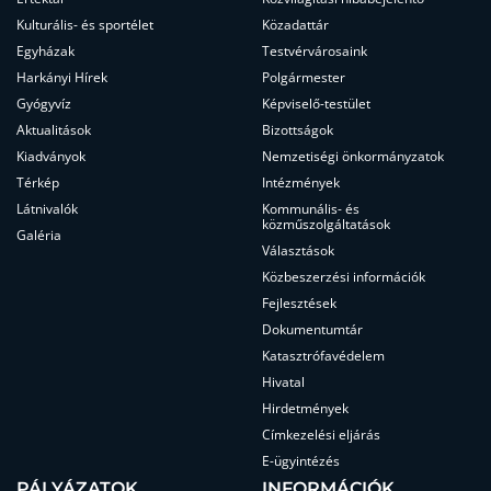
Kulturális- és sportélet
Közadattár
Egyházak
Testvérvárosaink
Harkányi Hírek
Polgármester
Gyógyvíz
Képviselő-testület
Aktualitások
Bizottságok
Kiadványok
Nemzetiségi önkormányzatok
Térkép
Intézmények
Látnivalók
Kommunális- és
közműszolgáltatások
Galéria
Választások
Közbeszerzési információk
Fejlesztések
Dokumentumtár
Katasztrófavédelem
Hivatal
Hirdetmények
Címkezelési eljárás
E-ügyintézés
PÁLYÁZATOK
INFORMÁCIÓK