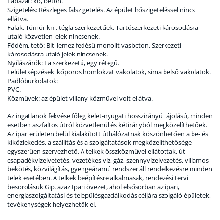
Lábazat: kő, beton.
Szigetelés: Részleges falszigetelés. Az épület hőszigeteléssel nincs
ellátva.
Falak: Tömör km. tégla szerkezetűek. Tartószerkezeti károsodásra
utaló közvetlen jelek nincsenek.
Födém, tető: Bit. lemez fedésű monolit vasbeton. Szerkezeti
károsodásra utaló jelek nincsenek.
Nyílászárók: Fa szerkezetű, egy rétegű.
Felületképzések: kőporos homlokzat vakolatok, sima belső vakolatok.
Padlóburkolatok:
PVC.
Közművek: az épület villany közművel volt ellátva.
Az ingatlanok fekvése főleg kelet-nyugati hosszirányú tájolású, minden
esetben aszfaltos útról közvetlenül és kétirányból megközelíthetőek.
Az iparterületen belül kialakított úthálózatnak köszönhetően a be- és
kiközlekedés, a szállítás és a szolgáltatások megközelíthetősége
egyszerűen szervezhető. A telkek összközművel ellátottak, út-
csapadékvízelvetetés, vezetékes víz, gáz, szennyvízelvezetés, villamos
bekötés, közvilágítás, gyengeáramú rendszer áll rendelkezésre minden
telek esetében. A telkek beépítésre alkalmasak, rendezési tervi
besorolásuk Gip, azaz Ipari övezet, ahol elsősorban az ipari,
energiaszolgáltatási és településgazdálkodás céljára szolgáló épületek,
tevékenységek helyezhetők el.