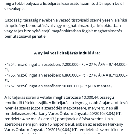
míg a többi pályázó a liciteljárás lezárásától számított 5 napon belül
visszakapja.
Gazdasági társaság nevében a vezető tisztviselő személyesen, aláírási
címpéldány bemutatásával vagy meghatalmazottja, közokiratban
vagy teljes bizonyító erejű magánokiratban foglalt meghatalmazás
bemutatásával járhat el.
A nyilvános liciteljárás induló ára:
• 1/54. hrsz-ú ingatlan esetében: 7.200.000,- Ft + 27 % ÁFA = 9.144.000,-
Ft,
• 1/55. hrsz-ú ingatlan esetében: 6.860.000,- Ft + 27 % ÁFA = 8.713.000,-
Ft,
• 1/57. hrsz-ú ingatlan esetében: 10.080.000,- Ft (ÁFA mentes),
A liciteljárás során a vételár meghatározása 10.000,-Ft összegű
emelkedő tétekkel zajlik. A liciteljárást a legmagasabb árajánlatot tevő
nyeri és szerez jogot a szerződés megkötésére, melyre 15 nap áll
rendelkezésére Harkány Város Önkormányzata 20/2016.(X.04.) KT.
rendelete 4. sz melléklete 13.) pontjának előírása szerint. Ha a
szerződés nem jön létre 15 napon belül, abban az esetben Harkány
Város Önkormányzata 20/2016.(X.04.) KT. rendelete 4. sz melléklete