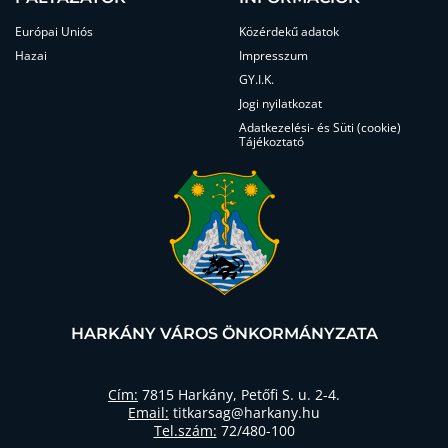
Európai Uniós
Közérdekű adatok
Hazai
Impresszum
GY.I.K.
Jogi nyilatkozat
Adatkezelési- és Süti (cookie)
Tájékoztató
HARKÁNY VÁROS ÖNKORMÁNYZATA
Cím:
7815 Harkány, Petőfi S. u. 2-4.
Email:
titkarsag@harkany.hu
Tel.szám:
72/480-100