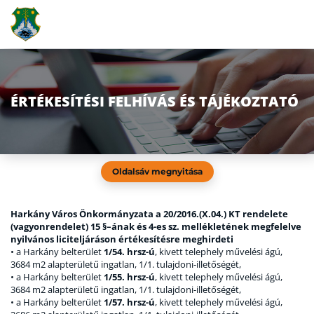
ÉRTÉKESÍTÉSI FELHÍVÁS ÉS TÁJÉKOZTATÓ
Oldalsáv megnyitása
Harkány Város Önkormányzata a 20/2016.(X.04.) KT rendelete
(vagyonrendelet) 15 §–ának és 4-es sz. mellékletének megfelelve
nyilvános liciteljáráson értékesítésre meghirdeti
• a Harkány belterület
1/54. hrsz-ú
, kivett telephely művelési ágú,
3684 m2 alapterületű ingatlan, 1/1. tulajdoni-illetőségét,
• a Harkány belterület
1/55. hrsz-ú
, kivett telephely művelési ágú,
3684 m2 alapterületű ingatlan, 1/1. tulajdoni-illetőségét,
• a Harkány belterület
1/57. hrsz-ú
, kivett telephely művelési ágú,