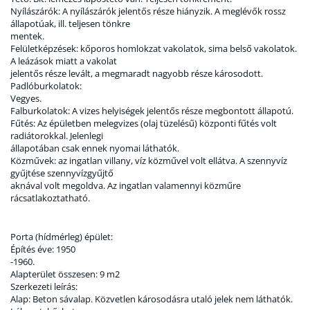
Nyílászárók: A nyílászárók jelentős része hiányzik. A meglévők rossz
állapotúak, ill. teljesen tönkre
mentek.
Felületképzések: kőporos homlokzat vakolatok, sima belső vakolatok.
A leázások miatt a vakolat
jelentős része levált, a megmaradt nagyobb része károsodott.
Padlóburkolatok:
Vegyes.
Falburkolatok: A vizes helyiségek jelentős része megbontott állapotú.
Fűtés: Az épületben melegvizes (olaj tüzelésű) központi fűtés volt
radiátorokkal. Jelenlegi
állapotában csak ennek nyomai láthatók.
Közművek: az ingatlan villany, víz közművel volt ellátva. A szennyvíz
gyűjtése szennyvízgyűjtő
aknával volt megoldva. Az ingatlan valamennyi közműre
rácsatlakoztatható.
Porta (hídmérleg) épület:
Építés éve: 1950
-1960.
Alapterület összesen: 9 m2
Szerkezeti leírás:
Alap: Beton sávalap. Közvetlen károsodásra utaló jelek nem láthatók.