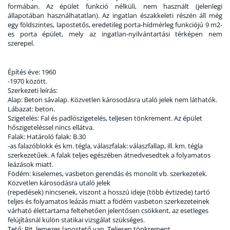
formában. Az épület funkció nélküli, nem használt (jelenlegi
állapotában használhatatlan). Az ingatlan északkeleti részén áll még
egy földszintes, lapostetős, eredetileg porta-hídmérleg funkciójú 9 m2-
es porta épület, mely az ingatlan-nyilvántartási térképen nem
szerepel.
Építés éve: 1960
-1970 között.
Szerkezeti leírás:
Alap: Beton sávalap. Közvetlen károsodásra utaló jelek nem láthatók.
Lábazat: beton.
Szigetelés: Fal és padlószigetelés, teljesen tönkrement. Az épület
hőszigeteléssel nincs ellátva.
Falak: Határoló falak: B.30
-as falazóblokk és km. tégla, válaszfalak: válaszfallap, ill. km. tégla
szerkezetűek. A falak teljes egészében átnedvesedtek a folyamatos
leázások miatt.
Födém: kiselemes, vasbeton gerendás és monolit vb. szerkezetek.
Közvetlen károsodásra utaló jelek
(repedések) nincsenek, viszont a hosszú ideje (több évtizede) tartó
teljes és folyamatos leázás miatt a födém vasbeton szerkezeteinek
várható élettartama feltehetően jelentősen csökkent, az esetleges
felújításnál külön statikai vizsgálat szükséges.
Tető: Bit. lemezes lapostető van. Teljesen tönkrement.