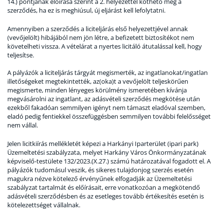
14.) pontjának előírása szerint a 2. helyezettel köthető meg a
szerződés, ha ez is meghiúsul, új eljárást kell lefolytatni.
Amennyiben a szerződés a liciteljárás első helyezettjével annak
(vevőjelölt) hibájából nem jön létre, a befizetett biztosítékot nem
követelheti vissza. A vételárat a nyertes licitáló átutalással kell, hogy
teljesítse.
A pályázók a liciteljárás tárgyát megismerték, az ingatlanokat/ingatlan
illetőségeket megtekintették, az(oka)t a vevőjelölt teljeskörűen
megismerte, minden lényeges körülmény ismeretében kívánja
megvásárolni az ingatlant, az adásvételi szerződés megkötése után
ezekből fakadóan semmilyen igényt nem támaszt eladóval szemben,
eladó pedig fentiekkel összefüggésben semmilyen további felelősséget
nem vállal.
Jelen licitkiírás mellékletét képezi a Harkányi Iparterület (ipari park)
Üzemeltetési szabályzata, melyet Harkány Város Önkormányzatának
képviselő-testülete 132/2023.(X.27.) számú határozatával fogadott el. A
pályázók tudomásul veszik, és sikeres tulajdonjog szerzés esetén
magukra nézve kötelező érvényűnek elfogadják az Üzemeltetési
szabályzat tartalmát és előírásait, erre vonatkozóan a megkötendő
adásvételi szerződésben és az esetleges tovább értékesítés esetén is
kötelezettséget vállalnak.