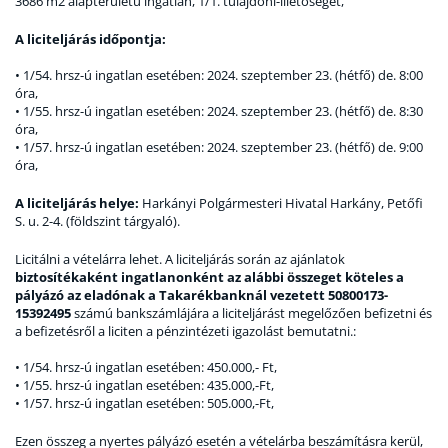
3686 m2 alapterületű ingatlan, 1/1. tulajdoni-illetőségét,
A liciteljárás időpontja:
• 1/54. hrsz-ú ingatlan esetében: 2024. szeptember 23. (hétfő) de. 8:00
óra,
• 1/55. hrsz-ú ingatlan esetében: 2024. szeptember 23. (hétfő) de. 8:30
óra,
• 1/57. hrsz-ú ingatlan esetében: 2024. szeptember 23. (hétfő) de. 9:00
óra,
A liciteljárás helye:
Harkányi Polgármesteri Hivatal Harkány, Petőfi
S. u. 2-4. (földszint tárgyaló).
Licitálni a vételárra lehet. A liciteljárás során az ajánlatok
biztosítékaként ingatlanonként az alábbi összeget köteles a
pályázó az eladónak a Takarékbanknál vezetett 50800173-
15392495
számú bankszámlájára a liciteljárást megelőzően befizetni és
a befizetésről a liciten a pénzintézeti igazolást bemutatni.:
• 1/54. hrsz-ú ingatlan esetében: 450.000,- Ft,
• 1/55. hrsz-ú ingatlan esetében: 435.000,-Ft,
• 1/57. hrsz-ú ingatlan esetében: 505.000,-Ft,
Ezen összeg a nyertes pályázó esetén a vételárba beszámításra kerül,