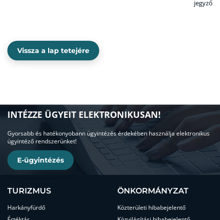
jegyző
Vissza a lap tetejére
INTÉZZE ÜGYEIT ELEKTRONIKUSAN!
Gyorsabb és hatékonyobann ügyintézés érdekében használja elektronikus
ügyintéző rendszerünket!
E-ügyintézés
TURIZMUS
ÖNKORMÁNYZAT
Harkányfürdő
Közterületi hibabejelentő
Értéktár
Közvilágítási hibabejelentő