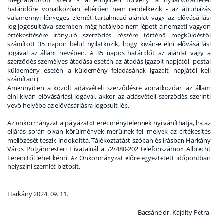
meghatározott szerv - amennyiben törvény a nyilatkozattételi
határidőre vonatkozóan eltérően nem rendelkezik - az átruházás
valamennyi lényeges elemét tartalmazó ajánlat vagy az elővásárlási
jog jogosultjával szemben még hatályba nem lépett a nemzeti vagyon
értékesítésére irányuló szerződés részére történő megküldéstől
számított 35 napon belül nyilatkozik, hogy kíván-e élni elővásárlási
jogával az állam nevében. A 35 napos határidőt az ajánlat vagy a
szerződés személyes átadása esetén az átadás igazolt napjától, postai
küldemény esetén a küldemény feladásának igazolt napjától kell
számítani.)
Amennyiben a közölt adásvételi szerződésre vonatkozóan az állam
élni kíván elővásárlási jogával, akkor az adásvételi szerződés szerinti
vevő helyébe az elővásárlásra jogosult lép.
Az önkormányzat a pályázatot eredménytelennek nyilváníthatja, ha az
eljárás során olyan körülmények merülnek fel, melyek az értékesítés
mellőzését teszik indokolttá. Tájékoztatást szóban és írásban Harkány
Város Polgármesteri Hivatalnál a 72/480-202 telefonszámon Albrecht
Ferenctől lehet kérni. Az Önkormányzat előre egyeztetett időpontban
helyszíni szemlét biztosít.
Harkány 2024. 09. 11.
Bacsáné dr. Kajdity Petra,