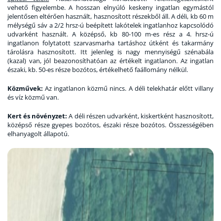
vehető figyelembe. A hosszan elnyúló keskeny ingatlan egymástól
jelentősen eltérően használt, hasznosított részekből áll. A déli, kb 60 m
mélységű sáv a 2/2 hrsz-ú beépített lakótelek ingatlanhoz kapcsolódó
udvarként használt. A középső, kb 80-100 m-es rész a 4. hrsz-ú
ingatlanon folytatott szarvasmarha tartáshoz útként és takarmány
tárolásra hasznosított. Itt jelenleg is nagy mennyiségű szénabála
(kazal) van, jól beazonosíthatóan az értékelt ingatlanon. Az ingatlan
északi, kb. 50-es része bozótos, értékelhető faállomány nélkül.
Közművek
:
Az ingatlanon közmű nincs. A déli telekhatár előtt villany
és víz közmű van.
Kert és növényzet
:
A déli részen udvarként, kiskertként hasznosított,
középső része gyepes bozótos, északi része bozótos. Összességében
elhanyagolt állapotú.