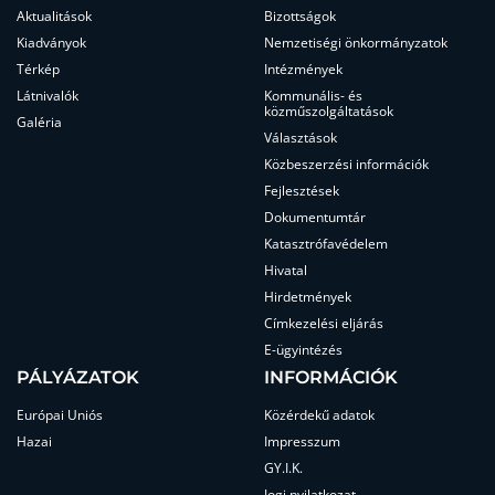
Aktualitások
Bizottságok
Kiadványok
Nemzetiségi önkormányzatok
Térkép
Intézmények
Látnivalók
Kommunális- és
közműszolgáltatások
Galéria
Választások
Közbeszerzési információk
Fejlesztések
Dokumentumtár
Katasztrófavédelem
Hivatal
Hirdetmények
Címkezelési eljárás
E-ügyintézés
PÁLYÁZATOK
INFORMÁCIÓK
Európai Uniós
Közérdekű adatok
Hazai
Impresszum
GY.I.K.
Jogi nyilatkozat