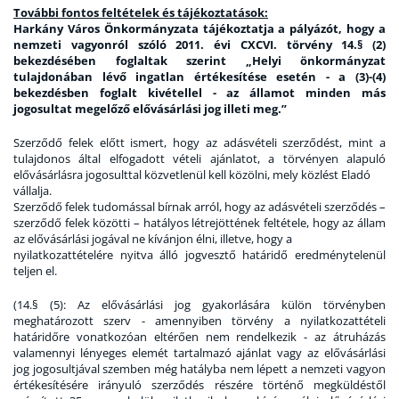
További fontos feltételek és tájékoztatások:
Harkány Város Önkormányzata tájékoztatja a pályázót, hogy
a
nemzeti vagyonról szóló 2011. évi CXCVI. törvény 14.§ (2)
bekezdésében foglaltak szerint „Helyi önkormányzat
tulajdonában lévő ingatlan értékesítése esetén - a (3)-(4)
bekezdésben foglalt kivétellel - az államot minden más
jogosultat megelőző elővásárlási jog illeti meg.”
Szerződő felek előtt ismert, hogy az adásvételi szerződést, mint a
tulajdonos által elfogadott vételi ajánlatot, a törvényen alapuló
elővásárlásra jogosulttal közvetlenül kell közölni, mely közlést Eladó
vállalja.
Szerződő felek tudomással bírnak arról, hogy az adásvételi szerződés –
szerződő felek közötti – hatályos létrejöttének feltétele, hogy az állam
az elővásárlási jogával ne kívánjon élni, illetve, hogy a
nyilatkozattételére nyitva álló jogvesztő határidő eredménytelenül
teljen el.
(
14.§ (5): Az elővásárlási jog gyakorlására külön törvényben
meghatározott szerv - amennyiben törvény a nyilatkozattételi
határidőre vonatkozóan eltérően nem rendelkezik - az átruházás
valamennyi lényeges elemét tartalmazó ajánlat vagy az elővásárlási
jog jogosultjával szemben még hatályba nem lépett a nemzeti vagyon
értékesítésére irányuló szerződés részére történő megküldéstől