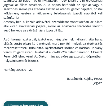
számított 35 napon belül nyilatkozik, hogy kíván-e élni elővásárlási
jogával az állam nevében. A 35 napos határidőt az ajánlat vagy a
szerződés személyes átadása esetén az átadás igazolt napjától, postai
küldemény esetén a küldemény feladásának igazolt napjától kell
számítani
.)
Amennyiben a közölt adásvételi szerződésre vonatkozóan az állam
élni kíván elővásárlási jogával, akkor az adásvételi szerződés szerinti
vevő helyébe az elővásárlásra jogosult lép.
Az önkormányzat a pályázatot eredménytelennek nyilváníthatja, ha az
eljárás során olyan körülmények merülnek fel, melyek az értékesítés
mellőzését teszik indokolttá. Tájékoztatást szóban és írásban Harkány
Város Polgármesteri Hivatalnál a 72/480-202 telefonszámon Albrecht
Ferenctől lehet kérni. Az Önkormányzat előre egyeztetett időpontban
helyszíni szemlét biztosít.
Harkány 2025. 01. 22.
Bacsáné dr. Kajdity Petra,
jegyző
Vissza a lap tetejére