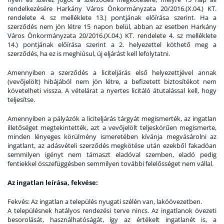
rendelkezésére Harkány Város Önkormányzata 20/2016.(X.04.) KT.
rendelete 4. sz melléklete 13.) pontjának előírása szerint. Ha a
szerződés nem jön létre 15 napon belül, abban az esetben Harkány
Város Önkormányzata 20/2016.(X.04.) KT. rendelete 4. sz melléklete
14.) pontjának előírása szerint a 2. helyezettel köthető meg a
szerződés, ha ez is meghiúsul, új eljárást kell lefolytatni.
Amennyiben a szerződés a liciteljárás első helyezettjével annak
(vevőjelölt) hibájából nem jön létre, a befizetett biztosítékot nem
követelheti vissza. A vételárat a nyertes licitáló átutalással kell, hogy
teljesítse.
Amennyiben a pályázók a liciteljárás tárgyát megismerték, az ingatlan
illetőséget megtekintették, azt a vevőjelölt teljeskörűen megismerte,
minden lényeges körülmény ismeretében kívánja megvásárolni az
ingatlant, az adásvételi szerződés megkötése után ezekből fakadóan
semmilyen igényt nem támaszt eladóval szemben, eladó pedig
fentiekkel összefüggésben semmilyen további felelősséget nem vállal.
Az ingatlan leírása
,
fekvése
:
Fekvés
: Az ingatlan a település nyugati szélén van, lakóövezetben.
A településnek hatályos rendezési terve nincs. Az ingatlanok övezeti
besorolását, használhatóságát, így az értékelt ingatlanét is, a