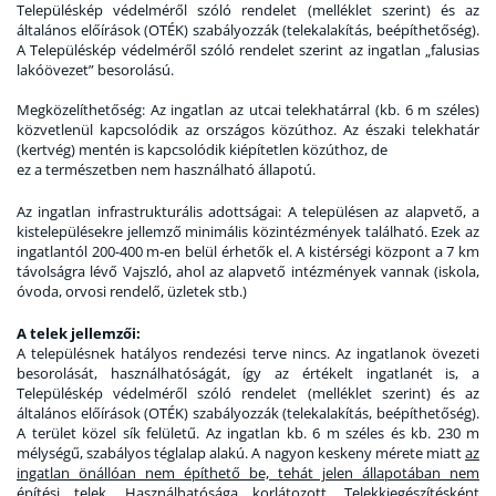
Településkép védelméről szóló rendelet (melléklet szerint) és az
általános előírások (OTÉK) szabályozzák (telekalakítás, beépíthetőség).
A Településkép védelméről szóló rendelet szerint az ingatlan „falusias
lakóövezet” besorolású.
Megközelíthetőség
: Az ingatlan az utcai telekhatárral (kb. 6 m széles)
közvetlenül kapcsolódik az országos közúthoz. Az északi telekhatár
(kertvég) mentén is kapcsolódik kiépítetlen közúthoz, de
ez a természetben nem használható állapotú.
Az ingatlan infrastrukturális adottságai
:
A településen az alapvető, a
kistelepülésekre jellemző minimális közintézmények található. Ezek az
ingatlantól 200-400 m-en belül érhetők el. A kistérségi központ a 7 km
távolságra lévő Vajszló, ahol az alapvető intézmények vannak (iskola,
óvoda, orvosi rendelő, üzletek stb.)
A telek jellemzői:
A településnek hatályos rendezési terve nincs. Az ingatlanok övezeti
besorolását, használhatóságát, így az értékelt ingatlanét is, a
Településkép védelméről szóló rendelet (melléklet szerint) és az
általános előírások (OTÉK) szabályozzák (telekalakítás, beépíthetőség).
A terület közel sík felületű. Az ingatlan kb. 6 m széles és kb. 230 m
mélységű, szabályos téglalap alakú. A nagyon keskeny mérete miatt
az
ingatlan önállóan nem építhető be, tehát jelen állapotában nem
építési telek.
Használhatósága korlátozott. Telekkiegészítésként