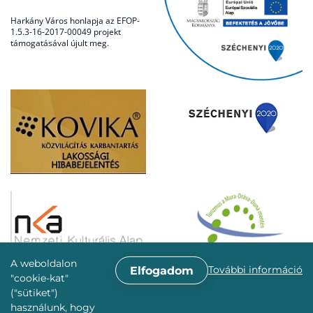
Harkány Város honlapja az EFOP-
1.5.3-16-2017-00049 projekt
támogatásával újult meg.
A weboldalon
További információ
Elfogadom
"cookie-kat"
("sütiket")
használunk, hogy