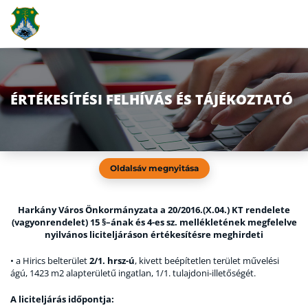
ÉRTÉKESÍTÉSI FELHÍVÁS ÉS TÁJÉKOZTATÓ
Oldalsáv megnyitása
Harkány Város Önkormányzata a 20/2016.(X.04.) KT rendelete
(vagyonrendelet) 15 §–ának és 4-es sz. mellékletének megfelelve
nyilvános liciteljáráson értékesítésre meghirdeti
•
a Hirics belterület
2/1. hrsz-ú
, kivett beépítetlen terület művelési
ágú, 1423 m2 alapterületű ingatlan, 1/1. tulajdoni-illetőségét.
A liciteljárás időpontja: