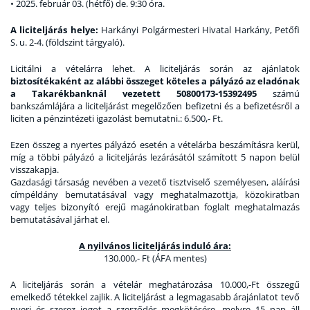
•
2025. február 03. (hétfő) de. 9:30 óra.
A liciteljárás helye:
Harkányi Polgármesteri Hivatal Harkány, Petőfi
S. u. 2-4. (földszint tárgyaló).
Licitálni a vételárra lehet. A liciteljárás során az ajánlatok
biztosítékaként az alábbi összeget köteles a pályázó az eladónak
a Takarékbanknál vezetett 50800173-15392495
számú
bankszámlájára a liciteljárást megelőzően befizetni és a befizetésről a
liciten a pénzintézeti igazolást bemutatni.: 6.500,- Ft.
Ezen összeg a nyertes pályázó esetén a vételárba beszámításra kerül,
míg a többi pályázó a liciteljárás lezárásától számított 5 napon belül
visszakapja.
Gazdasági társaság nevében a vezető tisztviselő személyesen, aláírási
címpéldány bemutatásával vagy meghatalmazottja, közokiratban
vagy teljes bizonyító erejű magánokiratban foglalt meghatalmazás
bemutatásával járhat el.
A nyilvános liciteljárás induló ára:
130.000,- Ft (ÁFA mentes)
A liciteljárás során a vételár meghatározása 10.000,-Ft összegű
emelkedő tétekkel zajlik. A liciteljárást a legmagasabb árajánlatot tevő
nyeri és szerez jogot a szerződés megkötésére, melyre 15 nap áll