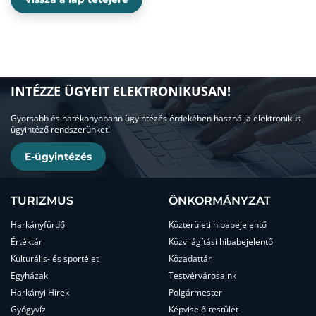
INTÉZZE ÜGYEIT ELEKTRONIKUSAN!
Gyorsabb és hatékonyobann ügyintézés érdekében használja elektronikus
ügyintéző rendszerünket!
E-ügyintézés
TURIZMUS
ÖNKORMÁNYZAT
Harkányfürdő
Közterületi hibabejelentő
Értéktár
Közvilágítási hibabejelentő
Kulturális- és sportélet
Közadattár
Egyházak
Testvérvárosaink
Harkányi Hírek
Polgármester
Gyógyvíz
Képviselő-testület