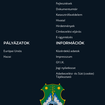
Fejlesztések
Dokumentumtár
Katasztrófavédelem
Hivatal
Hirdetmények
Címkezelési eljárás
E-ügyintézés
PÁLYÁZATOK
INFORMÁCIÓK
Európai Uniós
Közérdekű adatok
Hazai
Impresszum
GY.I.K.
Jogi nyilatkozat
Adatkezelési- és Süti (cookie)
Tájékoztató