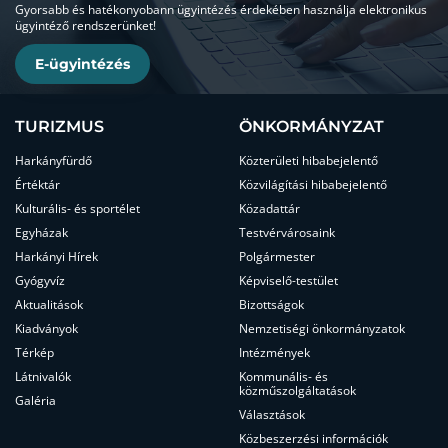
Gyorsabb és hatékonyobann ügyintézés érdekében használja elektronikus
ügyintéző rendszerünket!
E-ügyintézés
TURIZMUS
ÖNKORMÁNYZAT
Harkányfürdő
Közterületi hibabejelentő
Értéktár
Közvilágítási hibabejelentő
Kulturális- és sportélet
Közadattár
Egyházak
Testvérvárosaink
Harkányi Hírek
Polgármester
Gyógyvíz
Képviselő-testület
Aktualitások
Bizottságok
Kiadványok
Nemzetiségi önkormányzatok
Térkép
Intézmények
Látnivalók
Kommunális- és
közműszolgáltatások
Galéria
Választások
Közbeszerzési információk