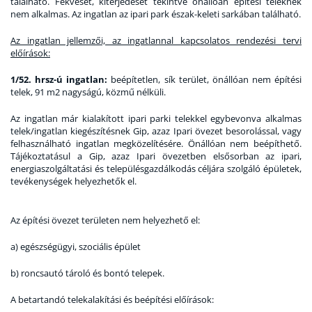
található. Fekvését, kiterjedését tekintve önállóan építési teleknek
nem alkalmas. Az ingatlan az ipari park észak-keleti sarkában található.
Az ingatlan jellemzői, az ingatlannal kapcsolatos rendezési tervi
előírások:
1/52. hrsz-ú ingatlan:
beépítetlen, sík terület, önállóan nem építési
telek, 91 m2 nagyságú, közmű nélküli.
Az ingatlan már kialakított ipari parki telekkel egybevonva alkalmas
telek/ingatlan kiegészítésnek Gip, azaz Ipari övezet besorolással, vagy
felhasználható ingatlan megközelítésére. Önállóan nem beépíthető.
Tájékoztatásul a Gip, azaz Ipari övezetben elsősorban az ipari,
energiaszolgáltatási és településgazdálkodás céljára szolgáló épületek,
tevékenységek helyezhetők el.
Az építési övezet területen nem helyezhető el:
a) egészségügyi, szociális épület
b) roncsautó tároló és bontó telepek.
A betartandó telekalakítási és beépítési előírások: