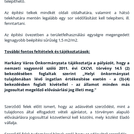
telepíthető.
Az építési telkek mindkét oldali oldalhatára, valamint a hátsó
telekhatára mentén legalább egy sor védőfásítást kell telepíteni, ill.
fenntartani.
Az építési övezetben a területfelhasználási egységre megengedett
legnagyobb beépítési sűrűség 1,5 m2/m2.
További fontos feltételek és tájékoztatások:
Harkány Város Önkormányzata tájékoztatja a pályázót, hogy
a
nemzeti vagyonról szóló 2011. évi CXCVI. törvény 14.§ (2)
bekezdésében foglaltak szerint „Helyi önkormányzat
tulajdonában lévő ingatlan értékesítése esetén - a (3)-(4)
bekezdésben foglalt kivétellel - az államot minden más
jogosultat megelőző elővásárlási jog illeti meg.”
Szerződő felek előtt ismert, hogy az adásvételi szerződést, mint a
tulajdonos által elfogadott vételi ajánlatot, a törvényen alapuló
elővásárlásra jogosulttal közvetlenül kell közölni, mely közlést Eladó
vállalja.