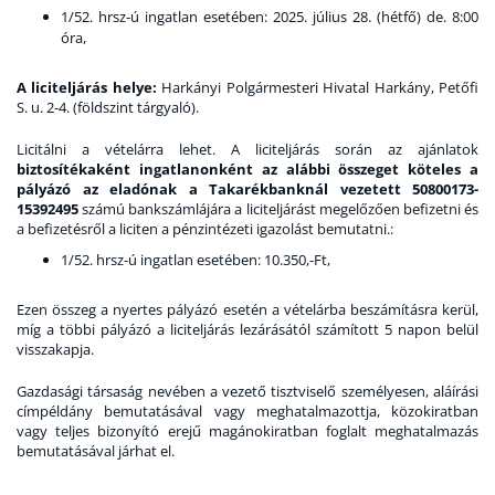
1/52. hrsz-ú ingatlan esetében: 2025. július 28. (hétfő) de. 8:00
óra,
A liciteljárás helye:
Harkányi Polgármesteri Hivatal Harkány, Petőfi
S. u. 2-4. (földszint tárgyaló).
Licitálni a vételárra lehet. A liciteljárás során az ajánlatok
biztosítékaként ingatlanonként az alábbi összeget köteles a
pályázó
az eladónak a Takarékbanknál
vezetett 50800173-
15392495
számú bankszámlájára a liciteljárást megelőzően befizetni és
a befizetésről a liciten a pénzintézeti igazolást bemutatni.:
1/52. hrsz-ú ingatlan esetében: 10.350,-Ft,
Ezen összeg a nyertes pályázó esetén a vételárba beszámításra kerül,
míg a többi pályázó a liciteljárás lezárásától számított 5 napon belül
visszakapja.
Gazdasági társaság nevében a vezető tisztviselő személyesen, aláírási
címpéldány bemutatásával vagy meghatalmazottja, közokiratban
vagy teljes bizonyító erejű magánokiratban foglalt meghatalmazás
bemutatásával járhat el.