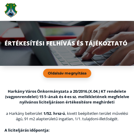
ÉRTÉKESÍTÉSI FELHÍVÁS ÉS TÁJÉKOZTATÓ
Oldalsáv megnyitása
Harkány Város Önkormányzata a 20/2016.(X.04.) KT rendelete
(vagyonrendelet) 15 §–ának és 4-es sz. mellékletének megfelelve
nyilvános liciteljáráson értékesítésre meghirdeti
a Harkány belterület
1/52. hrsz-ú
, kivett beépítetlen terület művelési
ágú, 91 m2 alapterületű ingatlan, 1/1. tulajdoni-illetőségét.
A liciteljárás időpontja: