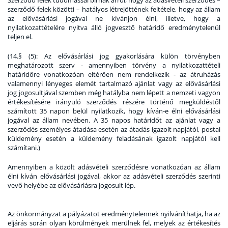
Szerződő felek tudomással bírnak arról, hogy az adásvételi szerződés –
szerződő felek közötti – hatályos létrejöttének feltétele, hogy az állam
az elővásárlási jogával ne kívánjon élni, illetve, hogy a
nyilatkozattételére nyitva álló jogvesztő határidő eredménytelenül
teljen el.
(
14.§ (5): Az elővásárlási jog gyakorlására külön törvényben
meghatározott szerv - amennyiben törvény a nyilatkozattételi
határidőre vonatkozóan eltérően nem rendelkezik - az átruházás
valamennyi lényeges elemét tartalmazó ajánlat vagy az elővásárlási
jog jogosultjával szemben még hatályba nem lépett a nemzeti vagyon
értékesítésére irányuló szerződés részére történő megküldéstől
számított 35 napon belül nyilatkozik, hogy kíván-e élni elővásárlási
jogával az állam nevében. A 35 napos határidőt az ajánlat vagy a
szerződés személyes átadása esetén az átadás igazolt napjától, postai
küldemény esetén a küldemény feladásának igazolt napjától kell
számítani
.)
Amennyiben a közölt adásvételi szerződésre vonatkozóan az állam
élni kíván elővásárlási jogával, akkor az adásvételi szerződés szerinti
vevő helyébe az elővásárlásra jogosult lép.
Az önkormányzat a pályázatot eredménytelennek nyilváníthatja, ha az
eljárás során olyan körülmények merülnek fel, melyek az értékesítés