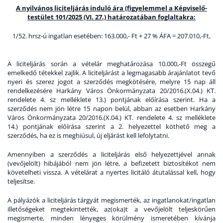
A
nyilvános liciteljárás induló ára (figyelemmel a Képviselő-
testület 101/2025 (VI. 27.) határozatában foglaltakra:
1/52. hrsz-ú ingatlan esetében: 163.000,- Ft + 27 % ÁFA = 207.010,-Ft,
A liciteljárás során a vételár meghatározása 10.000,-Ft összegű
emelkedő tétekkel zajlik. A liciteljárást a legmagasabb árajánlatot tevő
nyeri és szerez jogot a szerződés megkötésére, melyre 15 nap áll
rendelkezésére Harkány Város Önkormányzata 20/2016.(X.04.) KT.
rendelete 4. sz melléklete 13.) pontjának előírása szerint. Ha a
szerződés nem jön létre 15 napon belül, abban az esetben Harkány
Város Önkormányzata 20/2016.(X.04.) KT. rendelete 4. sz melléklete
14.) pontjának előírása szerint a 2. helyezettel köthető meg a
szerződés, ha ez is meghiúsul, új eljárást kell lefolytatni.
Amennyiben a szerződés a liciteljárás első helyezettjével annak
(vevőjelölt) hibájából nem jön létre, a befizetett biztosítékot nem
követelheti vissza. A vételárat a nyertes licitáló átutalással kell, hogy
teljesítse.
A pályázók a liciteljárás tárgyát megismerték, az ingatlanokat/ingatlan
illetőségeket megtekintették, az(oka)t a vevőjelölt teljeskörűen
megismerte, minden lényeges körülmény ismeretében kívánja