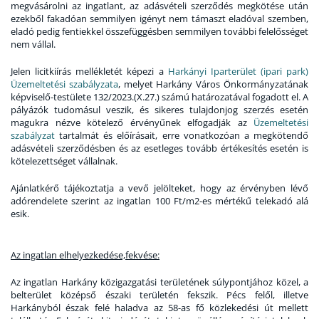
megvásárolni az ingatlant, az adásvételi szerződés megkötése után
ezekből fakadóan semmilyen igényt nem támaszt eladóval szemben,
eladó pedig fentiekkel összefüggésben semmilyen további felelősséget
nem vállal.
Jelen licitkiírás mellékletét képezi a
Harkányi Iparterület (ipari park)
Üzemeltetési szabályzata
, melyet Harkány Város Önkormányzatának
képviselő-testülete 132/2023.(X.27.) számú határozatával fogadott el. A
pályázók tudomásul veszik, és sikeres tulajdonjog szerzés esetén
magukra nézve kötelező érvényűnek elfogadják az
Üzemeltetési
szabályzat
tartalmát és előírásait, erre vonatkozóan a megkötendő
adásvételi szerződésben és az esetleges tovább értékesítés esetén is
kötelezettséget vállalnak.
Ajánlatkérő tájékoztatja a vevő jelölteket, hogy az érvényben lévő
adórendelete szerint az ingatlan 100 Ft/m2-es mértékű telekadó alá
esik.
Az ingatlan elhelyezkedése,fekvése:
Az ingatlan Harkány közigazgatási területének súlypontjához közel, a
belterület középső északi területén fekszik. Pécs felől, illetve
Harkányból észak felé haladva az 58-as fő közlekedési út mellett