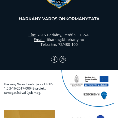
HARKÁNY VÁROS ÖNKORMÁNYZATA
Cím:
7815 Harkány, Petőfi S. u. 2-4.
Email:
titkarsag@harkany.hu
Tel.szám:
72/480-100
Harkány Város honlapja az EFOP-
1.5.3-16-2017-00049 projekt
támogatásával újult meg.