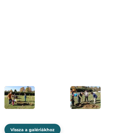
Vissza a galériákhoz