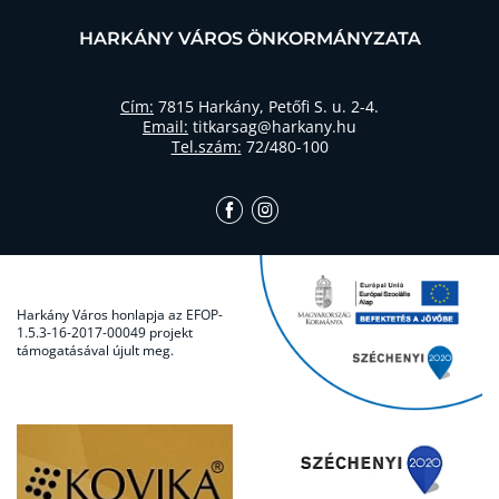
HARKÁNY VÁROS ÖNKORMÁNYZATA
Cím:
7815 Harkány, Petőfi S. u. 2-4.
Email:
titkarsag@harkany.hu
Tel.szám:
72/480-100
Harkány Város honlapja az EFOP-
1.5.3-16-2017-00049 projekt
támogatásával újult meg.