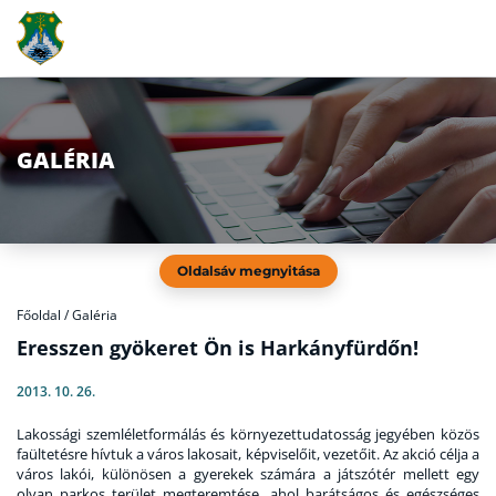
GALÉRIA
Oldalsáv megnyitása
Főoldal
/
Galéria
Eresszen gyökeret Ön is Harkányfürdőn!
2013. 10. 26.
Lakossági szemléletformálás és környezettudatosság jegyében közös
faültetésre hívtuk a város lakosait, képviselőit, vezetőit. Az akció célja a
város lakói, különösen a gyerekek számára a játszótér mellett egy
olyan parkos terület megteremtése, ahol barátságos és egészséges