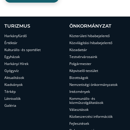
TURIZMUS
ÖNKORMÁNYZAT
Harkányfürdő
Közterületi hibabejelentő
Értéktár
Közvilágítási hibabejelentő
Kulturális- és sportélet
Közadattár
Egyházak
Testvérvárosaink
Harkányi Hírek
Polgármester
Gyógyvíz
Képviselő-testület
Aktualitások
Bizottságok
Kiadványok
Nemzetiségi önkormányzatok
Térkép
Intézmények
Látnivalók
Kommunális- és
közműszolgáltatások
Galéria
Választások
Közbeszerzési információk
Fejlesztések