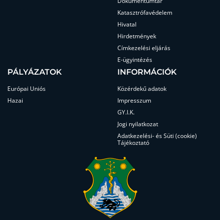
Dokumentumtár
Katasztrófavédelem
Hivatal
Hirdetmények
Címkezelési eljárás
E-ügyintézés
PÁLYÁZATOK
INFORMÁCIÓK
Európai Uniós
Közérdekű adatok
Hazai
Impresszum
GY.I.K.
Jogi nyilatkozat
Adatkezelési- és Süti (cookie)
Tájékoztató