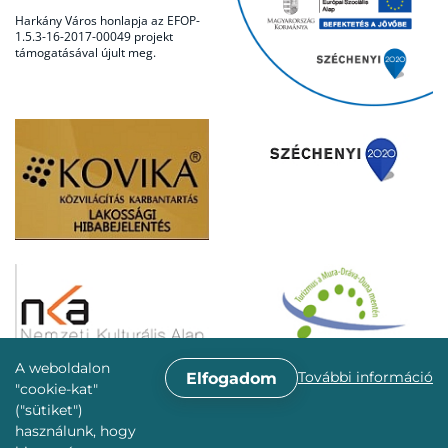
Harkány Város honlapja az EFOP-
1.5.3-16-2017-00049 projekt
támogatásával újult meg.
A weboldalon
További információ
Elfogadom
"cookie-kat"
("sütiket")
használunk, hogy