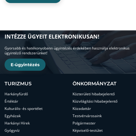
INTÉZZE ÜGYEIT ELEKTRONIKUSAN!
Gyorsabb és hatékonyobann ügyintézés érdekében használja elektronikus
ügyintéző rendszerünket!
E-ügyintézés
TURIZMUS
ÖNKORMÁNYZAT
Harkányfürdő
Közterületi hibabejelentő
Értéktár
Közvilágítási hibabejelentő
Kulturális- és sportélet
Közadattár
Egyházak
Testvérvárosaink
Harkányi Hírek
Polgármester
Gyógyvíz
Képviselő-testület