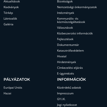
Aktualitások
Bizottságok
Kiadványok
Nemzetiségi önkormányzatok
Térkép
Intézmények
Látnivalók
Kommunális- és
közműszolgáltatások
Galéria
Választások
Közbeszerzési információk
Fejlesztések
Dokumentumtár
Katasztrófavédelem
Hivatal
Hirdetmények
Címkezelési eljárás
E-ügyintézés
PÁLYÁZATOK
INFORMÁCIÓK
Európai Uniós
Közérdekű adatok
Hazai
Impresszum
GY.I.K.
Jogi nyilatkozat