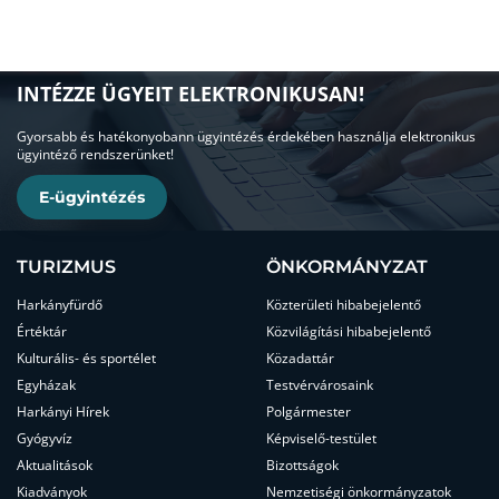
INTÉZZE ÜGYEIT ELEKTRONIKUSAN!
Gyorsabb és hatékonyobann ügyintézés érdekében használja elektronikus
ügyintéző rendszerünket!
E-ügyintézés
TURIZMUS
ÖNKORMÁNYZAT
Harkányfürdő
Közterületi hibabejelentő
Értéktár
Közvilágítási hibabejelentő
Kulturális- és sportélet
Közadattár
Egyházak
Testvérvárosaink
Harkányi Hírek
Polgármester
Gyógyvíz
Képviselő-testület
Aktualitások
Bizottságok
Kiadványok
Nemzetiségi önkormányzatok