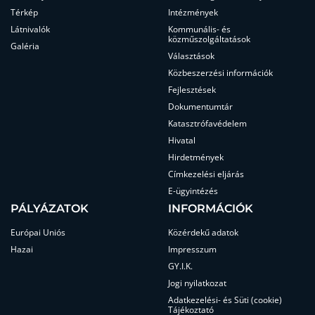
Térkép
Intézmények
Látnivalók
Kommunális- és
közműszolgáltatások
Galéria
Választások
Közbeszerzési információk
Fejlesztések
Dokumentumtár
Katasztrófavédelem
Hivatal
Hirdetmények
Címkezelési eljárás
E-ügyintézés
PÁLYÁZATOK
INFORMÁCIÓK
Európai Uniós
Közérdekű adatok
Hazai
Impresszum
GY.I.K.
Jogi nyilatkozat
Adatkezelési- és Süti (cookie)
Tájékoztató