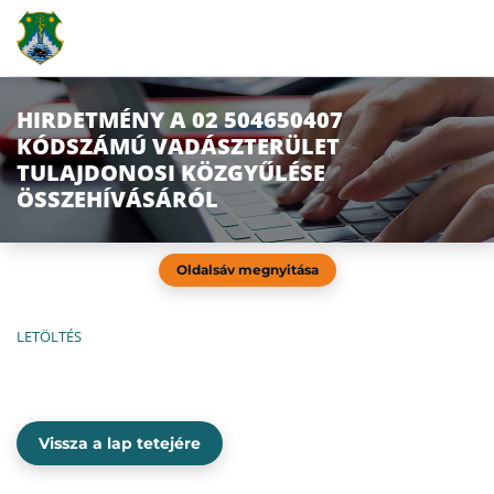
HIRDETMÉNY A 02 504650407
KÓDSZÁMÚ VADÁSZTERÜLET
TULAJDONOSI KÖZGYŰLÉSE
ÖSSZEHÍVÁSÁRÓL
Oldalsáv megnyitása
LETÖLTÉS
Vissza a lap tetejére