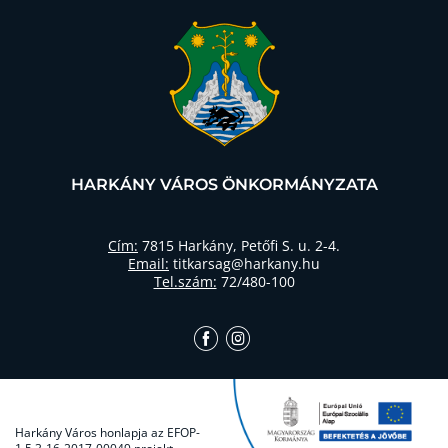
HARKÁNY VÁROS ÖNKORMÁNYZATA
Cím:
7815 Harkány, Petőfi S. u. 2-4.
Email:
titkarsag@harkany.hu
Tel.szám:
72/480-100
Harkány Város honlapja az EFOP-