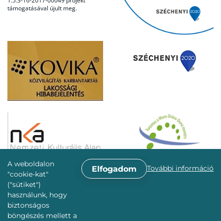
1.5.3-16-2017-00049 projekt
támogatásával újult meg.
A weboldalon
További információ
Elfogadom
"cookie-kat"
("sütiket")
használunk, hogy
biztonságos
böngészés mellett a