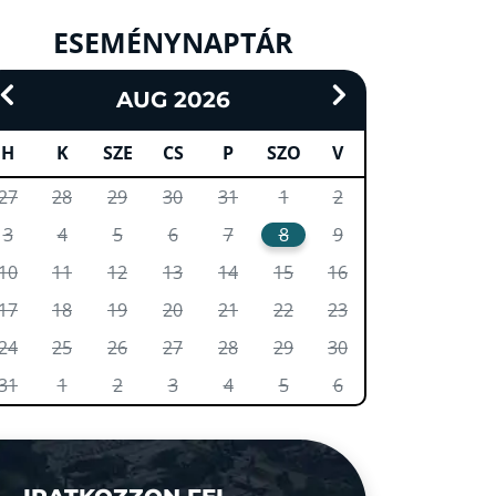
ESEMÉNYNAPTÁR
AUG 2026
H
K
SZE
CS
P
SZO
V
27
28
29
30
31
1
2
3
4
5
6
7
8
9
10
11
12
13
14
15
16
17
18
19
20
21
22
23
24
25
26
27
28
29
30
31
1
2
3
4
5
6