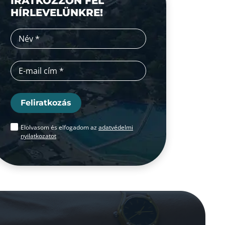
IRATKOZZON FEL
HÍRLEVELÜNKRE!
Feliratkozás
Elolvasom és elfogadom az
adatvédelmi
nyilatkozatot