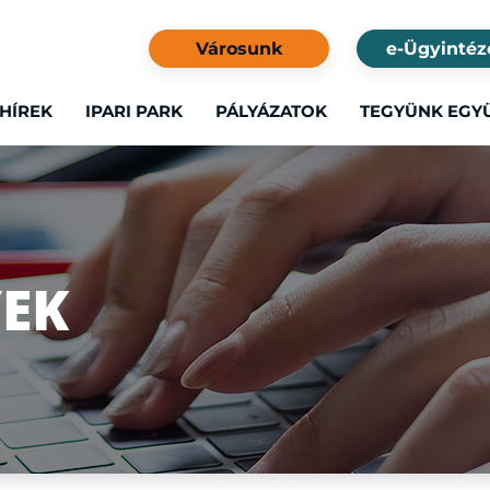
Városunk
e-Ügyintéz
HÍREK
IPARI PARK
PÁLYÁZATOK
TEGYÜNK EGY
EK