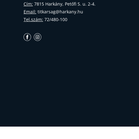
Cím:
7815 Harkány, Petőfi S. u. 2-4.
Email:
titkarsag@harkany.hu
Tel.szám:
72/480-100