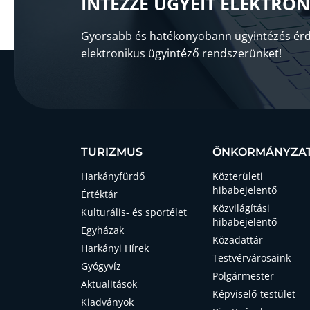
INTÉZZE ÜGYEIT ELEKTRO
Gyorsabb és hatékonyobann ügyintézés érd
elektronikus ügyintéző rendszerünket!
TURIZMUS
ÖNKORMÁNYZA
Harkányfürdő
Közterületi
hibabejelentő
Értéktár
Közvilágítási
Kulturális- és sportélet
hibabejelentő
Egyházak
Közadattár
Harkányi Hírek
Testvérvárosaink
Gyógyvíz
Polgármester
Aktualitások
Képviselő-testület
Kiadványok