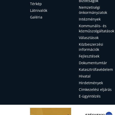
Bizottságok
Térkép
Nemzetiségi
Látnivalók
önkormányzatok
Galéria
Intézmények
Kommunális- és
közműszolgáltatások
Választások
Közbeszerzési
információk
Fejlesztések
Dokumentumtár
Katasztrófavédelem
Hivatal
Hirdetmények
Címkezelési eljárás
E-ügyintézés