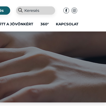
és
ÜTT A JÖVŐNKÉRT
360°
KAPCSOLAT