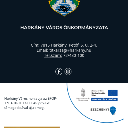
HARKÁNY VÁROS ÖNKORMÁNYZATA
Cím:
7815 Harkány, Petőfi S. u. 2-4.
Email:
titkarsag@harkany.hu
Tel.szám:
72/480-100
Harkány Város honlapja az EFOP-
1.5.3-16-2017-00049 projekt
támogatásával újult meg.