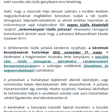
ezért szociális célú tűzifa igénylésére nincs lehetőség.
Azért, hogy a rászoruló helyi lakosok számára a korábbi években
megszokottaknak megfelelően biztosítani tudjuk a téli tüzelő-
támogatást, képviselő-testületünk az elmúlt évekhez hasonlóan az
önkormányzat saját tulajdonában álló
vegyes tűzifa készletből
nyújtott
„önkormányzati tűzifa juttatás”
elnevezésű támogatás
biztosításáról döntött azzal, hogy a juttatásra felhasználható készlet
összesen 50 m
.
3
A térítésmentes tűzifa juttatás kérelemre nyújtható,
a kérelmek
benyújtásának határideje
2023. november 17. napja
.
A
kérelmeket a Polgármesteri Hivatalba lehet benyújtani, a
szociális
célú tűzifa támogatás igénylésére rendszeresített
formanyomtatvány
on, a szükséges mellékletek (
jövedelem- és
vagyonnyilatkozat
) csatolásával.
A juttatásban a Harkányban bejelentett állandó lakóhelyén, vagy
tartózkodási helyén életvitelszerűen élők részesülhetnek. A juttatás
háztartásonként egy személy részére nyújtható. Harkányi lakóhellyel
és tartózkodási hellyel is rendelkező személy csak azon háztartásban
vehető figyelembe, ahol életvitelszerűen él.
A kérelmeket- a benyújtási határidő lejártát követően- a Szociális
Bizottság bírálja el és dönt az önkormányzat rendelkezésére álló keret