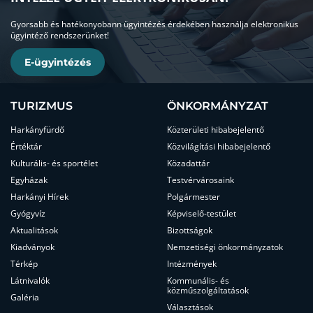
Gyorsabb és hatékonyobann ügyintézés érdekében használja elektronikus
ügyintéző rendszerünket!
E-ügyintézés
TURIZMUS
ÖNKORMÁNYZAT
Harkányfürdő
Közterületi hibabejelentő
Értéktár
Közvilágítási hibabejelentő
Kulturális- és sportélet
Közadattár
Egyházak
Testvérvárosaink
Harkányi Hírek
Polgármester
Gyógyvíz
Képviselő-testület
Aktualitások
Bizottságok
Kiadványok
Nemzetiségi önkormányzatok
Térkép
Intézmények
Látnivalók
Kommunális- és
közműszolgáltatások
Galéria
Választások