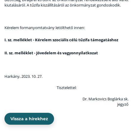
kiutalásáról. A tűzifa kiszállításáról az önkormányzat gondoskodik.
Kérelem formanyomtatvány letölthető innen:
I. sz. melléklet - Kérelem szociális célú tűzifa támogatáshoz
II. sz. melléklet - Jövedelem és vagyonnyilatkozat
Harkány, 2023. 10. 27.
Tisztelettel:
Dr. Markovics Boglárka sk.
jegyző
Vissza a hírekhez