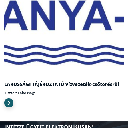
LAKOSSÁGI TÁJÉKOZTATÓ vízvezeték-csőtörésről
Tisztelt Lakosság!
INTÉZZE ÜGYEIT ELEKTRONIKUSAN!