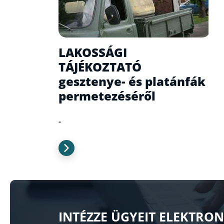
LAKOSSÁGI
TÁJÉKOZTATÓ
gesztenye- és platánfák
permetezéséről
-
INTÉZZE ÜGYEIT ELEKTRO