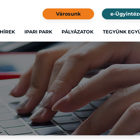
Városunk
e-Ügyintéz
HÍREK
IPARI PARK
PÁLYÁZATOK
TEGYÜNK EGY