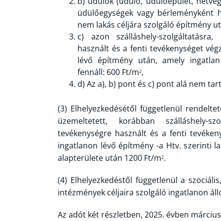
b)
üdülők (üdülő, üdülőépület, hétvég
üdülőegységek vagy bérleményként h
nem lakás céljára szolgáló építmény u
c)
azon szálláshely-szolgáltatásra,
használt és a fenti tevékenységet vég
lévő építmény után, amely ingatlan 
fennáll: 600 Ft/m
,
2
d)
Az a), b) pont és c) pont alá nem t
(3) Elhelyezkedésétől függetlenül rendelt
üzemeltetett, korábban szálláshely-szo
tevékenységre használt és a fenti tevéken
ingatlanon lévő építmény -a Htv. szerinti 
alapterülete után 1200 Ft/m
.
2
(4) Elhelyezkedéstől függetlenül a szociáli
intézmények céljaira szolgáló ingatlanon ál
Az adót két részletben, 2025. évben március 