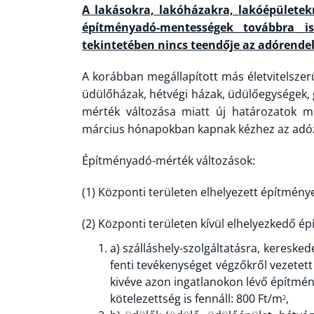
A lakásokra, lakóházakra, lakóépületek
építményadó-mentességek továbbra i
tekintetében nincs teendője az adórendel
A korábban megállapított más életvitelsze
üdülőházak, hétvégi házak, üdülőegységek, 
mérték változása miatt új határozatok m
március hónapokban kapnak kézhez az adó
Építményadó-mérték változások:
(1) Központi területen elhelyezett építmény
(2) Központi területen kívül elhelyezkedő é
a)
szálláshely-szolgáltatásra, keresked
fenti tevékenységet végzőkről vezetet
kivéve azon ingatlanokon lévő építmén
kötelezettség is fennáll: 800 Ft/m
,
2