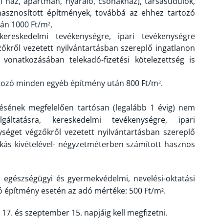
i ház, apartman, nyaraló, csónakház), társasüdülők,
asznosított építmények, továbbá az ehhez tartozó
tán 1000 Ft/m
,
2
 kereskedelmi tevékenységre, ipari tevékenységre
zőkről vezetett nyilvántartásban szereplő ingatlanon
vonatkozásában telekadó-fizetési kötelezettség is
artozó minden egyéb építmény után 800 Ft/m
.
2
etésének megfelelően tartósan (legalább 1 évig) nem
lgáltatásra, kereskedelmi tevékenységre, ipari
ységet végzőkről vezetett nyilvántartásban szereplő
lakás kivételével- négyzetméterben számított hasznos
s, egészségügyi és gyermekvédelmi, nevelési-oktatási
ló építmény esetén az adó mértéke: 500 Ft/m
.
2
17. és szeptember 15. napjáig kell megfizetni.