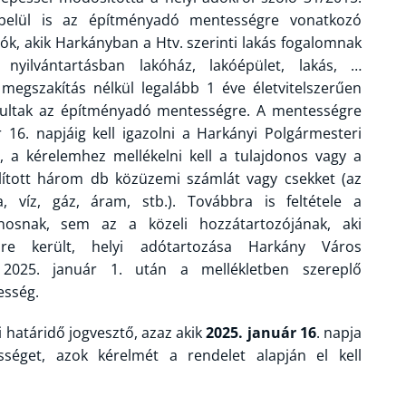
n belül is az építményadó mentességre vonatkozó
ók, akik Harkányban a Htv. szerinti lakás fogalomnak
nyilvántartásban lakóház, lakóépület, lakás, …
 megszakítás nélkül legalább 1 éve életvitelszerűen
gosultak az építményadó mentességre. A mentességre
 16. napjáig kell igazolni a Harkányi Polgármesteri
l, a kérelemhez mellékelni kell a tulajdonos vagy a
llított három db közüzemi számlát vagy csekket (az
, víz, gáz, áram, stb.). Továbbra is feltétele a
osnak, sem az a közeli hozzátartozójának, aki
re került, helyi adótartozása Harkány Város
2025. január 1. után a mellékletben szereplő
esség.
i határidő jogvesztő, azaz akik
2025. január 16
. napja
éget, azok kérelmét a rendelet alapján el kell