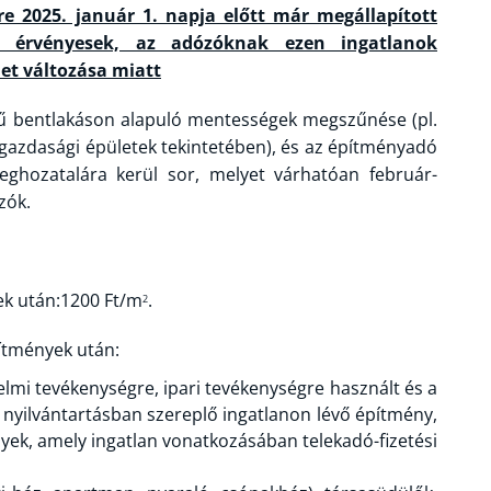
re 2025. január 1. napja előtt már megállapított
s érvényesek, az adózóknak ezen ingatlanok
et változása miatt
rű bentlakáson alapuló mentességek megszűnése (pl.
gazdasági épületek tekintetében), és az építményadó
eghozatalára kerül sor, melyet várhatóan február-
zók.
ek után:1200 Ft/m
.
2
pítmények után:
elmi tevékenységre, ipari tevékenységre használt és a
t nyilvántartásban szereplő ingatlanon lévő építmény,
yek, amely ingatlan vonatkozásában telekadó-fizetési