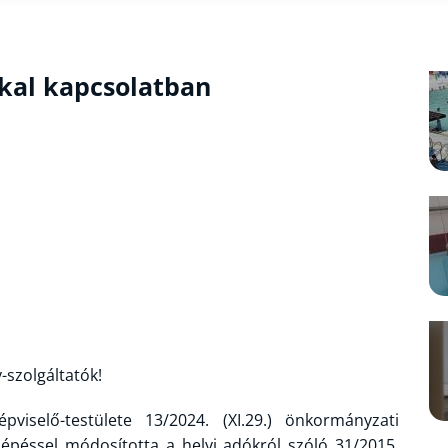
kal kapcsolatban
y-szolgáltatók!
selő-testülete 13/2024. (XI.29.) önkormányzati
 lépéssel módosította a helyi adókról szóló 31/2015.