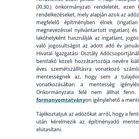
(XI.30.) önkormányzati rendeletét, eze
rendelkezéseket, mely alapján azok az adóz
megfelelő építményben élnek (ingatlan 
megnevezéssel nyilvántartott ingatlan) és
lakóhelyként használják az ingatlant, jo
való jogosultságot az adott adó év január
Hivatal Igazgatási Osztály Adócsoportjáná
bentlakó közeli hozzátartozója nevére kiá
éves szemétszállításra vonatkozó számla
mentességnek az, hogy sem a tulajdon
vonatkozásában a mentesség igénylés
Önkormányzata felé nem állhat fenn. 
formanyomtatvány
on igénylehető a ment
Tájékoztatjuk az adózókat arról, hogy a fent
után kérelmezik az építményadó mentess
elutasítani.