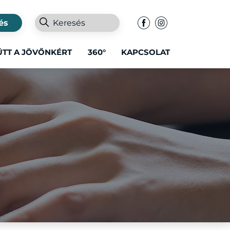
és
ÜTT A JÖVŐNKÉRT
360°
KAPCSOLAT