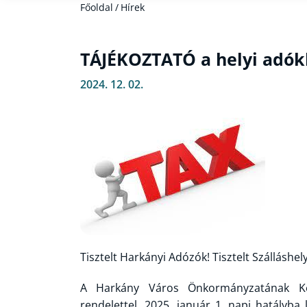
Főoldal
/
Hírek
TÁJÉKOZTATÓ a helyi adók
2024. 12. 02.
Tisztelt Harkányi Adózók! Tisztelt Szálláshel
A Harkány Város Önkormányzatának Képvi
rendelettel, 2025. január 1. napi hatályba