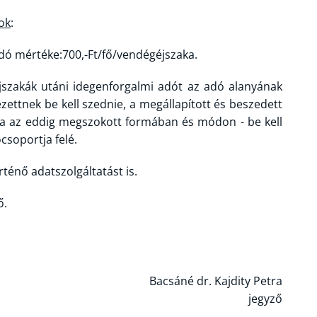
ok
:
adó mértéke:700,-Ft/fő/vendégéjszaka.
éjszakák utáni idegenforgalmi adót az adó alanyának
ezettnek be kell szednie, a megállapított és beszedett
ta az eddig megszokott formában és módon - be kell
csoportja felé.
rténő adatszolgáltatást is.
ő.
Bacsáné dr. Kajdity Petra
jegyző