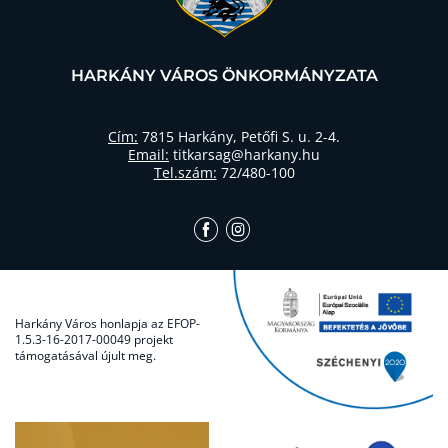
HARKÁNY VÁROS ÖNKORMÁNYZATA
Cím:
7815 Harkány, Petőfi S. u. 2-4.
Email:
titkarsag@harkany.hu
Tel.szám:
72/480-100
Harkány Város honlapja az EFOP-
1.5.3-16-2017-00049 projekt
támogatásával újult meg.