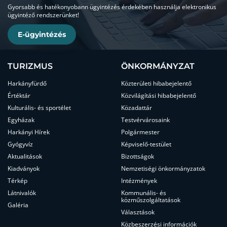
Gyorsabb és hatékonyobann ügyintézés érdekében használja elektronikus
ügyintéző rendszerünket!
E-ügyintézés
TURIZMUS
ÖNKORMÁNYZAT
Harkányfürdő
Közterületi hibabejelentő
Értéktár
Közvilágítási hibabejelentő
Kulturális- és sportélet
Közadattár
Egyházak
Testvérvárosaink
Harkányi Hírek
Polgármester
Gyógyvíz
Képviselő-testület
Aktualitások
Bizottságok
Kiadványok
Nemzetiségi önkormányzatok
Térkép
Intézmények
Látnivalók
Kommunális- és
közműszolgáltatások
Galéria
Választások
Közbeszerzési információk