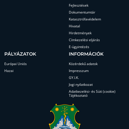
Fejlesztések
Dokumentumtár
Katasztrófavédelem
Hivatal
Hirdetmények
Címkezelési eljárás
E-ügyintézés
PÁLYÁZATOK
INFORMÁCIÓK
Európai Uniós
Közérdekű adatok
Hazai
Impresszum
GY.I.K.
Jogi nyilatkozat
Adatkezelési- és Süti (cookie)
Tájékoztató