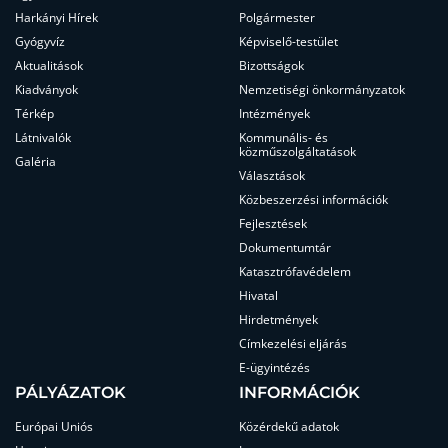
Harkányi Hírek
Polgármester
Gyógyvíz
Képviselő-testület
Aktualitások
Bizottságok
Kiadványok
Nemzetiségi önkormányzatok
Térkép
Intézmények
Látnivalók
Kommunális- és
közműszolgáltatások
Galéria
Választások
Közbeszerzési információk
Fejlesztések
Dokumentumtár
Katasztrófavédelem
Hivatal
Hirdetmények
Címkezelési eljárás
E-ügyintézés
PÁLYÁZATOK
INFORMÁCIÓK
Európai Uniós
Közérdekű adatok