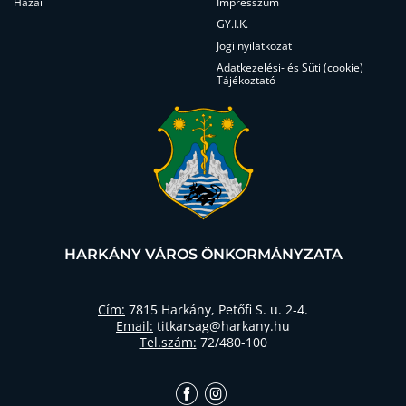
Hazai
Impresszum
GY.I.K.
Jogi nyilatkozat
Adatkezelési- és Süti (cookie)
Tájékoztató
HARKÁNY VÁROS ÖNKORMÁNYZATA
Cím:
7815 Harkány, Petőfi S. u. 2-4.
Email:
titkarsag@harkany.hu
Tel.szám:
72/480-100