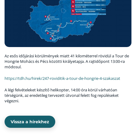
Az esős időjárási körülmények miatt 41 kilométerrel rövidül a Tour de
Hongrie Mohács és Pécs közötti királyetapja. A rajtidőpont 13:00-ra
módosul.
https://tdh.hu/hirek/247-roviditik-a-tour-de-hongrie-4-szakaszat
A légi felvételeket készítő helikopter, 14:00 óra körül várhatóan
térségünk, az eredetileg tervezett útvonal felett fog repüléseket
végezni.
Vissza a hírekhez