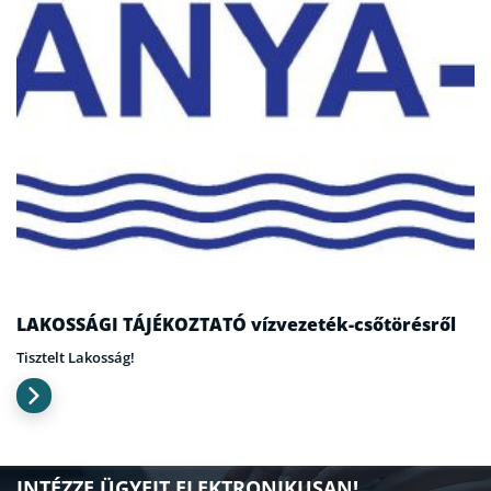
LAKOSSÁGI TÁJÉKOZTATÓ vízvezeték-csőtörésről
Tisztelt Lakosság!
INTÉZZE ÜGYEIT ELEKTRONIKUSAN!