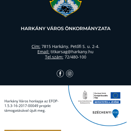
HARKÁNY VÁROS ÖNKORMÁNYZATA
Cím:
7815 Harkány, Petőfi S. u. 2-4.
Email:
titkarsag@harkany.hu
Tel.szám:
72/480-100
Harkány Város honlapja az EFOP-
1.5.3-16-2017-00049 projekt
támogatásával újult meg.