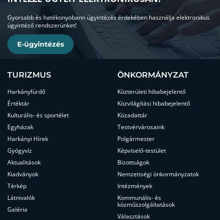
Gyorsabb és hatékonyobann ügyintézés érdekében használja elektronikus
ügyintéző rendszerünket!
E-ügyintézés
TURIZMUS
ÖNKORMÁNYZAT
Harkányfürdő
Közterületi hibabejelentő
Értéktár
Közvilágítási hibabejelentő
Kulturális- és sportélet
Közadattár
Egyházak
Testvérvárosaink
Harkányi Hírek
Polgármester
Gyógyvíz
Képviselő-testület
Aktualitások
Bizottságok
Kiadványok
Nemzetiségi önkormányzatok
Térkép
Intézmények
Látnivalók
Kommunális- és
közműszolgáltatások
Galéria
Választások