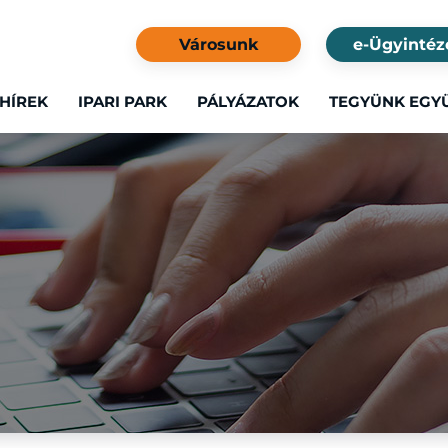
Városunk
e-Ügyintéz
HÍREK
IPARI PARK
PÁLYÁZATOK
TEGYÜNK EGY