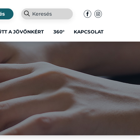
és
ÜTT A JÖVŐNKÉRT
360°
KAPCSOLAT