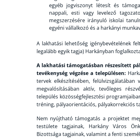
egyéb jogviszonyt létesít és támoga
nappali, esti vagy levelező tagozat
megszerzésére irányuló iskolai tanu
egyéni vállalkozó és a harkányi munka
A lakhatási lehetőség igénybevételének felt
legalább egyik tagja) Harkányban foglalkozt
A lakhatási támogatásban részesített pá
tevékenység végzése a településen:
Hark
tervek elkészítésében, felülvizsgálatában 
megvalósításában aktív, tevőleges rész
település közösségfejlesztési programjaib
tréning, pályaorientációs, pályakorrekciós t
Nem nyújtható támogatás a projektet me
testülete tagjainak, Harkány Város Önk
Bizottsága tagjainak, valamint a fenti szemé