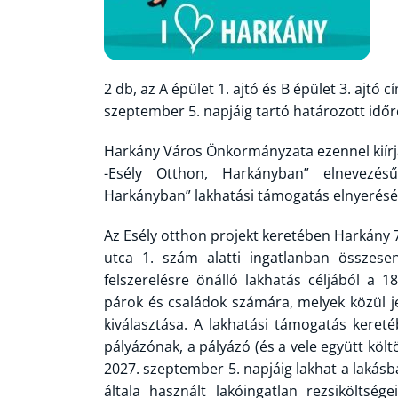
2 db, az A épület 1. ajtó és B épület 3. ajt
szeptember 5. napjáig tartó határozott időr
Harkány Város Önkormányzata ezennel kiírja
-Esély Otthon, Harkányban” elnevezés
Harkányban” lakhatási támogatás elnyerésé
Az Esély otthon projekt keretében Harkány 7
utca 1. szám alatti ingatlanban összese
felszerelésre önálló lakhatás céljából a 1
párok és családok számára, melyek közül j
kiválasztása. A lakhatási támogatás kereté
pályázónak, a pályázó (és a vele együtt kö
2027. szeptember 5. napjáig lakhat a lakásb
általa használt lakóingatlan rezsiköltsé