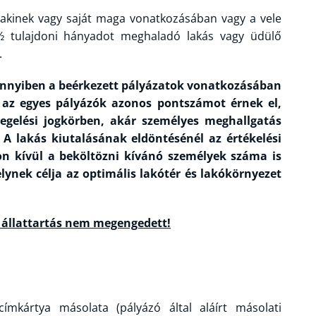
 akinek vagy saját maga vonatkozásában vagy a vele
½ tulajdoni hányadot meghaladó lakás vagy üdülő
.
mennyiben a beérkezett pályázatok vonatkozásában
 az egyes pályázók azonos pontszámot érnek el,
rlegelési jogkörben, akár személyes meghallgatás
 A lakás kiutalásának eldöntésénél az értékelési
n kívül a beköltözni kívánó személyek száma is
lynek célja az optimális lakótér és lakókörnyezet
z állattartás nem megengedett!
ímkártya másolata (pályázó által aláírt másolati