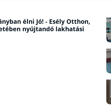
yban élni Jó! - Esély Otthon,
etében nyújtandó lakhatási