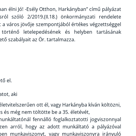
 élni Jó! -Esély Otthon, Harkányban” című pályázat
ról szóló 2/2019.(II.18.) önkormányzati rendelete
t a város jövője szempontjából értékes végzettséggel
 történő letelepedésének és helyben tartásának
tő szabályait az Ör. tartalmazza.
tő el.
tot, aki
etvitelszerűen ott él, vagy Harkányba kíván költözni,
s és még nem töltötte be a 35. életévét,
nkáltatónál fennálló foglalkoztatotti jogviszonnyal
zzen arról, hogy az adott munkáltató a pályázóval
ben munkaviszonyt, vagy munkaviszonyra irányuló