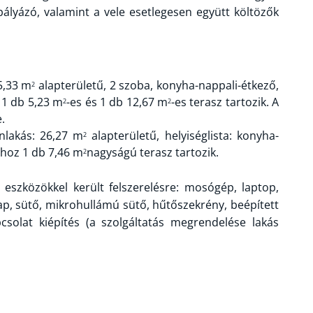
ályázó, valamint a vele esetlegesen együtt költözők
55,33 m
alapterületű, 2 szoba, konyha-nappali-étkező,
2
z 1 db 5,23 m
-es és 1 db 12,67 m
-es terasz tartozik. A
2
2
.
onlakás: 26,27 m
alapterületű, helyiséglista: konyha-
2
shoz 1 db 7,46 m
nagyságú terasz tartozik.
2
eszközökkel került felszerelésre: mosógép, laptop,
lap, sütő, mikrohullámú sütő, hűtőszekrény, beépített
csolat kiépítés (a szolgáltatás megrendelése lakás