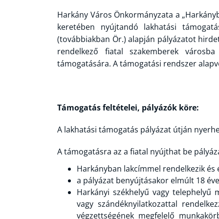
Harkány Város Önkormányzata a „Harkányban
keretében nyújtandó lakhatási támogatás
(továbbiakban Ör.) alapján pályázatot hirde
rendelkező fiatal szakemberek városba
támogatására. A támogatási rendszer alapve
Támogatás feltételei, pályázók köre:
A lakhatási támogatás pályázat útján nyerhe
A támogatásra az a fiatal nyújthat be pályáza
Harkányban lakcímmel rendelkezik és él
a pályázat benyújtásakor elmúlt 18 éve
Harkányi székhelyű vagy telephelyű mu
vagy szándéknyilatkozattal rendelke
végzettségének megfelelő munkakör