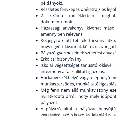
példányok).
Részletes fényképes önéletrajz és lega
2. számú mellékletben meghatá
dokumentumok.
Házassági anyakönyvi kivonat másolat
amennyiben releváns.
Közjegyző előtt tett élettársi nyilat
hogy együtt kívánnak költözni az inga
Pályázó gyermekeinek születési anyak
Erkölcsi bizonyítvány.
Iskolai végzettséget tanúsító oklevél
intézmény által kiállított igazolás.
Harkányi székhelyű vagy telephelyű m
munkaszerződés, munkáltatói igazolás, 
Még fenn nem álló munkaviszony eset
nyilatkozata arról, hogy mely időpon
pályázót.
A pályázó által a pályázat benyújt
végzéséről szóló igazolás, jelenléti ív