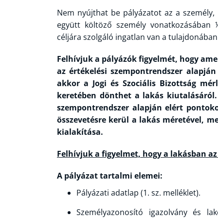
Nem nyújthat be pályázatot az a személy,
együtt költöző személy vonatkozásában 
céljára szolgáló ingatlan van a tulajdonában
Felhívjuk a pályázók figyelmét, hogy a
az értékelési szempontrendszer alapján
akkor a Jogi és Szociális Bizottság mé
keretében dönthet a lakás kiutalásáról.
szempontrendszer alapján elért pontoko
összevetésre kerül a lakás méretével, me
kialakítása.
Felhívjuk a figyelmet, hogy a lakásban a
A pályázat tartalmi elemei:
Pályázati adatlap (1. sz. melléklet).
Személyazonosító igazolvány és lakc