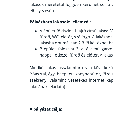
lakások méretétől függően kerülhet sor a p
elhelyezésére.
Pályázható lakások: jellemzői:
A épület földszint 1. ajtó című lakás: 
fürdő, WC, előtér, szélfogó. A lakásho
lakásba optimálisan 2-3 fő költözhet be
B épület földszint 3. ajtó című garz
nappali-étkező, fürdő és előtér. A laká
Mindkét lakás összkomfortos, a következő 
íróasztal, ágy, beépített konyhabútor, főző
szekrény, valamint vezetékes internet kap
lakójának feladata).
A pályázat célja: