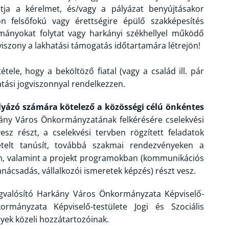
tja a kérelmet, és/vagy a pályázat benyújtásakor
on felsőfokú vagy érettségire épülő szakképesítés
lmányokat folytat vagy harkányi székhellyel működő
viszony a lakhatási támogatás időtartamára létrejön!
étele, hogy a beköltöző fiatal (vagy a család ill. pár
atási jogviszonnyal rendelkezzen.
lyázó számára kötelező a közösségi célú önkéntes
ány Város Önkormányzatának felkérésére cselekvési
vesz részt, a cselekvési tervben rögzített feladatok
vételt tanúsít, továbbá szakmai rendezvényeken a
an, valamint a projekt programokban (kommunikációs
anácsadás, vállalkozói ismeretek képzés) részt vesz.
gvalósító Harkány Város Önkormányzata Képviselő-
ormányzata Képviselő-testülete Jogi és Szociális
lyek közeli hozzátartozóinak.