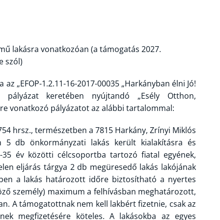
ó című lakásra vonatkozóan (a támogatás 2027.
e szól)
 az „EFOP-1.2.11-16-2017-00035 „Harkányban élni Jó!
ű pályázat keretében nyújtandó „Esély Otthon,
re vonatkozó pályázatot az alábbi tartalommal:
54 hrsz., természetben a 7815 Harkány, Zrínyi Miklós
n 5 db önkormányzati lakás került kialakításra és
8-35 év közötti célcsoportba tartozó fiatal egyének,
elen eljárás tárgya 2 db megüresedő lakás lakójának
ben a lakás határozott időre biztosítható a nyertes
ltöző személy) maximum a felhívásban meghatározott,
an. A támogatottnak nem kell lakbért fizetnie, csak az
geinek megfizetésére köteles. A lakásokba az egyes