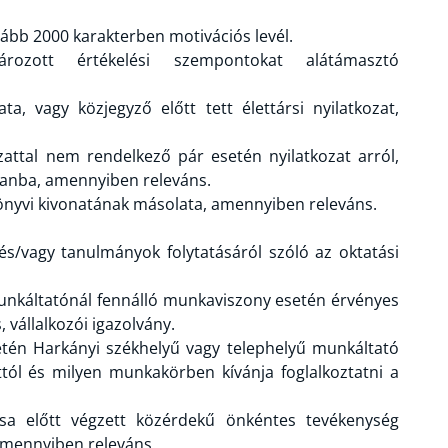
lább 2000 karakterben motivációs levél.
rozott értékelési szempontokat alátámasztó
a, vagy közjegyző előtt tett élettársi nyilatkozat,
kozattal nem rendelkező pár esetén nyilatkozat arról,
tlanba, amennyiben releváns.
önyvi kivonatának másolata, amennyiben releváns.
, és/vagy tanulmányok folytatásáról szóló az oktatási
unkáltatónál fennálló munkaviszony esetén érvényes
vállalkozói igazolvány.
én Harkányi székhelyű vagy telephelyű munkáltató
ttól és milyen munkakörben kívánja foglalkoztatni a
ása előtt végzett közérdekű önkéntes tevékenység
, amennyiben releváns.