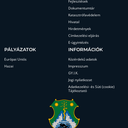
Fejlesztések
Dokumentumtár
Katasztrófavédelem
Hivatal
Hirdetmények
Címkezelési eljárás
E-ügyintézés
PÁLYÁZATOK
INFORMÁCIÓK
Európai Uniós
Közérdekű adatok
Hazai
Impresszum
GY.I.K.
Jogi nyilatkozat
Adatkezelési- és Süti (cookie)
Tájékoztató