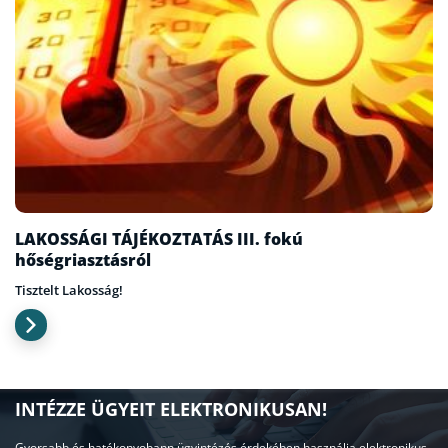
LAKOSSÁGI TÁJÉKOZTATÁS III. fokú
hőségriasztásról
Tisztelt Lakosság!
INTÉZZE ÜGYEIT ELEKTRONIKUSAN!
Gyorsabb és hatékonyobann ügyintézés érdekében használja elektronikus