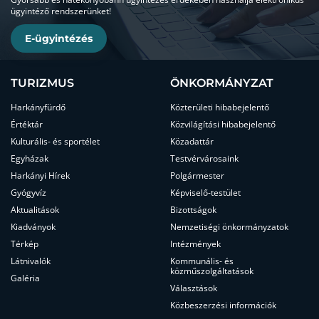
ügyintéző rendszerünket!
E-ügyintézés
TURIZMUS
ÖNKORMÁNYZAT
Harkányfürdő
Közterületi hibabejelentő
Értéktár
Közvilágítási hibabejelentő
Kulturális- és sportélet
Közadattár
Egyházak
Testvérvárosaink
Harkányi Hírek
Polgármester
Gyógyvíz
Képviselő-testület
Aktualitások
Bizottságok
Kiadványok
Nemzetiségi önkormányzatok
Térkép
Intézmények
Látnivalók
Kommunális- és
közműszolgáltatások
Galéria
Választások
Közbeszerzési információk