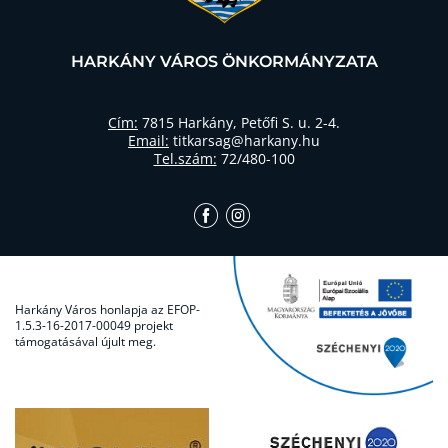
HARKÁNY VÁROS ÖNKORMÁNYZATA
Cím:
7815 Harkány, Petőfi S. u. 2-4.
Email:
titkarsag@harkany.hu
Tel.szám:
72/480-100
Harkány Város honlapja az EFOP-
1.5.3-16-2017-00049 projekt
támogatásával újult meg.