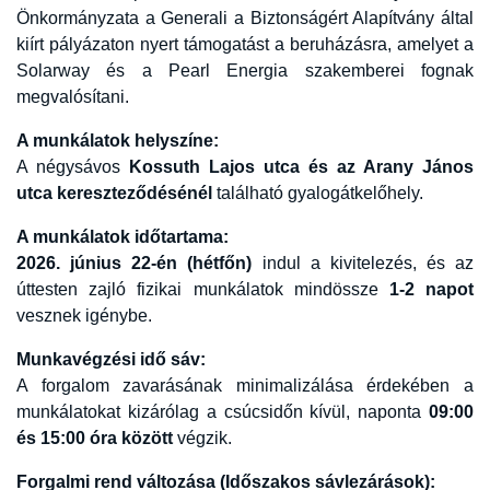
Önkormányzata a Generali a Biztonságért Alapítvány
által
kiírt pályázaton nyert támogatást a beruházásra, amelyet a
Solarway és a Pearl Energia
szakemberei fognak
megvalósítani.
A munkálatok helyszíne:
A négysávos
Kossuth Lajos utca és az Arany János
utca kereszteződésénél
található gyalogátkelőhely.
A munkálatok időtartama:
2026. június 22-én (hétfőn)
indul a kivitelezés, és az
úttesten zajló fizikai munkálatok mindössze
1-2 napot
vesznek igénybe.
Munkavégzési idő sáv:
A forgalom zavarásának minimalizálása érdekében a
munkálatokat kizárólag a csúcsidőn kívül, naponta
09:00
és 15:00 óra között
végzik.
Forgalmi rend változása (Időszakos sávlezárások):