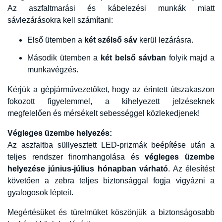
Az aszfaltmarási és kábelezési munkák miatt
sávlezárásokra kell számítani:
Első ütemben a
két szélső sáv
kerül lezárásra.
Második ütemben a
két belső sávban
folyik majd a
munkavégzés.
Kérjük a gépjárművezetőket, hogy az érintett útszakaszon
fokozott figyelemmel, a kihelyezett jelzéseknek
megfelelően és mérsékelt sebességgel közlekedjenek!
Végleges üzembe helyezés:
Az aszfaltba süllyesztett LED-prizmák beépítése után a
teljes rendszer finomhangolása és
végleges üzembe
helyezése június-július hónapban várható
. Az élesítést
követően a zebra teljes biztonsággal fogja vigyázni a
gyalogosok lépteit.
Megértésüket és türelmüket köszönjük a biztonságosabb