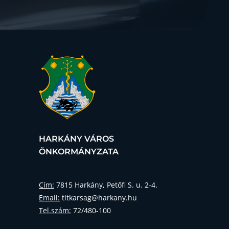
HARKÁNY VÁROS
ÖNKORMÁNYZATA
Cím:
7815 Harkány, Petőfi S. u. 2-4.
Email:
titkarsag@harkany.hu
Tel.szám:
72/480-100