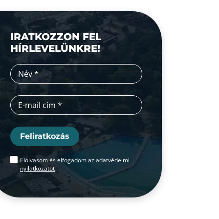
IRATKOZZON FEL
HÍRLEVELÜNKRE!
Feliratkozás
Elolvasom és elfogadom az
adatvédelmi
nyilatkozatot