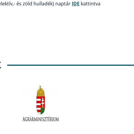
zelektív,- és zöld hulladék) naptár
IDE
kattintva
K