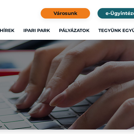
Városunk
e-Ügyintéz
HÍREK
IPARI PARK
PÁLYÁZATOK
TEGYÜNK EGY