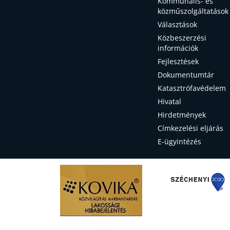
Kommunális- és
közműszolgáltatások
Választások
Közbeszerzési
információk
Fejlesztések
Dokumentumtár
Katasztrófavédelem
Hivatal
Hirdetmények
Címkezelési eljárás
E-ügyintézés