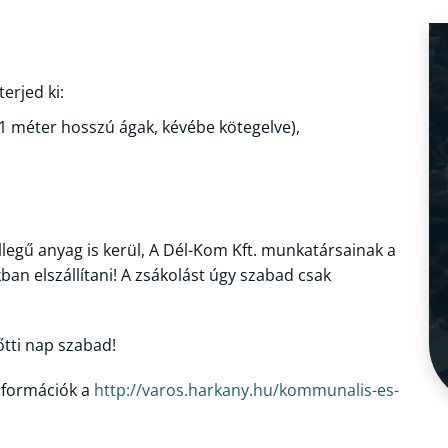
erjed ki:
 méter hosszú ágak, kévébe kötegelve),
egű anyag is kerül, A Dél-Kom Kft. munkatársainak a
an elszállítani! A zsákolást úgy szabad csak
lőtti nap szabad!
információk a
http://varos.harkany.hu/kommunalis-es-