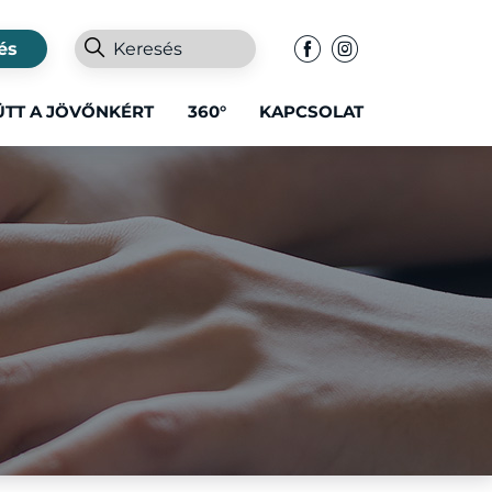
és
ÜTT A JÖVŐNKÉRT
360°
KAPCSOLAT