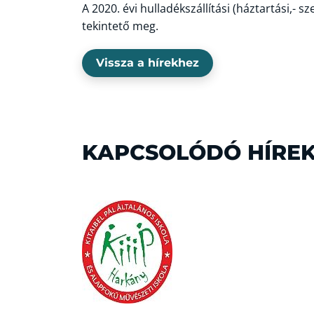
A 2020. évi hulladékszállítási (háztartási,- s
tekintető meg.
Vissza a hírekhez
KAPCSOLÓDÓ HÍRE