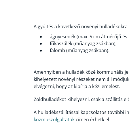
A gyűjtés a következő növényi hulladékokra t
ágnyesedék (max. 5 cm átmérőjű és 1
fűkaszálék (műanyag zsákban),
falomb (műanyag zsákban).
Amennyiben a hulladék közé kommunális jell
kihelyezett növényi részeket nem áll módjukb
elvégezni, hogy az kibírja a kézi emelést.
Zöldhulladékot kihelyezni, csak a szállítás e
A hulladékszállítással kapcsolatos további 
kozmuszolgaltatok
címen érhetk el.