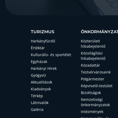
TURIZMUS
ÖNKORMÁNYZA
Harkányfürdő
Közterületi
hibabejelentő
Értéktár
Közvilágítási
Kulturális- és sportélet
hibabejelentő
Egyházak
Közadattár
Harkányi Hírek
Testvérvárosaink
Gyógyvíz
Polgármester
Aktualitások
Képviselő-testület
Kiadványok
Bizottságok
Térkép
Nemzetiségi
Látnivalók
önkormányzatok
Galéria
Intézmények