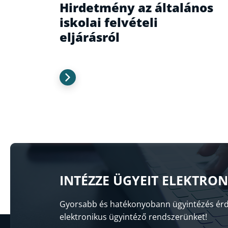
Hirdetmény az általános
iskolai felvételi
eljárásról
INTÉZZE ÜGYEIT ELEKTRO
Gyorsabb és hatékonyobann ügyintézés érd
elektronikus ügyintéző rendszerünket!