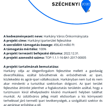
A kedvezményezett neve:
Harkány Város Önkormányzata
A projekt címe:
Harkányi iparterület fejlesztése
A szerződött támogatás összege:
456,43 millió Ft
A támogatás mértéke:
100%
A projekt tervezett befejezési dátuma:
2022.12.31.
A projekt azonosító száma:
TOP-1.1.1-16-BA1-2017-00005
A projekt tartalmának bemutatása:
Harkány célja az idegenforgalom fejlesztése mellett a gazdaság
diverzifikálása, ezáltal bővülhetnek és erősödhetnek az ipari,
közlekedési és agrár-ipari vállalkozások. Harkányban nem tud és nem
akar mindenki a turisztikai szektorban dolgozni. Az ipari terület
fejlesztése áttörést jelenthet a foglakoztatás területén azáltal, hogy a
turizmuson kívül elhelyezkedni kívánó munkaerő helyben találhat
munkát. Az üdülőváros jelleg miatt elsősorban a kis környezeti
terheléssel járó termelő ipari tevékenységek, a szolgáltató szektor és
az agráripar erősítése a cél.