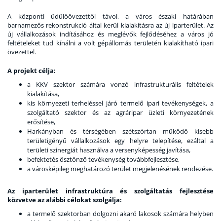
A központi üdülőövezettől távol, a város északi határában
barnamezős rekonstrukció által kerül kialakításra az új iparterület. Az
új vállalkozások indításához és meglévők fejlődéséhez a város jó
feltételeket tud kínálni a volt gépállomás területén kialakítható ipari
övezettel.
A projekt célja:
a KKV szektor számára vonzó infrastrukturális feltételek
kialakítása,
kis környezeti terheléssel járó termelő ipari tevékenységek, a
szolgáltató szektor és az agráripar üzleti környezetének
erősítése,
Harkányban és térségében szétszórtan működő kisebb
területigényű vállalkozások egy helyre telepítése, ezáltal a
területi szinergiát használva a versenyképesség javítása,
befektetés ösztönző tevékenység továbbfejlesztése,
a városképileg meghatározó terület megjelenésének rendezése.
Az iparterület infrastruktúra és szolgáltatás fejlesztése
közvetve az alábbi célokat szolgálja:
a termelő szektorban dolgozni akaró lakosok számára helyben