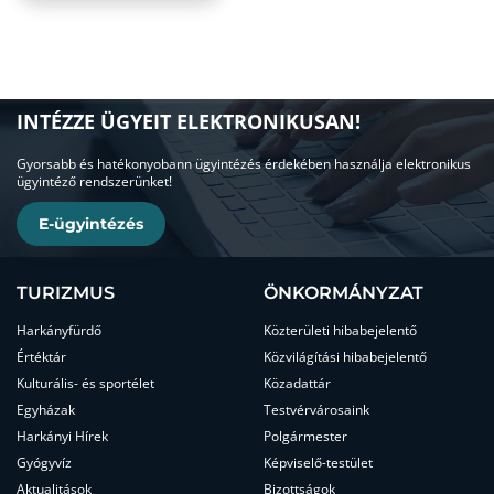
INTÉZZE ÜGYEIT ELEKTRONIKUSAN!
Gyorsabb és hatékonyobann ügyintézés érdekében használja elektronikus
ügyintéző rendszerünket!
E-ügyintézés
TURIZMUS
ÖNKORMÁNYZAT
Harkányfürdő
Közterületi hibabejelentő
Értéktár
Közvilágítási hibabejelentő
Kulturális- és sportélet
Közadattár
Egyházak
Testvérvárosaink
Harkányi Hírek
Polgármester
Gyógyvíz
Képviselő-testület
Aktualitások
Bizottságok