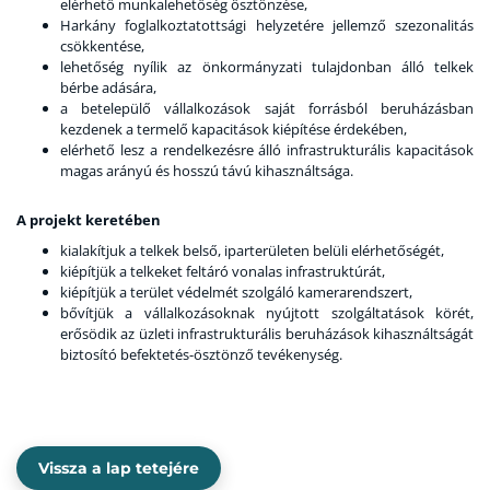
elérhető munkalehetőség ösztönzése,
Harkány foglalkoztatottsági helyzetére jellemző szezonalitás
csökkentése,
lehetőség nyílik az önkormányzati tulajdonban álló telkek
bérbe adására,
a betelepülő vállalkozások saját forrásból beruházásban
kezdenek a termelő kapacitások kiépítése érdekében,
elérhető lesz a rendelkezésre álló infrastrukturális kapacitások
magas arányú és hosszú távú kihasználtsága.
A projekt keretében
kialakítjuk a telkek belső, iparterületen belüli elérhetőségét,
kiépítjük a telkeket feltáró vonalas infrastruktúrát,
kiépítjük a terület védelmét szolgáló kamerarendszert,
bővítjük a vállalkozásoknak nyújtott szolgáltatások körét,
erősödik az üzleti infrastrukturális beruházások kihasználtságát
biztosító befektetés-ösztönző tevékenység.
Vissza a lap tetejére