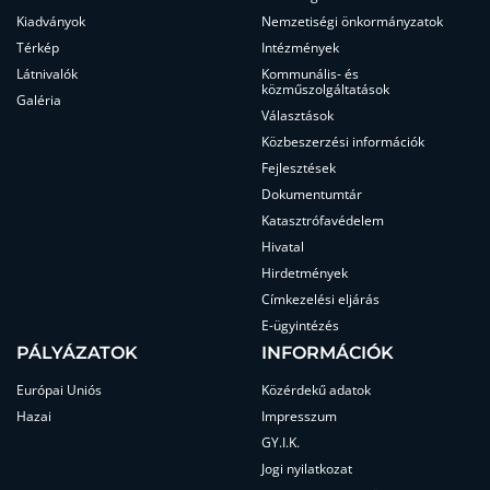
Kiadványok
Nemzetiségi önkormányzatok
Térkép
Intézmények
Látnivalók
Kommunális- és
közműszolgáltatások
Galéria
Választások
Közbeszerzési információk
Fejlesztések
Dokumentumtár
Katasztrófavédelem
Hivatal
Hirdetmények
Címkezelési eljárás
E-ügyintézés
PÁLYÁZATOK
INFORMÁCIÓK
Európai Uniós
Közérdekű adatok
Hazai
Impresszum
GY.I.K.
Jogi nyilatkozat