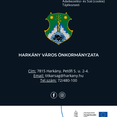
Adatkezelési- és Süti (cookie)
Tájékoztató
HARKÁNY VÁROS ÖNKORMÁNYZATA
Cím:
7815 Harkány, Petőfi S. u. 2-4.
Email:
titkarsag@harkany.hu
Tel.szám:
72/480-100