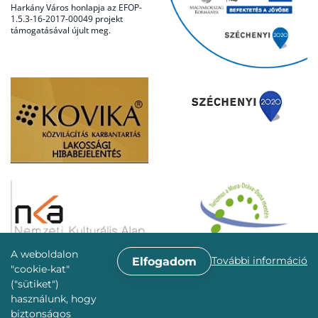
Harkány Város honlapja az EFOP-
1.5.3-16-2017-00049 projekt
támogatásával újult meg.
A weboldalon
További információ
Elfogadom
"cookie-kat"
("sütiket")
használunk, hogy
biztonságos