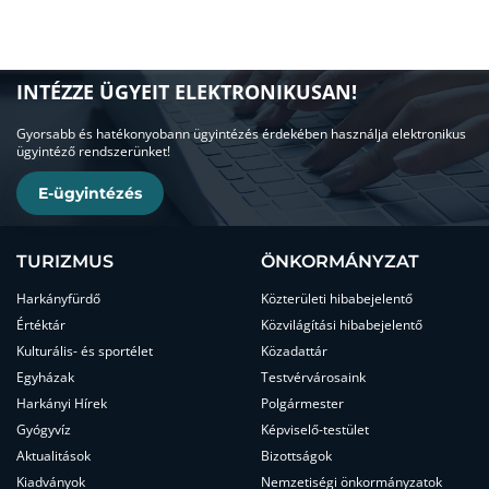
INTÉZZE ÜGYEIT ELEKTRONIKUSAN!
Gyorsabb és hatékonyobann ügyintézés érdekében használja elektronikus
ügyintéző rendszerünket!
E-ügyintézés
TURIZMUS
ÖNKORMÁNYZAT
Harkányfürdő
Közterületi hibabejelentő
Értéktár
Közvilágítási hibabejelentő
Kulturális- és sportélet
Közadattár
Egyházak
Testvérvárosaink
Harkányi Hírek
Polgármester
Gyógyvíz
Képviselő-testület
Aktualitások
Bizottságok
Kiadványok
Nemzetiségi önkormányzatok