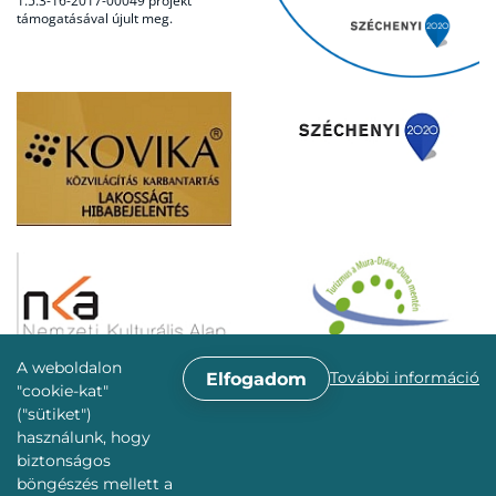
1.5.3-16-2017-00049 projekt
támogatásával újult meg.
A weboldalon
További információ
Elfogadom
"cookie-kat"
("sütiket")
használunk, hogy
biztonságos
böngészés mellett a