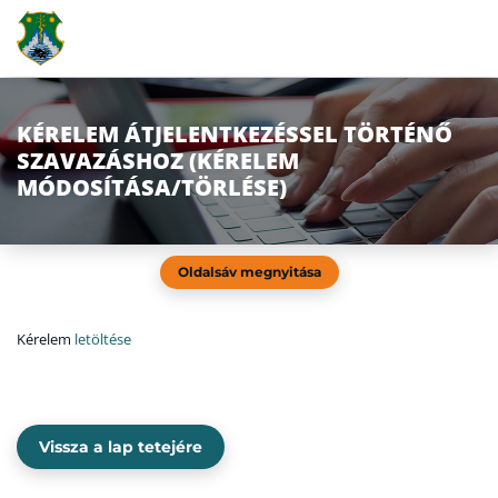
KÉRELEM ÁTJELENTKEZÉSSEL TÖRTÉNŐ
SZAVAZÁSHOZ (KÉRELEM
MÓDOSÍTÁSA/TÖRLÉSE)
Oldalsáv megnyitása
Kérelem
letöltése
Vissza a lap tetejére