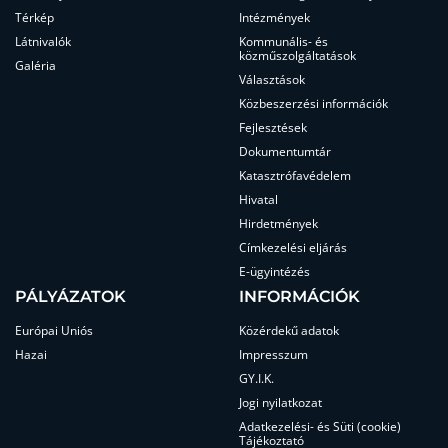
Térkép
Intézmények
Látnivalók
Kommunális- és
közműszolgáltatások
Galéria
Választások
Közbeszerzési információk
Fejlesztések
Dokumentumtár
Katasztrófavédelem
Hivatal
Hirdetmények
Címkezelési eljárás
E-ügyintézés
PÁLYÁZATOK
INFORMÁCIÓK
Európai Uniós
Közérdekű adatok
Hazai
Impresszum
GY.I.K.
Jogi nyilatkozat
Adatkezelési- és Süti (cookie)
Tájékoztató