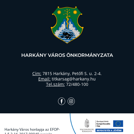
HARKÁNY VÁROS ÖNKORMÁNYZATA
Cím:
7815 Harkány, Petőfi S. u. 2-4.
Email:
titkarsag@harkany.hu
Tel.szám:
72/480-100
Harkány Város honlapja az EFOP-