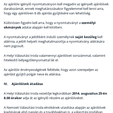
Az ajánlóív igénylő nyomtatványon kell megadni az igényelt ajánlóívek
darabszámát, ennek meghatározásakor figyelemmel kell lenni arra,
hogy egy ajánlóíven 8 db ajánlás gyűjtésére van lehetőség.
Különösen figyelni kell arra, hogy a nyomtatványt a
személyi
okmányok
adatai alapján kell kitölteni.
A nyomtatványt a jelöltként induló személynek
saját kezűleg
kell
aláírnia, a jelölt helyett meghatalmazottja a nyomtatvány aláírására
nem jogosult.
A Helyi Választási Iroda valamennyi ajánlóívet sorszámmal, valamint
hitelesítő bélyegzőlenyomattal lát el.
Az ajánlóív érvényességének feltétele, hogy azon szerepeljen az
ajánlást gyűjtő polgár neve és aláírása.
IV. Ajánlóívek átadása
A Helyi Választási Iroda vezetője legkorábban
2014. augusztus 25-én
8.00 órakor
adja át az igénylő részére az ajánlóíveket.
A Nemzeti Választási Iroda elnökének utasítása alapján az ajánlóívek
kiadásának első napján és a továbbiakban is, a választási irodában