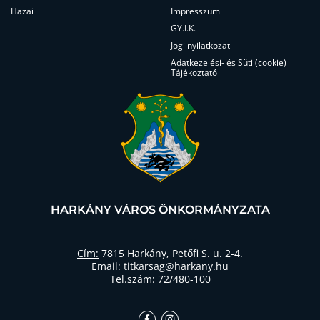
Hazai
Impresszum
GY.I.K.
Jogi nyilatkozat
Adatkezelési- és Süti (cookie)
Tájékoztató
HARKÁNY VÁROS ÖNKORMÁNYZATA
Cím:
7815 Harkány, Petőfi S. u. 2-4.
Email:
titkarsag@harkany.hu
Tel.szám:
72/480-100