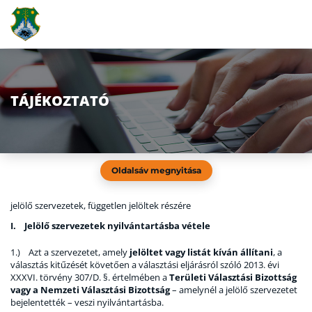
TÁJÉKOZTATÓ
Oldalsáv megnyitása
jelölő szervezetek, független jelöltek részére
I. Jelölő szervezetek nyilvántartásba vétele
1.) Azt a szervezetet, amely
jelöltet vagy listát kíván állítani
, a
választás kitűzését követően a választási eljárásról szóló 2013. évi
XXXVI. törvény 307/D. §. értelmében a
Területi Választási Bizottság
vagy a Nemzeti Választási Bizottság
– amelynél a jelölő szervezetet
bejelentették – veszi nyilvántartásba.