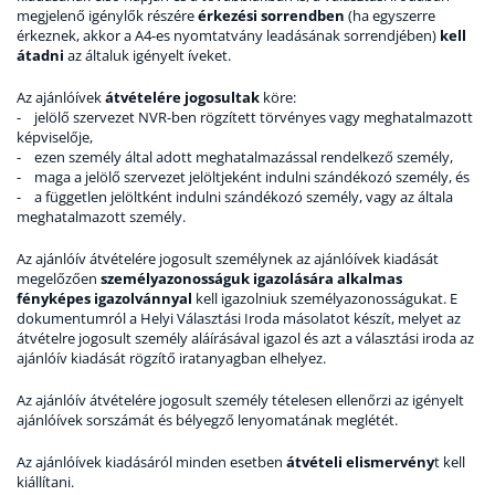
megjelenő igénylők részére
érkezési sorrendben
(ha egyszerre
érkeznek, akkor a A4-es nyomtatvány leadásának sorrendjében)
kell
átadni
az általuk igényelt íveket.
Az ajánlóívek
átvételére jogosultak
köre:
- jelölő szervezet NVR-ben rögzített törvényes vagy meghatalmazott
képviselője,
- ezen személy által adott meghatalmazással rendelkező személy,
- maga a jelölő szervezet jelöltjeként indulni szándékozó személy, és
- a független jelöltként indulni szándékozó személy, vagy az általa
meghatalmazott személy.
Az ajánlóív átvételére jogosult személynek az ajánlóívek kiadását
megelőzően
személyazonosságuk igazolására alkalmas
fényképes igazolvánnyal
kell igazolniuk személyazonosságukat. E
dokumentumról a Helyi Választási Iroda másolatot készít, melyet az
átvételre jogosult személy aláírásával igazol és azt a választási iroda az
ajánlóív kiadását rögzítő iratanyagban elhelyez.
Az ajánlóív átvételére jogosult személy tételesen ellenőrzi az igényelt
ajánlóívek sorszámát és bélyegző lenyomatának meglétét.
Az ajánlóívek kiadásáról minden esetben
átvételi elismervény
t kell
kiállítani.