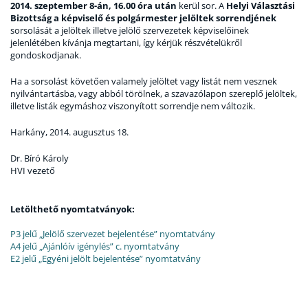
2014. szeptember 8-án, 16.00 óra után
kerül sor. A
Helyi Választási
Bizottság a képviselő és polgármester jelöltek sorrendjének
sorsolását a jelöltek illetve jelölő szervezetek képviselőinek
jelenlétében kívánja megtartani, így kérjük részvételükről
gondoskodjanak.
Ha a sorsolást követően valamely jelöltet vagy listát nem vesznek
nyilvántartásba, vagy abból törölnek, a szavazólapon szereplő jelöltek,
illetve listák egymáshoz viszonyított sorrendje nem változik.
Harkány, 2014. augusztus 18.
Dr. Bíró Károly
HVI vezető
Letölthető nyomtatványok:
P3 jelű „Jelölő szervezet bejelentése” nyomtatvány
A4 jelű „Ajánlóív igénylés” c. nyomtatvány
E2 jelű „Egyéni jelölt bejelentése” nyomtatvány