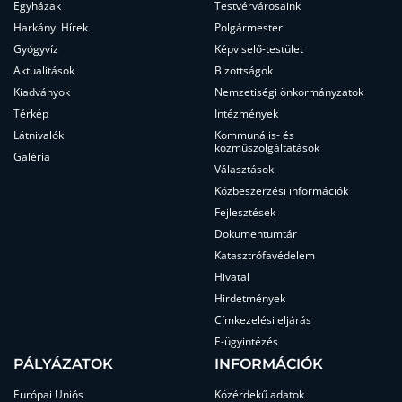
Egyházak
Testvérvárosaink
Harkányi Hírek
Polgármester
Gyógyvíz
Képviselő-testület
Aktualitások
Bizottságok
Kiadványok
Nemzetiségi önkormányzatok
Térkép
Intézmények
Látnivalók
Kommunális- és
közműszolgáltatások
Galéria
Választások
Közbeszerzési információk
Fejlesztések
Dokumentumtár
Katasztrófavédelem
Hivatal
Hirdetmények
Címkezelési eljárás
E-ügyintézés
PÁLYÁZATOK
INFORMÁCIÓK
Európai Uniós
Közérdekű adatok