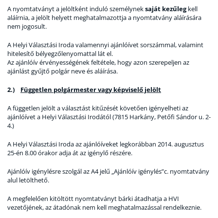
A nyomtatványt a jelöltként induló személynek
saját kezűleg
kell
aláírnia, a jelölt helyett meghatalmazottja a nyomtatvány aláírására
nem jogosult.
A Helyi Választási Iroda valamennyi ajánlóívet sorszámmal, valamint
hitelesítő bélyegzőlenyomattal lát el.
Az ajánlóív érvényességének feltétele, hogy azon szerepeljen az
ajánlást gyűjtő polgár neve és aláírása.
2.)
Független polgármester vagy képviselő jelölt
A független jelölt a választást kitűzését követően igényelheti az
ajánlóívet a Helyi Választási Irodától (7815 Harkány, Petőfi Sándor u. 2-
4.)
A Helyi Választási Iroda az ajánlóíveket legkorábban 2014. augusztus
25-én 8.00 órakor adja át az igénylő részére.
Ajánlóív igénylésre szolgál az A4 jelű „Ajánlóív igénylés”c. nyomtatvány
alul letölthető.
A megfelelően kitöltött nyomtatványt bárki átadhatja a HVI
vezetőjének, az átadónak nem kell meghatalmazással rendelkeznie.