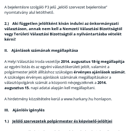
A bejelentésre szolgáló P3 jelű „Jelölő szervezet bejelentése”
nyomtatvány alul letölthető.
2.) Aki független jelöltként kíván indulni az önkormányzati
választáson, annak nem kell a Nemzeti Választási Bizottságtól
vagy Területi Választási Bizottságtól a nyilvántartásba vételét
kérni!
II. Ajánlások számának megállapítása
A Helyi Választási Iroda vezetője
2014. augusztus 18-ig megállapítja
az egyéni listás és az egyéni választókerületi jelölt, valamint a
polgármester jelölt állításhoz szükséges
érvényes ajánlások számát
.
A szükséges érvényes ajánlások számának megállapításakor a
választópolgárok számát a központi névjegyzéknek a
2014.
augusztus 15.
napi adatai alapján kell megállapítani.
A hirdetmény közzétételre kerül a www.harkany.hu honlapon.
III. Ajánlóív igénylés
1.)
Jelölő szervezetek polgármester és képviselő-jelöltjei