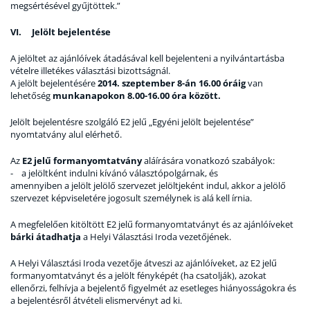
megsértésével gyűjtöttek.”
VI. Jelölt bejelentése
A jelöltet az ajánlóívek átadásával kell bejelenteni a nyilvántartásba
vételre illetékes választási bizottságnál.
A jelölt bejelentésére
2014. szeptember 8-án 16.00 óráig
van
lehetőség
munkanapokon 8.00-16.00 óra között.
Jelölt bejelentésre szolgáló E2 jelű „Egyéni jelölt bejelentése”
nyomtatvány alul elérhető.
Az
E2 jelű formanyomtatvány
aláírására vonatkozó szabályok:
- a jelöltként indulni kívánó választópolgárnak, és
amennyiben a jelölt jelölő szervezet jelöltjeként indul, akkor a jelölő
szervezet képviseletére jogosult személynek is alá kell írnia.
A megfelelően kitöltött E2 jelű formanyomtatványt és az ajánlóíveket
bárki átadhatja
a Helyi Választási Iroda vezetőjének.
A Helyi Választási Iroda vezetője átveszi az ajánlóíveket, az E2 jelű
formanyomtatványt és a jelölt fényképét (ha csatolják), azokat
ellenőrzi, felhívja a bejelentő figyelmét az esetleges hiányosságokra és
a bejelentésről átvételi elismervényt ad ki.