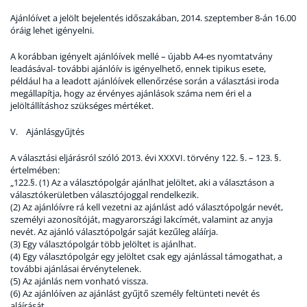
Ajánlóívet a jelölt bejelentés időszakában, 2014. szeptember 8-án 16.00
óráig lehet igényelni.
A korábban igényelt ajánlóívek mellé – újabb A4-es nyomtatvány
leadásával- további ajánlóív is igényelhető, ennek tipikus esete,
például ha a leadott ajánlóívek ellenőrzése során a választási iroda
megállapítja, hogy az érvényes ajánlások száma nem éri el a
jelöltállításhoz szükséges mértéket.
V. Ajánlásgyűjtés
A választási eljárásról szóló 2013. évi XXXVI. törvény 122. §. – 123. §.
értelmében:
„122.§. (1) Az a választópolgár ajánlhat jelöltet, aki a választáson a
választókerületben választójoggal rendelkezik.
(2) Az ajánlóívre rá kell vezetni az ajánlást adó választópolgár nevét,
személyi azonosítóját, magyarországi lakcímét, valamint az anyja
nevét. Az ajánló választópolgár saját kezűleg aláírja.
(3) Egy választópolgár több jelöltet is ajánlhat.
(4) Egy választópolgár egy jelöltet csak egy ajánlással támogathat, a
további ajánlásai érvénytelenek.
(5) Az ajánlás nem vonható vissza.
(6) Az ajánlóíven az ajánlást gyűjtő személy feltünteti nevét és
aláírását.