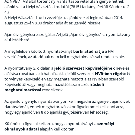
Az NVB / TVB által történt nyilvántartásba vétel után igényelhetnek
ajánlóívet a Helyi Választási Irodától (7815 Harkány, Petőfi Sándor u. 2-
4.)
A Helyi Választási Iroda vezetője az ajánlóíveket legkorábban 2014.
augusztus 25-én 8.00 órakor adja át az igénylő részére.
Ajánlóív igénylésre szolgál az A4 jelű „Ajánlóív igénylés” c. nyomtatvány
alul letölthető.
A megfelelően kitöltött nyomtatványt
bárki átadhatja
a HVI
vezetőjének, az átadónak nem kell meghatalmazással rendelkeznie.
A nyomtatvány 3. oldalán a
jelölő szervezet képviselőjének
neve és
aláírása rovatban az írhat alá, aki a jelölő szervezet
NVR-ben rögzített
törvényes képviselője vagy meghatalmazottja az NVR-ben szereplő
képviselőtől vagy meghatalmazottól származó,
írásbeli
meghatalmazással
rendelkezik.
Az ajánlóív igénylő nyomtatványon kell megadni az igényelt ajánlóívek
darabszámát, ennek meghatározásakor figyelemmel kell lenni arra,
hogy egy ajánlóíven 8 db ajánlás gyűjtésére van lehetőség.
Különösen figyelni kell arra, hogy a nyomtatványt a
személyi
okmányok adatai
alapján kell kitölteni.