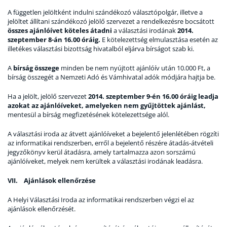
A független jelöltként indulni szándékozó választópolgár, illetve a
jelöltet állítani szándékozó jelölő szervezet a rendelkezésre bocsátott
összes ajánlóívet köteles átadni
a választási irodának
2014.
szeptember 8-án 16.00 óráig.
E kötelezettség elmulasztása esetén az
illetékes választási bizottság hivatalból eljárva bírságot szab ki.
A
bírság összege
minden be nem nyújtott ajánlóív után 10.000 Ft, a
bírság összegét a Nemzeti Adó és Vámhivatal adók módjára hajtja be.
Ha a jelölt, jelölő szervezet
2014. szeptember 9-én 16.00 óráig leadja
azokat az ajánlóíveket, amelyeken nem gyűjtöttek ajánlást,
mentesül a bírság megfizetésének kötelezettsége alól.
A választási iroda az átvett ajánlóíveket a bejelentő jelenlétében rögzíti
az informatikai rendszerben, erről a bejelentő részére átadás-átvételi
jegyzőkönyv kerül átadásra, amely tartalmazza azon sorszámú
ajánlóíveket, melyek nem kerültek a választási irodának leadásra.
VII. Ajánlások ellenőrzése
A Helyi Választási Iroda az informatikai rendszerben végzi el az
ajánlások ellenőrzését.