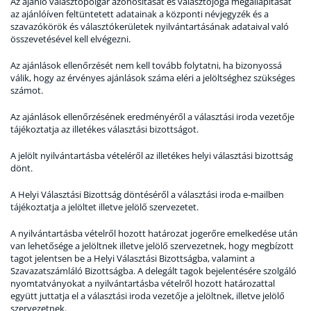
Az ajánló választópolgár azonosítását és választójoga megállapítását
az ajánlóíven feltüntetett adatainak a központi névjegyzék és a
szavazókörök és választókerületek nyilvántartásának adataival való
összevetésével kell elvégezni.
Az ajánlások ellenőrzését nem kell tovább folytatni, ha bizonyossá
válik, hogy az érvényes ajánlások száma eléri a jelöltséghez szükséges
számot.
Az ajánlások ellenőrzésének eredményéről a választási iroda vezetője
tájékoztatja az illetékes választási bizottságot.
A jelölt nyilvántartásba vételéről az illetékes helyi választási bizottság
dönt.
A Helyi Választási Bizottság döntéséről a választási iroda e-mailben
tájékoztatja a jelöltet illetve jelölő szervezetet.
A nyilvántartásba vételről hozott határozat jogerőre emelkedése után
van lehetősége a jelöltnek illetve jelölő szervezetnek, hogy megbízott
tagot jelentsen be a Helyi Választási Bizottságba, valamint a
Szavazatszámláló Bizottságba. A delegált tagok bejelentésére szolgáló
nyomtatványokat a nyilvántartásba vételről hozott határozattal
együtt juttatja el a választási iroda vezetője a jelöltnek, illetve jelölő
szervezetnek.