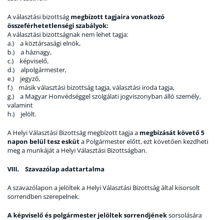
A választási bizottság
megbízott tagjaira vonatkozó
összeférhetetlenségi szabályok:
A választási bizottságnak nem lehet tagja:
a.) a köztársasági elnök,
b.) a háznagy,
c.) képviselő,
d.) alpolgármester,
e.) jegyző,
f.) másik választási bizottság tagja, választási iroda tagja,
g.) a Magyar Honvédséggel szolgálati jogviszonyban álló személy,
valamint
h.) jelölt.
A Helyi Választási Bizottság megbízott tagja a
megbízását követő 5
napon belül tesz esküt
a Polgármester előtt, ezt követően kezdheti
meg a munkáját a Helyi Választási Bizottságban.
VIII. Szavazólap adattartalma
A szavazólapon a jelöltek a Helyi Választási Bizottság által kisorsolt
sorrendben szerepelnek.
A képviselő és polgármester jelöltek sorrendjének
sorsolására