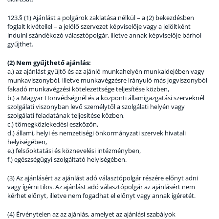
123.§ (1) Ajánlást a polgárok zaklatása nélkül – a (2) bekezdésben
foglalt kivétellel – a jelölő szervezet képviselője vagy a jelöltként
indulni szándékozó választópolgár, illetve annak képviselője bárhol
gyűjthet.
(2) Nem gyűjthető ajánlás:
a.) az ajánlást gyűjtő és az ajánló munkahelyén munkaidejében vagy
munkaviszonyból, illetve munkavégzésre irányuló más jogviszonyból
fakadó munkavégzési kötelezettsége teljesítése közben,
b.) a Magyar Honvédségnél és a központi államigazgatási szerveknél
szolgálati viszonyban levő személytől a szolgálati helyén vagy
szolgálati feladatának teljesítése közben,
c.) tömegközlekedési eszközön,
d.) állami, helyi és nemzetiségi önkormányzati szervek hivatali
helyiségében,
e.) felsőoktatási és köznevelési intézményben,
f.) egészségügyi szolgáltató helyiségében.
(3) Az ajánlásért az ajánlást adó választópolgár részére előnyt adni
vagy ígérni tilos. Az ajánlást adó választópolgár az ajánlásért nem
kérhet előnyt, illetve nem fogadhat el előnyt vagy annak ígéretét.
(4) Érvénytelen az az ajánlás, amelyet az ajánlási szabályok