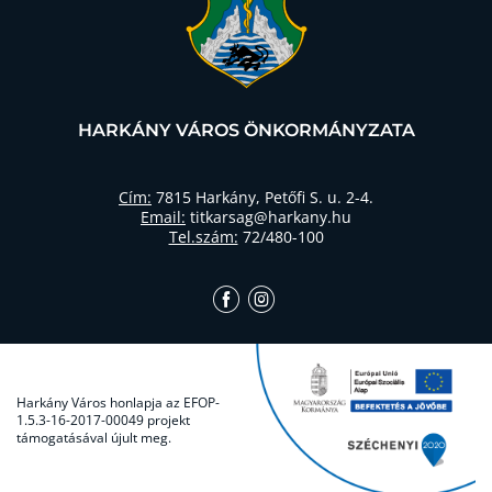
HARKÁNY VÁROS ÖNKORMÁNYZATA
Cím:
7815 Harkány, Petőfi S. u. 2-4.
Email:
titkarsag@harkany.hu
Tel.szám:
72/480-100
Harkány Város honlapja az EFOP-
1.5.3-16-2017-00049 projekt
támogatásával újult meg.