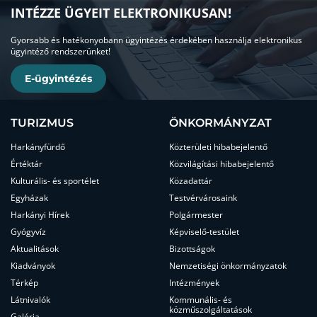
INTÉZZE ÜGYEIT ELEKTRONIKUSAN!
Gyorsabb és hatékonyobann ügyintézés érdekében használja elektronikus
ügyintéző rendszerünket!
E-ügyintézés
TURIZMUS
ÖNKORMÁNYZAT
Harkányfürdő
Közterületi hibabejelentő
Értéktár
Közvilágítási hibabejelentő
Kulturális- és sportélet
Közadattár
Egyházak
Testvérvárosaink
Harkányi Hírek
Polgármester
Gyógyvíz
Képviselő-testület
Aktualitások
Bizottságok
Kiadványok
Nemzetiségi önkormányzatok
Térkép
Intézmények
Látnivalók
Kommunális- és
közműszolgáltatások
Galéria