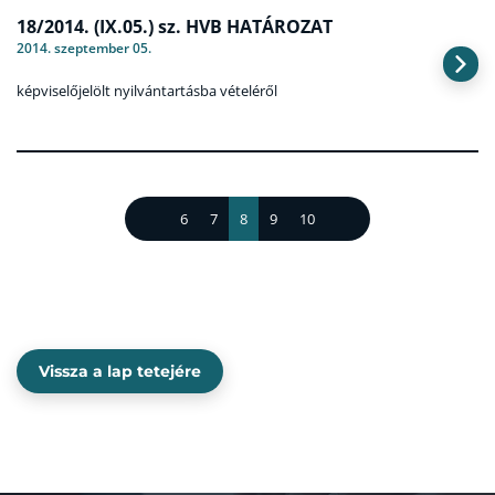
18/2014. (IX.05.) sz. HVB HATÁROZAT
2014. szeptember 05.
képviselőjelölt nyilvántartásba vételéről
6
7
8
9
10
Vissza a lap tetejére