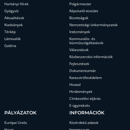
Harkányi Hírek
Polgármester
Gyógyvíz
Képviselő-testület
Aktualitások
Bizottságok
Kiadványok
Nemzetiségi önkormányzatok
Térkép
Intézmények
Látnivalók
Kommunális- és
közműszolgáltatások
Galéria
Választások
Közbeszerzési információk
Fejlesztések
Dokumentumtár
Katasztrófavédelem
Hivatal
Hirdetmények
Címkezelési eljárás
E-ügyintézés
PÁLYÁZATOK
INFORMÁCIÓK
Európai Uniós
Közérdekű adatok
Hazai
Impresszum