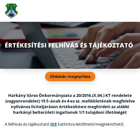
ÉRTÉKESÍTÉSI FELHÍVÁS ÉS TÁJÉKOZTATÓ
Oldalsáv megnyitása
Harkány Város Önkormányzata a 20/2016.(X.04.) KT rendelete
(vagyonrendelet) 15 §–ának és 4-es sz. mellékletének megfelelve
nyilvános liciteljáráson értékesítésre meghirdeti az alábbi
harkányi belterületi ingatlanok 1/1 tulajdoni illetőségét
A felhívás és tájékoztatő
IDE
kattintva letölthető/megtekinthető.