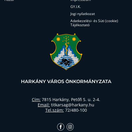
GY.I.K.
Jogi nyilatkozat
Adatkezelési- és Süti (cookie)
Tájékoztató
HARKÁNY VÁROS ÖNKORMÁNYZATA
Cím:
7815 Harkány, Petőfi S. u. 2-4.
Email:
titkarsag@harkany.hu
Tel.szám:
72/480-100