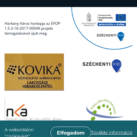
Harkány Város honlapja az EFOP-
1.5.3-16-2017-00049 projekt
támogatásával újult meg.
A weboldalon
További információ
Elfogadom
"cookie-kat"