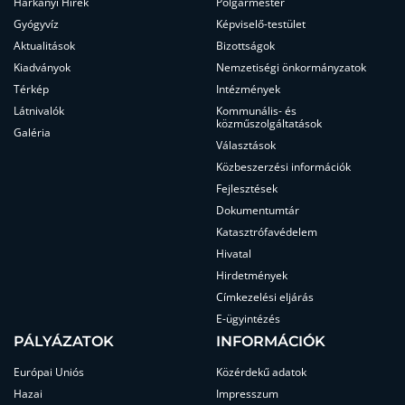
Harkányi Hírek
Polgármester
Gyógyvíz
Képviselő-testület
Aktualitások
Bizottságok
Kiadványok
Nemzetiségi önkormányzatok
Térkép
Intézmények
Látnivalók
Kommunális- és
közműszolgáltatások
Galéria
Választások
Közbeszerzési információk
Fejlesztések
Dokumentumtár
Katasztrófavédelem
Hivatal
Hirdetmények
Címkezelési eljárás
E-ügyintézés
PÁLYÁZATOK
INFORMÁCIÓK
Európai Uniós
Közérdekű adatok
Hazai
Impresszum