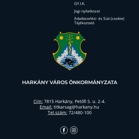
GY.I.K.
Jogi nyilatkozat
Adatkezelési- és Süti (cookie)
Tájékoztató
HARKÁNY VÁROS ÖNKORMÁNYZATA
Cím:
7815 Harkány, Petőfi S. u. 2-4.
Email:
titkarsag@harkany.hu
Tel.szám:
72/480-100