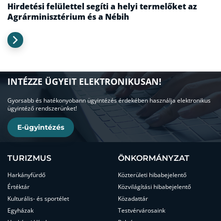
Hirdetési felülettel segíti a helyi termelőket az
Agrárminisztérium és a Nébih
INTÉZZE ÜGYEIT ELEKTRONIKUSAN!
Gyorsabb és hatékonyobann ügyintézés érdekében használja elektronikus
ügyintéző rendszerünket!
E-ügyintézés
TURIZMUS
ÖNKORMÁNYZAT
Harkányfürdő
Közterületi hibabejelentő
Értéktár
Közvilágítási hibabejelentő
Kulturális- és sportélet
Közadattár
Egyházak
Testvérvárosaink