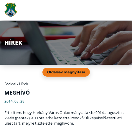
HÍREK
Oldalsáv megnyitása
Főoldal
/
Hírek
MEGHÍVÓ
2014. 08. 28.
Értesítem, hogy Harkány Város Önkormányzata <b>2014. augusztus
29-én (péntek) 9.00 órai</b> kezdettel rendkívüli képviselő-testületi
ülést tart, melyre tisztelettel meghívom.