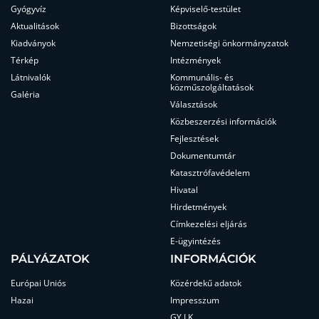
Gyógyvíz
Képviselő-testület
Aktualitások
Bizottságok
Kiadványok
Nemzetiségi önkormányzatok
Térkép
Intézmények
Látnivalók
Kommunális- és
közműszolgáltatások
Galéria
Választások
Közbeszerzési információk
Fejlesztések
Dokumentumtár
Katasztrófavédelem
Hivatal
Hirdetmények
Címkezelési eljárás
E-ügyintézés
PÁLYÁZATOK
INFORMÁCIÓK
Európai Uniós
Közérdekű adatok
Hazai
Impresszum
GY.I.K.