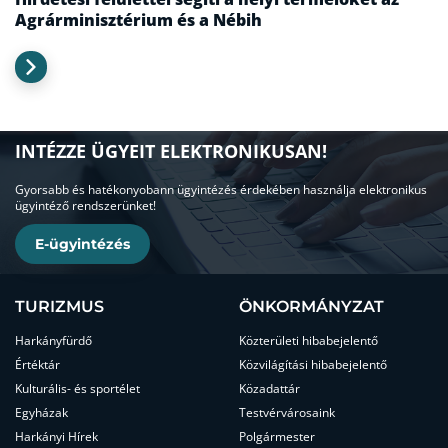
Agrárminisztérium és a Nébih
INTÉZZE ÜGYEIT ELEKTRONIKUSAN!
Gyorsabb és hatékonyobann ügyintézés érdekében használja elektronikus
ügyintéző rendszerünket!
E-ügyintézés
TURIZMUS
ÖNKORMÁNYZAT
Harkányfürdő
Közterületi hibabejelentő
Értéktár
Közvilágítási hibabejelentő
Kulturális- és sportélet
Közadattár
Egyházak
Testvérvárosaink
Harkányi Hírek
Polgármester