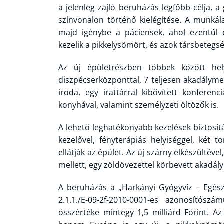
a jelenleg zajló beruházás legfőbb célja, 
színvonalon történő kielégítése. A munkál
majd igénybe a páciensek, ahol ezentúl 
kezelik a pikkelysömört, és azok társbetegség
Az új épületrészben többek között hel
diszpécserközponttal, 7 teljesen akadályme
iroda, egy irattárral kibővített konfere
konyhával, valamint személyzeti öltözők is.
A lehető leghatékonyabb kezelések biztosítá
kezelővel, fényterápiás helyiséggel, két 
ellátják az épület. Az új szárny elkészülté
mellett, egy zöldövezettel körbevett akadál
A beruházás a „Harkányi Gyógyvíz – Egé
2.1.1./E-09-2f-2010-0001-es azonosítós
összértéke mintegy 1,5 milliárd Forint.