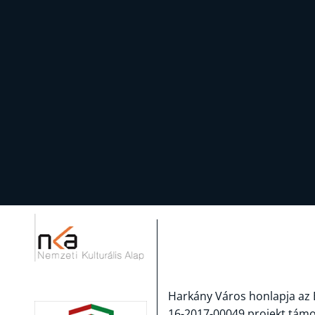
Harkány Város honlapja az 
16-2017-00049 projekt tám