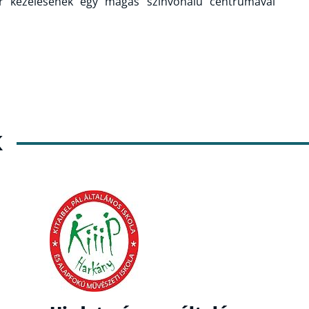
r kezelésének egy magas színvonalú centrumával
K