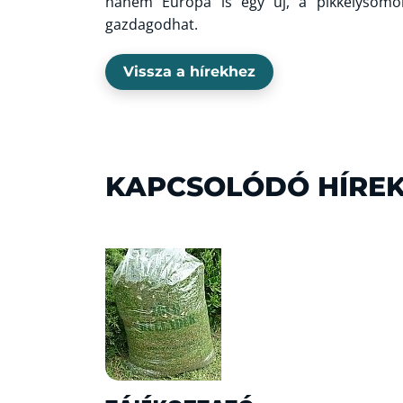
hanem Európa is egy új, a pikkelysömö
gazdagodhat.
Vissza a hírekhez
KAPCSOLÓDÓ HÍRE