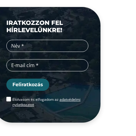
IRATKOZZON FEL
HÍRLEVELÜNKRE!
Feliratkozás
Elolvasom és elfogadom az
adatvédelmi
nyilatkozatot