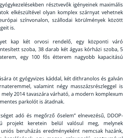
a gyógykezelésekben résztvevők igényeinek maximális
atok elkészültével olyan komplex szárnyat vehetnek
európai színvonalon, szállodai körülmények között
eit is.
yet kap két orvosi rendelő, egy központi váró
ntesített szoba, 38 darab két ágyas kórházi szoba, 5
nciaterem, egy 100 fős étterem nagyobb kapacitású
sára öt gyógyvizes káddal, két dithranolos és galván
tornateremmel, valamint négy masszázsrészleggel is
vel, mely 2014 tavaszára várható, a modern komplexum
ymentes parkolót is átadnak.
szséget adó és megőrző őselem” elnevezésű, DDOP-
zámú projekt keretein belül valósul meg, melynek
 Az uniós beruházás eredményeként nemcsak hazánk,