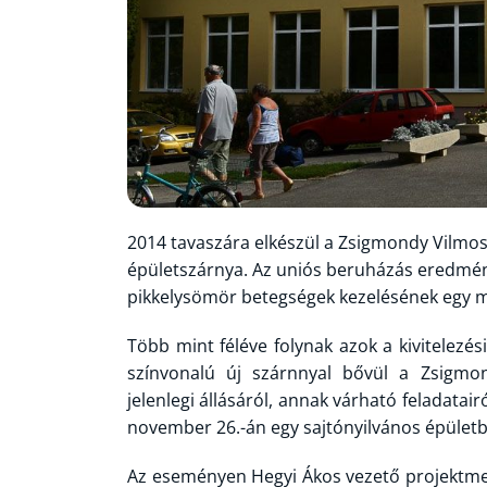
2014 tavaszára elkészül a Zsigmondy Vilmos
épületszárnya. Az uniós beruházás eredmén
pikkelysömör betegségek kezelésének egy 
Több mint féléve folynak azok a kivitelezé
színvonalú új szárnnyal bővül a Zsigmo
jelenlegi állásáról, annak várható feladatai
november 26.-án egy sajtónyilvános épület
Az eseményen Hegyi Ákos vezető projektme