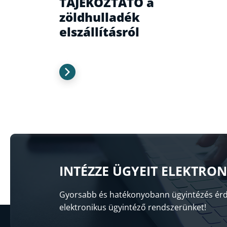
TÁJÉKOZTATÓ a
zöldhulladék
elszállításról
INTÉZZE ÜGYEIT ELEKTRO
Gyorsabb és hatékonyobann ügyintézés érd
elektronikus ügyintéző rendszerünket!