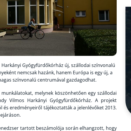
 Harkányi Gyógyfürdőkórház új, szállodai színvonalú
yeként nemcsak hazánk, hanem Európa is egy új, a
magas színvonalú centrumával gazdagodhat.
si munkálatokat, melynek köszönhetően egy szállodai
ndy Vilmos Harkányi Gyógyfürdőkórház. A projekt
ról és eredményeiről tájékoztatták a jelenlévőket 2013.
bejáráson.
nedzser tartott beszámolója során elhangzott, hogy