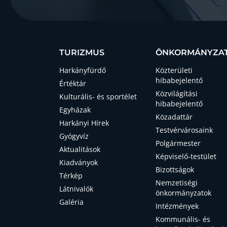
TURIZMUS
ÖNKORMÁNYZA
Harkányfürdő
Közterületi
hibabejelentő
Értéktár
Közvilágítási
Kulturális- és sportélet
hibabejelentő
Egyházak
Közadattár
Harkányi Hírek
Testvérvárosaink
Gyógyvíz
Polgármester
Aktualitások
Képviselő-testület
Kiadványok
Bizottságok
Térkép
Nemzetiségi
Látnivalók
önkormányzatok
Galéria
Intézmények
Kommunális- és