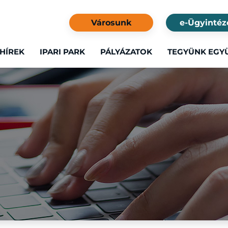
Városunk
e-Ügyintéz
HÍREK
IPARI PARK
PÁLYÁZATOK
TEGYÜNK EGY