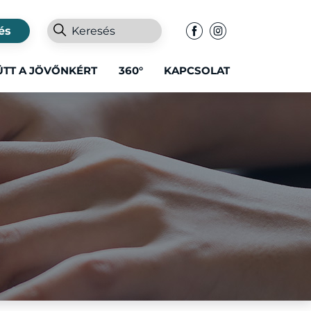
és
ÜTT A JÖVŐNKÉRT
360°
KAPCSOLAT