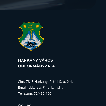
HARKÁNY VÁROS
ÖNKORMÁNYZATA
Cím:
7815 Harkány, Petőfi S. u. 2-4.
Email:
titkarsag@harkany.hu
Tel.szám:
72/480-100