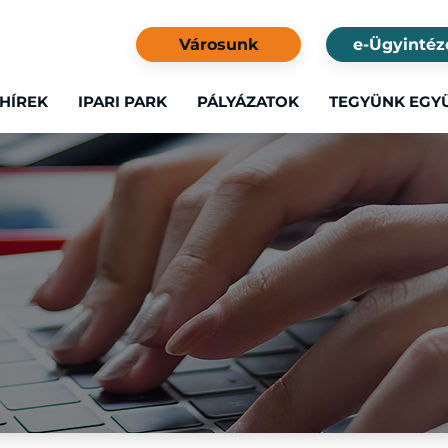
Városunk
e-Ügyintéz
HÍREK
IPARI PARK
PÁLYÁZATOK
TEGYÜNK EGY