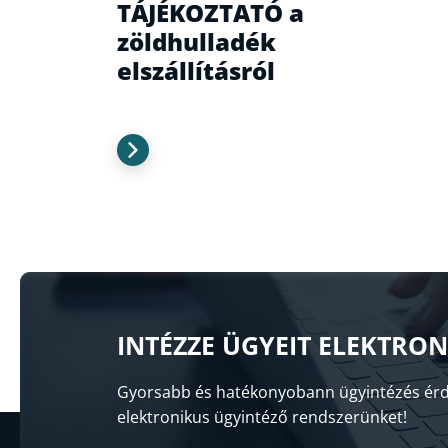
TÁJÉKOZTATÓ a
zöldhulladék
elszállításról
INTÉZZE ÜGYEIT ELEKTRO
Gyorsabb és hatékonyobann ügyintézés érd
elektronikus ügyintéző rendszerünket!