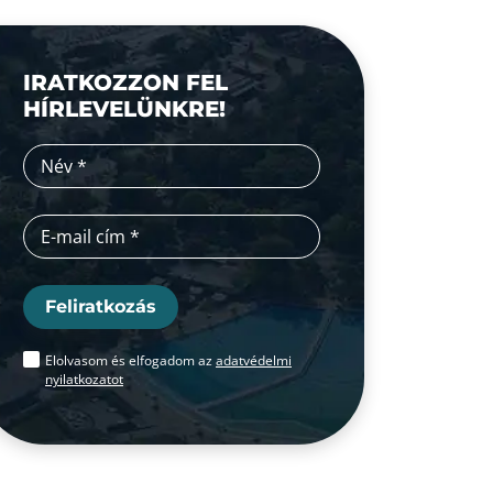
IRATKOZZON FEL
HÍRLEVELÜNKRE!
Feliratkozás
Elolvasom és elfogadom az
adatvédelmi
nyilatkozatot