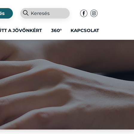
és
ÜTT A JÖVŐNKÉRT
360°
KAPCSOLAT