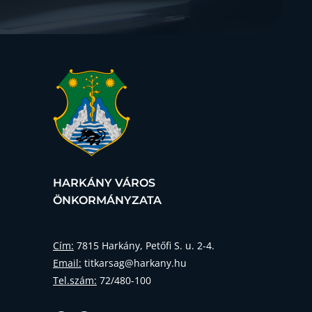
HARKÁNY VÁROS
ÖNKORMÁNYZATA
Cím:
7815 Harkány, Petőfi S. u. 2-4.
Email:
titkarsag@harkany.hu
Tel.szám:
72/480-100