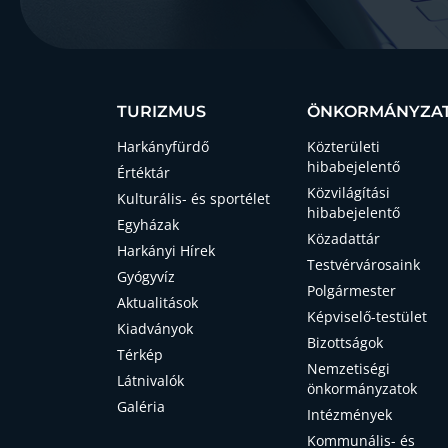
TURIZMUS
ÖNKORMÁNYZA
Harkányfürdő
Közterületi
hibabejelentő
Értéktár
Közvilágítási
Kulturális- és sportélet
hibabejelentő
Egyházak
Közadattár
Harkányi Hírek
Testvérvárosaink
Gyógyvíz
Polgármester
Aktualitások
Képviselő-testület
Kiadványok
Bizottságok
Térkép
Nemzetiségi
Látnivalók
önkormányzatok
Galéria
Intézmények
Kommunális- és