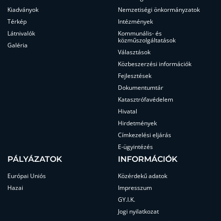
Kiadványok
Nemzetiségi önkormányzatok
Térkép
Intézmények
Látnivalók
Kommunális- és
közműszolgáltatások
Galéria
Választások
Közbeszerzési információk
Fejlesztések
Dokumentumtár
Katasztrófavédelem
Hivatal
Hirdetmények
Címkezelési eljárás
E-ügyintézés
PÁLYÁZATOK
INFORMÁCIÓK
Európai Uniós
Közérdekű adatok
Hazai
Impresszum
GY.I.K.
Jogi nyilatkozat