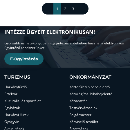
1
2
3
INTÉZZE ÜGYEIT ELEKTRONIKUSAN!
Gyorsabb és hatékonyobann ügyintézés érdekében használja elektronikus
ügyintéző rendszerünket!
E-ügyintézés
TURIZMUS
ÖNKORMÁNYZAT
Harkányfürdő
Közterületi hibabejelentő
Értéktár
Közvilágítási hibabejelentő
Kulturális- és sportélet
Közadattár
Egyházak
Testvérvárosaink
Harkányi Hírek
Polgármester
Gyógyvíz
Képviselő-testület
Aktualitások
Bizottságok