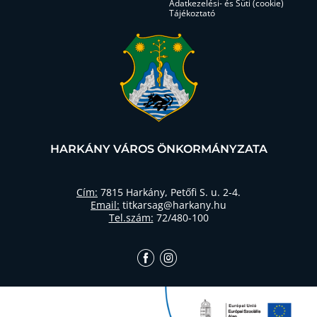
Adatkezelési- és Süti (cookie)
Tájékoztató
HARKÁNY VÁROS ÖNKORMÁNYZATA
Cím:
7815 Harkány, Petőfi S. u. 2-4.
Email:
titkarsag@harkany.hu
Tel.szám:
72/480-100