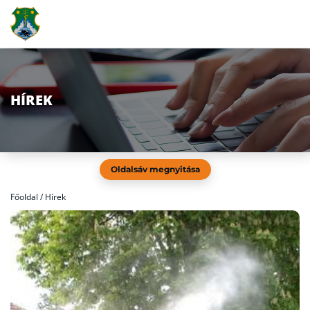
HÍREK
Oldalsáv megnyitása
Főoldal
/
Hírek