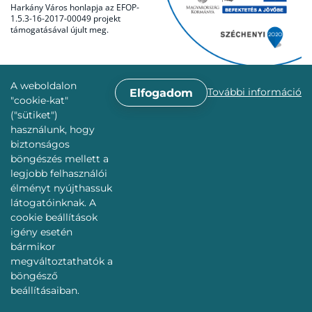
Harkány Város honlapja az EFOP-
1.5.3-16-2017-00049 projekt
támogatásával újult meg.
A weboldalon
További információ
Elfogadom
"cookie-kat"
("sütiket")
használunk, hogy
biztonságos
böngészés mellett a
legjobb felhasználói
élményt nyújthassuk
látogatóinknak. A
cookie beállítások
igény esetén
bármikor
megváltoztathatók a
böngésző
beállításaiban.