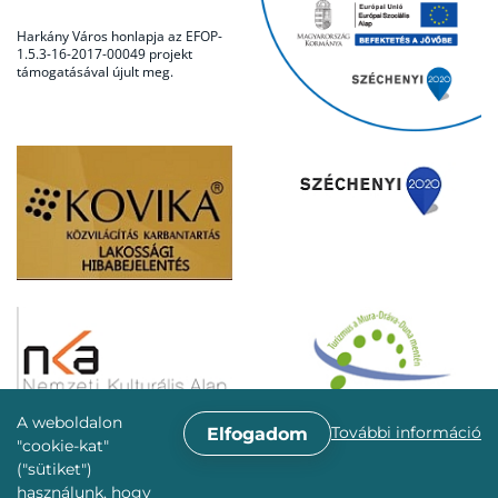
Harkány Város honlapja az EFOP-
1.5.3-16-2017-00049 projekt
támogatásával újult meg.
A weboldalon
További információ
Elfogadom
"cookie-kat"
("sütiket")
használunk, hogy