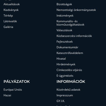
Aktualitások
Bizottságok
Kiadványok
Nemzetiségi önkormányzatok
Térkép
Intézmények
Látnivalók
Kommunális- és
közműszolgáltatások
Galéria
Választások
Közbeszerzési információk
Fejlesztések
Dokumentumtár
Katasztrófavédelem
Hivatal
Hirdetmények
Címkezelési eljárás
E-ügyintézés
PÁLYÁZATOK
INFORMÁCIÓK
Európai Uniós
Közérdekű adatok
Hazai
Impresszum
GY.I.K.