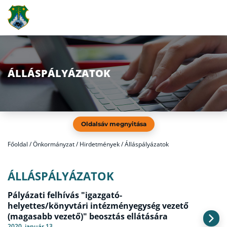
ÁLLÁSPÁLYÁZATOK
Oldalsáv megnyitása
Főoldal
/
Önkormányzat / Hirdetmények / Álláspályázatok
ÁLLÁSPÁLYÁZATOK
Pályázati felhívás "igazgató-
helyettes/könyvtári intézményegység vezető
(magasabb vezető)" beosztás ellátására
2020. január 13.