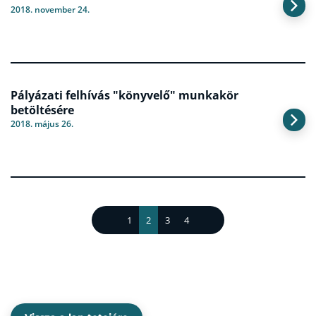
2018. november 24.
Pályázati felhívás "könyvelő" munkakör
betöltésére
2018. május 26.
1
2
3
4