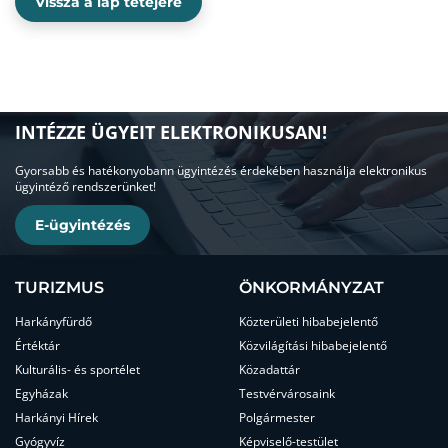
Vissza a lap tetejére
INTÉZZE ÜGYEIT ELEKTRONIKUSAN!
Gyorsabb és hatékonyobann ügyintézés érdekében használja elektronikus
ügyintéző rendszerünket!
E-ügyintézés
TURIZMUS
ÖNKORMÁNYZAT
Harkányfürdő
Közterületi hibabejelentő
Értéktár
Közvilágítási hibabejelentő
Kulturális- és sportélet
Közadattár
Egyházak
Testvérvárosaink
Harkányi Hírek
Polgármester
Gyógyvíz
Képviselő-testület