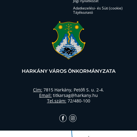
Jogi nyilatkozat
Adatkezelési- és Süti (cookie)
Tájékoztató
HARKÁNY VÁROS ÖNKORMÁNYZATA
Cím:
7815 Harkány, Petőfi S. u. 2-4.
Email:
titkarsag@harkany.hu
Tel.szám:
72/480-100